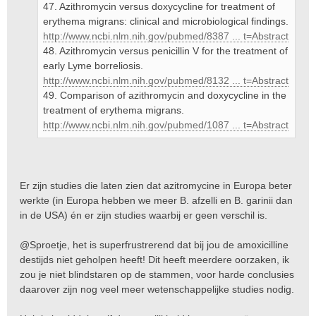
47. Azithromycin versus doxycycline for treatment of
erythema migrans: clinical and microbiological findings.
http://www.ncbi.nlm.nih.gov/pubmed/8387 ... t=Abstract
48. Azithromycin versus penicillin V for the treatment of
early Lyme borreliosis.
http://www.ncbi.nlm.nih.gov/pubmed/8132 ... t=Abstract
49. Comparison of azithromycin and doxycycline in the
treatment of erythema migrans.
http://www.ncbi.nlm.nih.gov/pubmed/1087 ... t=Abstract
Er zijn studies die laten zien dat azitromycine in Europa beter
werkte (in Europa hebben we meer B. afzelli en B. garinii dan
in de USA) én er zijn studies waarbij er geen verschil is.
@Sproetje, het is superfrustrerend dat bij jou de amoxicilline
destijds niet geholpen heeft! Dit heeft meerdere oorzaken, ik
zou je niet blindstaren op de stammen, voor harde conclusies
daarover zijn nog veel meer wetenschappelijke studies nodig.