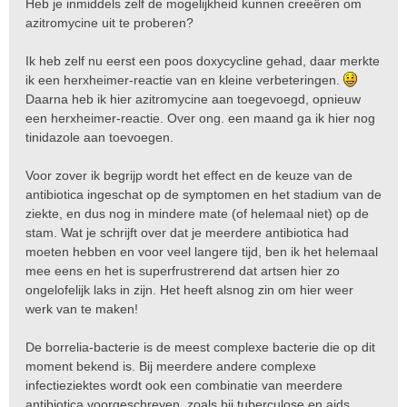
Heb je inmiddels zelf de mogelijkheid kunnen creeëren om
azitromycine uit te proberen?
Ik heb zelf nu eerst een poos doxycycline gehad, daar merkte
ik een herxheimer-reactie van en kleine verbeteringen.
Daarna heb ik hier azitromycine aan toegevoegd, opnieuw
een herxheimer-reactie. Over ong. een maand ga ik hier nog
tinidazole aan toevoegen.
Voor zover ik begrijp wordt het effect en de keuze van de
antibiotica ingeschat op de symptomen en het stadium van de
ziekte, en dus nog in mindere mate (of helemaal niet) op de
stam. Wat je schrijft over dat je meerdere antibiotica had
moeten hebben en voor veel langere tijd, ben ik het helemaal
mee eens en het is superfrustrerend dat artsen hier zo
ongelofelijk laks in zijn. Het heeft alsnog zin om hier weer
werk van te maken!
De borrelia-bacterie is de meest complexe bacterie die op dit
moment bekend is. Bij meerdere andere complexe
infectieziektes wordt ook een combinatie van meerdere
antibiotica voorgeschreven, zoals bij tuberculose en aids.