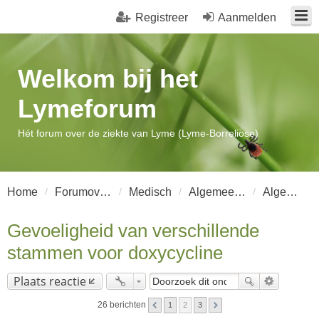
Registreer
Aanmelden
Welkom bij het
Lymeforum
Hét forum over de ziekte van Lyme (Lyme-Borreliose)
Home
Forumoverzicht
Medisch
Algemeen Lyme-Borreliose
Algemeen Lyme-borreliose
Gevoeligheid van verschillende
stammen voor doxycycline
Plaats reactie
26 berichten
1
2
3