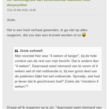
doxycycline
Zo 24 Mei 2015, 16:56
B
e
Josie,
r
i
Het is een heel verhaal geworden, ik ga niet op alles
c
reageren, dat zou dan een kroniek worden of zo
h
t
Josie schreef:
Mijn voorstel hier was "4 weken of langer", bij de hele
context van de rest van mijn bericht. Dat is anders dan
"4 weken". Daarnaast weet niemand van te voren of 4
weken wel of niet voldoende is, bij een groot deel van
de patiënten blijkt het wel voldoende. Sproetje, wat had
je liever dat ik geschreven had? Zoiets als “minstens 4
weken”?
Graag wil ik reageren op je zin: "daarnaast weet niemand van