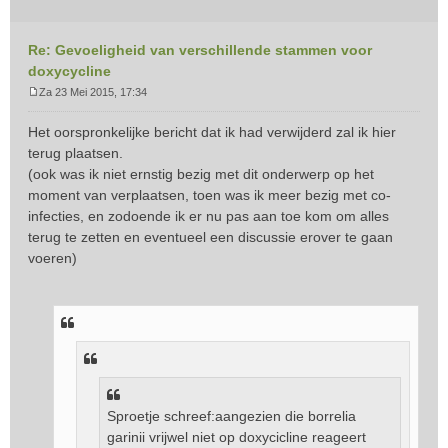
Re: Gevoeligheid van verschillende stammen voor
doxycycline
Za 23 Mei 2015, 17:34
B
e
Het oorspronkelijke bericht dat ik had verwijderd zal ik hier
r
terug plaatsen.
i
(ook was ik niet ernstig bezig met dit onderwerp op het
c
moment van verplaatsen, toen was ik meer bezig met co-
h
t
infecties, en zodoende ik er nu pas aan toe kom om alles
terug te zetten en eventueel een discussie erover te gaan
voeren)
Sproetje schreef:aangezien die borrelia
garinii vrijwel niet op doxycicline reageert