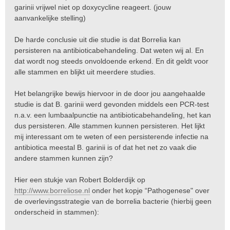
garinii vrijwel niet op doxycycline reageert. (jouw
aanvankelijke stelling)
De harde conclusie uit die studie is dat Borrelia kan
persisteren na antibioticabehandeling. Dat weten wij al. En
dat wordt nog steeds onvoldoende erkend. En dit geldt voor
alle stammen en blijkt uit meerdere studies.
Het belangrijke bewijs hiervoor in de door jou aangehaalde
studie is dat B. garinii werd gevonden middels een PCR-test
n.a.v. een lumbaalpunctie na antibioticabehandeling, het kan
dus persisteren. Alle stammen kunnen persisteren. Het lijkt
mij interessant om te weten of een persisterende infectie na
antibiotica meestal B. garinii is of dat het net zo vaak die
andere stammen kunnen zijn?
Hier een stukje van Robert Bolderdijk op
http://www.borreliose.nl
onder het kopje “Pathogenese" over
de overlevingsstrategie van de borrelia bacterie (hierbij geen
onderscheid in stammen):