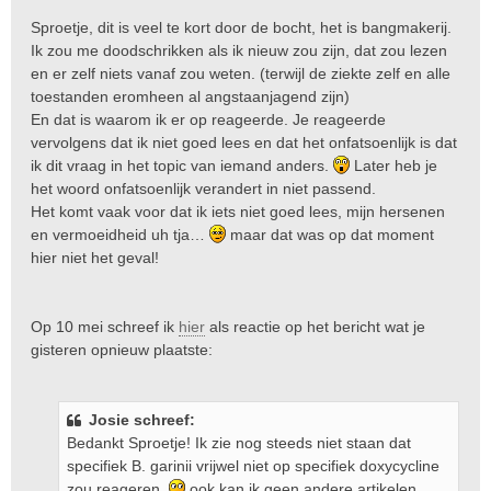
Sproetje, dit is veel te kort door de bocht, het is bangmakerij.
Ik zou me doodschrikken als ik nieuw zou zijn, dat zou lezen
en er zelf niets vanaf zou weten. (terwijl de ziekte zelf en alle
toestanden eromheen al angstaanjagend zijn)
En dat is waarom ik er op reageerde. Je reageerde
vervolgens dat ik niet goed lees en dat het onfatsoenlijk is dat
ik dit vraag in het topic van iemand anders.
Later heb je
het woord onfatsoenlijk verandert in niet passend.
Het komt vaak voor dat ik iets niet goed lees, mijn hersenen
en vermoeidheid uh tja…
maar dat was op dat moment
hier niet het geval!
Op 10 mei schreef ik
hier
als reactie op het bericht wat je
gisteren opnieuw plaatste:
Josie schreef:
Bedankt Sproetje! Ik zie nog steeds niet staan dat
specifiek B. garinii vrijwel niet op specifiek doxycycline
zou reageren,
ook kan ik geen andere artikelen