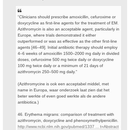
“Clinicians should prescribe amoxicillin, cefuroxime or
doxycycline as first-line agents for the treatment of EM.
Azithromycin is also an acceptable agent, particularly in
Europe, where trials demonstrated it either
outperformed or was as effective as the other first-line
agents [46–49]. Initial antibiotic therapy should employ
4–6 weeks of amoxicillin 1500–2000 mg daily in divided
doses, cefuroxime 500 mg twice daily or doxycycline
100 mg twice daily or a minimum of 21 days of
azithromycin 250–500 mg daily.”
(Azithromycine is ook een acceptabel middel, met
name in Europa, waar onderzoek laat zien dat het
beter werkte of even goed werkte als de andere
antibiotica.)
46. Erythema migrans: comparison of treatment with
azithromycin, doxycycline and phenoxymethylpenicillin.
http://www.ncbi.nlm.nih.gov/pubmed/1337 ... t=Abstract