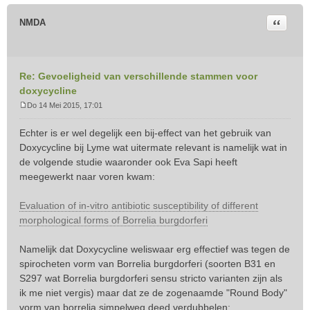
Citeer
NMDA
Re: Gevoeligheid van verschillende stammen voor
doxycycline
Do 14 Mei 2015, 17:01
B
e
Echter is er wel degelijk een bij-effect van het gebruik van
r
Doxycycline bij Lyme wat uitermate relevant is namelijk wat in
i
de volgende studie waaronder ook Eva Sapi heeft
c
meegewerkt naar voren kwam:
h
t
Evaluation of in-vitro antibiotic susceptibility of different
morphological forms of Borrelia burgdorferi
Namelijk dat Doxycycline weliswaar erg effectief was tegen de
spirocheten vorm van Borrelia burgdorferi (soorten B31 en
S297 wat Borrelia burgdorferi sensu stricto varianten zijn als
ik me niet vergis) maar dat ze de zogenaamde "Round Body"
vorm van borrelia simpelweg deed verdubbelen: