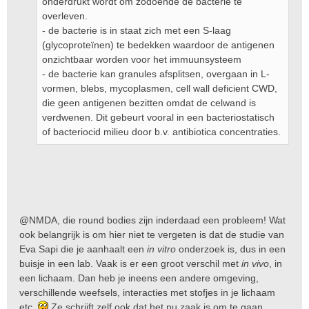
onderdrukt wordt om zodoende de bacterie te
overleven.
- de bacterie is in staat zich met een S-laag
(glycoproteïnen) te bedekken waardoor de antigenen
onzichtbaar worden voor het immuunsysteem
- de bacterie kan granules afsplitsen, overgaan in L-
vormen, blebs, mycoplasmen, cell wall deficient CWD,
die geen antigenen bezitten omdat de celwand is
verdwenen. Dit gebeurt vooral in een bacteriostatisch
of bacteriocid milieu door b.v. antibiotica concentraties.
@NMDA, die round bodies zijn inderdaad een probleem! Wat
ook belangrijk is om hier niet te vergeten is dat de studie van
Eva Sapi die je aanhaalt een
in vitro
onderzoek is, dus in een
buisje in een lab. Vaak is er een groot verschil met
in vivo
, in
een lichaam. Dan heb je ineens een andere omgeving,
verschillende weefsels, interacties met stofjes in je lichaam
etc.
Ze schrijft zelf ook dat het nu zaak is om te gaan