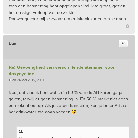
toch een besmetting hebt opgelopen vind ik te groot, gezien
het ernstige verloop van de ziekte.
Dat weegt voor mij te zwaar om er lakoniek mee om te gaan.
Citeer
Eus
Re: Gevoeligheid van verschillende stammen voor
doxycycline
Zo 24 Mei 2015, 20:00
B
e
Nou, dat vind ik heel wat; zo'n 80 % van de AB-kuren ga je
r
geven, terwijl er geen besmetting is. En 50 % merkt niet eens
i
een tekenbeet op. Als je zo wilt handelen, kun je beter AB aan
c
het drinkwater toe gaan voegen
h
t