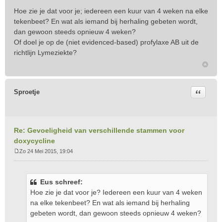
Hoe zie je dat voor je; iedereen een kuur van 4 weken na elke
tekenbeet? En wat als iemand bij herhaling gebeten wordt,
dan gewoon steeds opnieuw 4 weken?
Of doel je op de (niet evidenced-based) profylaxe AB uit de
richtlijn Lymeziekte?
Citeer
Sproetje
Re: Gevoeligheid van verschillende stammen voor
doxycycline
Zo 24 Mei 2015, 19:04
B
e
r
Eus schreef:
i
Hoe zie je dat voor je? Iedereen een kuur van 4 weken
c
na elke tekenbeet? En wat als iemand bij herhaling
h
t
gebeten wordt, dan gewoon steeds opnieuw 4 weken?