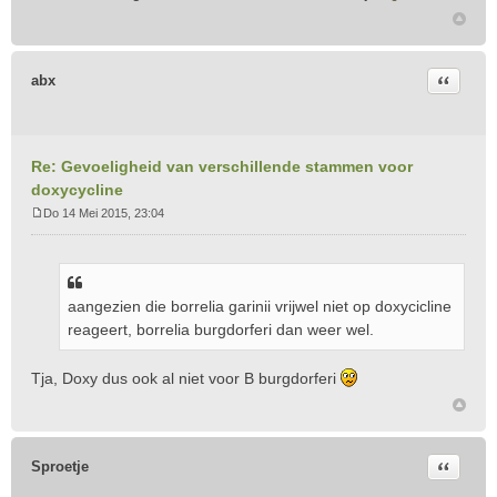
Citeer
abx
Re: Gevoeligheid van verschillende stammen voor
doxycycline
Do 14 Mei 2015, 23:04
B
e
r
i
aangezien die borrelia garinii vrijwel niet op doxycicline
c
h
reageert, borrelia burgdorferi dan weer wel.
t
Tja, Doxy dus ook al niet voor B burgdorferi
Citeer
Sproetje