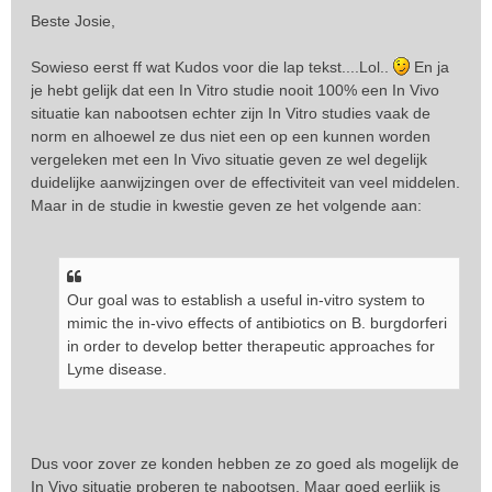
e
Beste Josie,
r
i
Sowieso eerst ff wat Kudos voor die lap tekst....Lol..
En ja
c
je hebt gelijk dat een In Vitro studie nooit 100% een In Vivo
h
t
situatie kan nabootsen echter zijn In Vitro studies vaak de
norm en alhoewel ze dus niet een op een kunnen worden
vergeleken met een In Vivo situatie geven ze wel degelijk
duidelijke aanwijzingen over de effectiviteit van veel middelen.
Maar in de studie in kwestie geven ze het volgende aan:
Our goal was to establish a useful in-vitro system to
mimic the in-vivo effects of antibiotics on B. burgdorferi
in order to develop better therapeutic approaches for
Lyme disease.
Dus voor zover ze konden hebben ze zo goed als mogelijk de
In Vivo situatie proberen te nabootsen. Maar goed eerlijk is