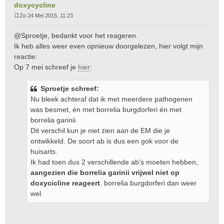
doxycycline
Zo 24 Mei 2015, 11:23
B
e
@Sproetje, bedankt voor het reageren.
r
Ik heb alles weer even opnieuw doorgelezen, hier volgt mijn
i
reactie:
c
Op 7 mei schreef je
hier
:
h
t
Sproetje schreef:
Nu bleek achteraf dat ik met meerdere pathogenen
was besmet, én met borrelia burgdorferi én met
borrelia garinii.
Dit verschil kun je niet zien aan de EM die je
ontwikkeld. De soort ab is dus een gok voor de
huisarts.
Ik had toen dus 2 verschillende ab's moeten hebben,
aangezien die borrelia garinii vrijwel niet op
doxycicline reageert
, borrelia burgdorferi dan weer
wel.