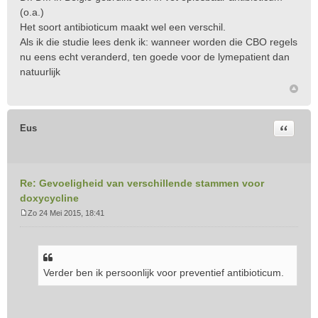
(o.a.)
Het soort antibioticum maakt wel een verschil.
Als ik die studie lees denk ik: wanneer worden die CBO regels
nu eens echt veranderd, ten goede voor de lymepatient dan
natuurlijk
Citeer
Eus
Re: Gevoeligheid van verschillende stammen voor
doxycycline
Zo 24 Mei 2015, 18:41
B
e
r
i
Verder ben ik persoonlijk voor preventief antibioticum.
c
h
t