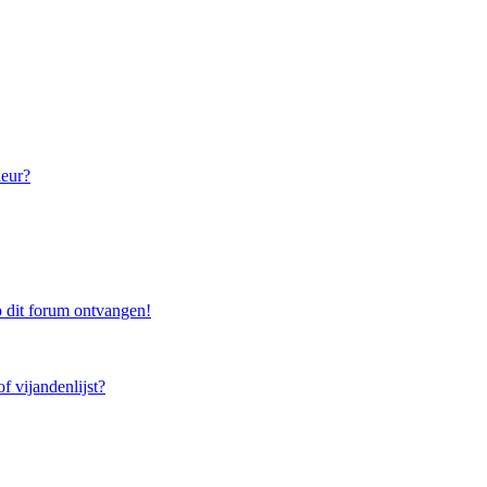
leur?
 dit forum ontvangen!
f vijandenlijst?