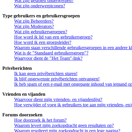
Wat zijn gesloten onderwerpen?
Wat zijn onderwerpiconen?
Type gebruikers en gebruikersgroepen
Wat zijn Beheerders?
Wat zijn Moderators?
Wat zijn gebruikersgroepen?
Hoe word ik lid van een gebruikersgroep?
Hoe word ik een groepsleider?
Waarom staan verschillende gebruikersgroepen in een andere k
Wat is de "Standaard gebruikersgroep"?
Waarvoor dient de "Het Team"-link?
Privéberichten
Ik kan geen privéberichten sturen!
Ik blijf ongewenste privéberichten ontvangen!
Ik heb spam of een e-mail met ongepaste inhoud van iemand op
Vrienden en vijanden
Waarvoor dient mijn vrienden- en vijandenlijst?
Hoe verwijder of voeg ik gebruikers toe aan mijn vrienden- en/o
Forums doorzoeken
Hoe doorzoek ik het forum?
Waarom levert mijn zoekopdracht geen resultaten op?
Waarom resulteert mijn zoekopdracht in een lege pagina?