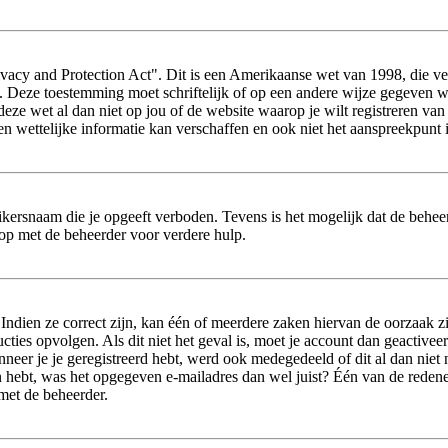
vacy and Protection Act". Dit is een Amerikaanse wet van 1998, die ver
s. Deze toestemming moet schriftelijk of op een andere wijze gegeven 
 deze wet al dan niet op jou of de website waarop je wilt registreren va
wettelijke informatie kan verschaffen en ook niet het aanspreekpunt i
ikersnaam die je opgeeft verboden. Tevens is het mogelijk dat de beheer
op met de beheerder voor verdere hulp.
dien ze correct zijn, kan één of meerdere zaken hiervan de oorzaak zij
tructies opvolgen. Als dit niet het geval is, moet je account dan geact
neer je je geregistreerd hebt, werd ook medegedeeld of dit al dan niet n
 hebt, was het opgegeven e-mailadres dan wel juist? Één van de redenen 
 met de beheerder.