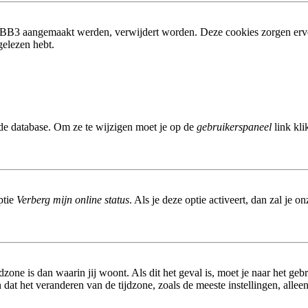
phpBB3 aangemaakt werden, verwijdert worden. Deze cookies zorgen erv
gelezen hebt.
 de database. Om ze te wijzigen moet je op de
gebruikerspaneel
link kli
ptie
Verberg mijn online status
. Als je deze optie activeert, dan zal je 
dzone is dan waarin jij woont. Als dit het geval is, moet je naar het ge
at het veranderen van de tijdzone, zoals de meeste instellingen, allee