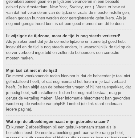
gebruikerspaneel gaan en je tijdzone veranderen in een bepaald
gebied (vb: Amsterdam, New York, Sydney, enz.). Wees er bewust
van dat het veranderen van de tijdzone, zoals de meeste instellingen,
alleen gedaan kunnen worden door geregistreerde gebruikers. Als je
nog niet geregistreerd bent is dit een goed moment om dit te doen.
Ik wijzigde de tijdzone, maar de tijd is nog steeds verkeerd!
Als je zeker bent dat je de correcte tijdzone en zomertijd goed hebt
ingevuld en de tijd is nog steeds anders, is waarschijnlijk de tijd op de
server verkeerd ingesteld en zullen de beheerders een correctie
moeten maken.
Mijn taal zit niet in de lijst!
De meest voorkomende reden hiervoor is dat de beheerder je taal niet
geïnstalleerd heeft, of dat nog niemand het forum in je taal vertaald
heeft. Je kan altijd aan de beheerder vragen of hij het talenpakket, dat
je nodig hebt, wilt installeren. Indien het nog niet bestaat, mag je
gerust de vertaling maken. Meer informatie hieromtrent kan gevonden
worden op de website van phpBB Limited (de link staat onderaan
iedere pagina).
Wat zijn de afbeeldingen naast mijn gebruikersnaam?
Er kunnen 2 afbeeldingen bij een gebruikersnaam staan als je
berichten leest. De eerste afbeelding geeft aan welke rang je hebt,