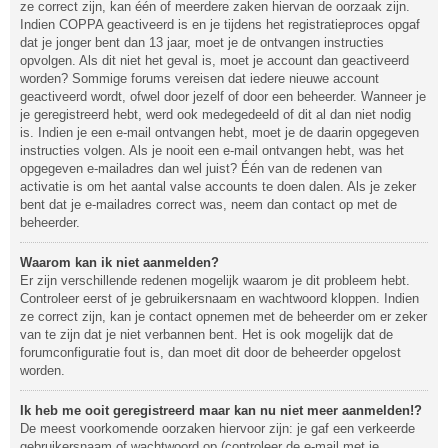
ze correct zijn, kan één of meerdere zaken hiervan de oorzaak zijn.
Indien COPPA geactiveerd is en je tijdens het registratieproces opgaf
dat je jonger bent dan 13 jaar, moet je de ontvangen instructies
opvolgen. Als dit niet het geval is, moet je account dan geactiveerd
worden? Sommige forums vereisen dat iedere nieuwe account
geactiveerd wordt, ofwel door jezelf of door een beheerder. Wanneer je
je geregistreerd hebt, werd ook medegedeeld of dit al dan niet nodig
is. Indien je een e-mail ontvangen hebt, moet je de daarin opgegeven
instructies volgen. Als je nooit een e-mail ontvangen hebt, was het
opgegeven e-mailadres dan wel juist? Één van de redenen van
activatie is om het aantal valse accounts te doen dalen. Als je zeker
bent dat je e-mailadres correct was, neem dan contact op met de
beheerder.
Waarom kan ik niet aanmelden?
Er zijn verschillende redenen mogelijk waarom je dit probleem hebt.
Controleer eerst of je gebruikersnaam en wachtwoord kloppen. Indien
ze correct zijn, kan je contact opnemen met de beheerder om er zeker
van te zijn dat je niet verbannen bent. Het is ook mogelijk dat de
forumconfiguratie fout is, dan moet dit door de beheerder opgelost
worden.
Ik heb me ooit geregistreerd maar kan nu niet meer aanmelden!?
De meest voorkomende oorzaken hiervoor zijn: je gaf een verkeerde
gebruikersnaam of wachtwoord op (controleer de e-mail met je