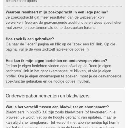
beschikbare opties.
Waarom resulteert mijn zoekopdracht in een lege pagina?
Je zoekopdracht gaf meer resultaten dan de webserver kon
verwerken. Gebruik de geavanceerde zoekfunctie en wees specifieker
met zowel je zoektermen als de te doorzoeken forums.
Hoe zoek ik een gebruiker?
Ga naar de "leden" pagina en klik op de "zoek een lid" link. Op die
pagina, vul je de voor zichzelf sprekende opties in.
Hoe kan ik mijn eigen berichten en onderwerpen vinden?
Je kan je eigen berichten vinden door ofwel op de "toon je eigen
berichten" link in het gebruikerspaneel te klikken, of via je eigen
profiel. Om je eigen onderwerpen te zoeken, moet je de geavanceerde
zoekfunctie gebruiken en de nodige opties invullen.
Onderwerpabonnementen en bladwijzers
Wat is het verschil tussen een bladwijzer en abonnement?
Bladwijzers in phpBB 3.0 zijn zoals bladwijzers (of favorieten) in je
browser. Je wordt niet op de hoogte gebracht van updates, maar je
kan altijd snel terugkeren. Het verschil met abonnementen ligt hem in
het feit dat je hierbij automatisch op de hoogte gebracht word van