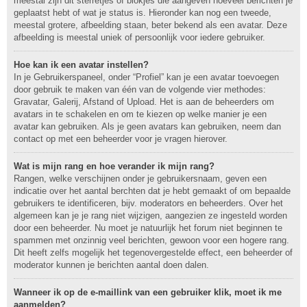
meestal zijn dit sterretjes of blokjes die aangeven hoeveel berichten je
geplaatst hebt of wat je status is. Hieronder kan nog een tweede,
meestal grotere, afbeelding staan, beter bekend als een avatar. Deze
afbeelding is meestal uniek of persoonlijk voor iedere gebruiker.
Hoe kan ik een avatar instellen?
In je Gebruikerspaneel, onder “Profiel” kan je een avatar toevoegen
door gebruik te maken van één van de volgende vier methodes:
Gravatar, Galerij, Afstand of Upload. Het is aan de beheerders om
avatars in te schakelen en om te kiezen op welke manier je een
avatar kan gebruiken. Als je geen avatars kan gebruiken, neem dan
contact op met een beheerder voor je vragen hierover.
Wat is mijn rang en hoe verander ik mijn rang?
Rangen, welke verschijnen onder je gebruikersnaam, geven een
indicatie over het aantal berchten dat je hebt gemaakt of om bepaalde
gebruikers te identificeren, bijv. moderators en beheerders. Over het
algemeen kan je je rang niet wijzigen, aangezien ze ingesteld worden
door een beheerder. Nu moet je natuurlijk het forum niet beginnen te
spammen met onzinnig veel berichten, gewoon voor een hogere rang.
Dit heeft zelfs mogelijk het tegenovergestelde effect, een beheerder of
moderator kunnen je berichten aantal doen dalen.
Wanneer ik op de e-maillink van een gebruiker klik, moet ik me
aanmelden?