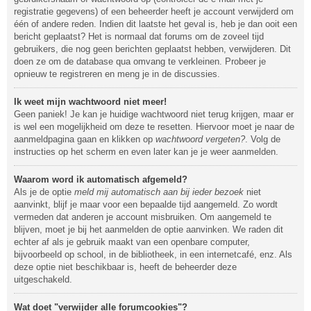
registratie gegevens) of een beheerder heeft je account verwijderd om
één of andere reden. Indien dit laatste het geval is, heb je dan ooit een
bericht geplaatst? Het is normaal dat forums om de zoveel tijd
gebruikers, die nog geen berichten geplaatst hebben, verwijderen. Dit
doen ze om de database qua omvang te verkleinen. Probeer je
opnieuw te registreren en meng je in de discussies.
Ik weet mijn wachtwoord niet meer!
Geen paniek! Je kan je huidige wachtwoord niet terug krijgen, maar er
is wel een mogelijkheid om deze te resetten. Hiervoor moet je naar de
aanmeldpagina gaan en klikken op
wachtwoord vergeten?
. Volg de
instructies op het scherm en even later kan je je weer aanmelden.
Waarom word ik automatisch afgemeld?
Als je de optie
meld mij automatisch aan bij ieder bezoek
niet
aanvinkt, blijf je maar voor een bepaalde tijd aangemeld. Zo wordt
vermeden dat anderen je account misbruiken. Om aangemeld te
blijven, moet je bij het aanmelden de optie aanvinken. We raden dit
echter af als je gebruik maakt van een openbare computer,
bijvoorbeeld op school, in de bibliotheek, in een internetcafé, enz. Als
deze optie niet beschikbaar is, heeft de beheerder deze
uitgeschakeld.
Wat doet "verwijder alle forumcookies"?