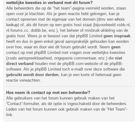
wettelijke kwesties in verband met dit forum?
Alle beheerders die op de "het team"-pagina vermeld worden, staan
open voor je klachten. Als je geen reactie hebt gekregen, kan je
contact opnemen met de eigenaar van het domein (dmv een
whois
lookup
) of, als dit forum op een gratis host staat (bijvoorbeeld xsbb.nl,
nl.forums.cc, dotbb.be, enz.), het beheer of misbruik-afdeling van de
gratis host. Wees je er bewust van dat phpBB Limited
geen inspraak
heeft en dus in geen enkel geval aansprakelijk gehouden kan worden
over hoe, waar en door wie dit forum gebruikt wordt. Neem
geen
contact op met phpBB Limited met vragen over wettelijke kwesties
(zoals aanspreekbaarheid, ongepaste commentaar, enz.) die
niet
direct verband
houden met de phpBB.com-website of de phpBB-
software. Als je phpBB Limited toch e-mailt over deze software die
gebruikt wordt door derden
, kan je een korte of helemaal geen
reactie verwachten.
Hoe neem ik contact op met een beheerder?
Alle gebruikers van het forum kunnen gebruik maken van het
“Contact”-formulier, als de optie is ingeschakeld door de beheerders.
Leden van het forum kunnen ook gebruik maken van de “Het Team”-
link.