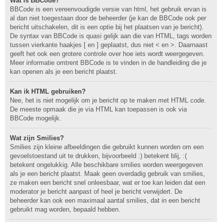
Wat is BBCode?
BBCode is een vereenvoudigde versie van html, het gebruik ervan is
al dan niet toegestaan door de beheerder (je kan de BBCode ook per
bericht uitschakelen, dit is een optie bij het plaatsen van je bericht).
De syntax van BBCode is quasi gelijk aan die van HTML, tags worden
tussen vierkante haakjes [ en ] geplaatst, dus niet < en >. Daarnaast
geeft het ook een grotere controle over hoe iets wordt weergegeven.
Meer informatie omtrent BBCode is te vinden in de handleiding die je
kan openen als je een bericht plaatst.
Kan ik HTML gebruiken?
Nee, het is niet mogelijk om je bericht op te maken met HTML code.
De meeste opmaak die je via HTML kan toepassen is ook via
BBCode mogelijk.
Wat zijn Smilies?
Smilies zijn kleine afbeeldingen die gebruikt kunnen worden om een
gevoelstoestand uit te drukken, bijvoorbeeld :) betekent blij, :(
betekent ongelukkig. Alle beschikbare smilies worden weergegeven
als je een bericht plaatst. Maak geen overdadig gebruik van smilies,
ze maken een bericht snel onleesbaar, wat er toe kan leiden dat een
moderator je bericht aanpast of heel je bericht verwijdert. De
beheerder kan ook een maximaal aantal smilies, dat in een bericht
gebruikt mag worden, bepaald hebben.