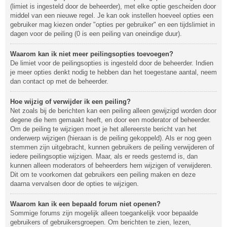
(limiet is ingesteld door de beheerder), met elke optie gescheiden door
middel van een nieuwe regel. Je kan ook instellen hoeveel opties een
gebruiker mag kiezen onder "opties per gebruiker" en een tijdslimiet in
dagen voor de peiling (0 is een peiling van oneindige duur).
Waarom kan ik niet meer peilingsopties toevoegen?
De limiet voor de peilingsopties is ingesteld door de beheerder. Indien
je meer opties denkt nodig te hebben dan het toegestane aantal, neem
dan contact op met de beheerder.
Hoe wijzig of verwijder ik een peiling?
Net zoals bij de berichten kan een peiling alleen gewijzigd worden door
degene die hem gemaakt heeft, en door een moderator of beheerder.
Om de peiling te wijzigen moet je het allereerste bericht van het
onderwerp wijzigen (hieraan is de peiling gekoppeld). Als er nog geen
stemmen zijn uitgebracht, kunnen gebruikers de peiling verwijderen of
iedere peilingsoptie wijzigen. Maar, als er reeds gestemd is, dan
kunnen alleen moderators of beheerders hem wijzigen of verwijderen.
Dit om te voorkomen dat gebruikers een peiling maken en deze
daarna vervalsen door de opties te wijzigen.
Waarom kan ik een bepaald forum niet openen?
Sommige forums zijn mogelijk alleen toegankelijk voor bepaalde
gebruikers of gebruikersgroepen. Om berichten te zien, lezen,