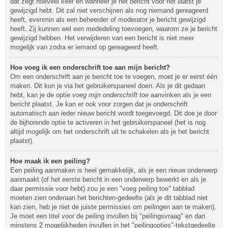
dat zegt hoeveel keer en wanneer je het bericht voor het laatst je
gewijzigd hebt. Dit zal niet verschijnen als nog niemand gereageerd
heeft, evenmin als een beheerder of moderator je bericht gewijzigd
heeft. Zij kunnen wel een mededeling toevoegen, waarom ze je bericht
gewijzigd hebben. Het verwijderen van een bericht is niet meer
mogelijk van zodra er iemand op gereageerd heeft.
Hoe voeg ik een onderschrift toe aan mijn bericht?
Om een onderschrift aan je bericht toe te voegen, moet je er eerst één
maken. Dit kun je via het gebruikerspaneel doen. Als je dit gedaan
hebt, kan je de optie
voeg mijn onderschrift toe
aanvinken als je een
bericht plaatst. Je kan er ook voor zorgen dat je onderschrift
automatisch aan ieder nieuw bericht wordt toegevoegd. Dit doe je door
de bijhorende optie te activeren in het gebruikerspaneel (het is nog
altijd mogelijk om het onderschrift uit te schakelen als je het bericht
plaatst).
Hoe maak ik een peiling?
Een peiling aanmaken is heel gemakkelijk, als je een nieuw onderwerp
aanmaakt (of het eerste bericht in een onderwerp bewerkt en als je
daar permissie voor hebt) zou je een "voeg peiling toe" tabblad
moeten zien onderaan het berichten-gedeelte (als je dit tabblad niet
kan zien, heb je niet de juiste permissies om peilingen aan te maken).
Je moet een titel voor de peiling invullen bij "peilingsvraag" en dan
minstens 2 mogelijkheden invullen in het "peilingopties"-tekstgedeelte