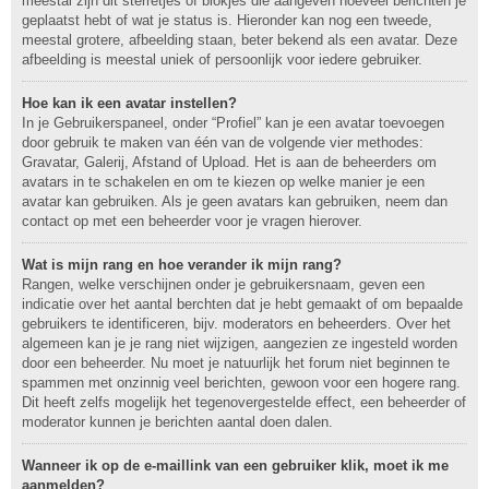
meestal zijn dit sterretjes of blokjes die aangeven hoeveel berichten je
geplaatst hebt of wat je status is. Hieronder kan nog een tweede,
meestal grotere, afbeelding staan, beter bekend als een avatar. Deze
afbeelding is meestal uniek of persoonlijk voor iedere gebruiker.
Hoe kan ik een avatar instellen?
In je Gebruikerspaneel, onder “Profiel” kan je een avatar toevoegen
door gebruik te maken van één van de volgende vier methodes:
Gravatar, Galerij, Afstand of Upload. Het is aan de beheerders om
avatars in te schakelen en om te kiezen op welke manier je een
avatar kan gebruiken. Als je geen avatars kan gebruiken, neem dan
contact op met een beheerder voor je vragen hierover.
Wat is mijn rang en hoe verander ik mijn rang?
Rangen, welke verschijnen onder je gebruikersnaam, geven een
indicatie over het aantal berchten dat je hebt gemaakt of om bepaalde
gebruikers te identificeren, bijv. moderators en beheerders. Over het
algemeen kan je je rang niet wijzigen, aangezien ze ingesteld worden
door een beheerder. Nu moet je natuurlijk het forum niet beginnen te
spammen met onzinnig veel berichten, gewoon voor een hogere rang.
Dit heeft zelfs mogelijk het tegenovergestelde effect, een beheerder of
moderator kunnen je berichten aantal doen dalen.
Wanneer ik op de e-maillink van een gebruiker klik, moet ik me
aanmelden?