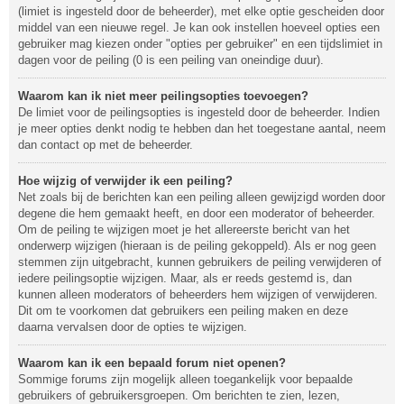
(limiet is ingesteld door de beheerder), met elke optie gescheiden door
middel van een nieuwe regel. Je kan ook instellen hoeveel opties een
gebruiker mag kiezen onder "opties per gebruiker" en een tijdslimiet in
dagen voor de peiling (0 is een peiling van oneindige duur).
Waarom kan ik niet meer peilingsopties toevoegen?
De limiet voor de peilingsopties is ingesteld door de beheerder. Indien
je meer opties denkt nodig te hebben dan het toegestane aantal, neem
dan contact op met de beheerder.
Hoe wijzig of verwijder ik een peiling?
Net zoals bij de berichten kan een peiling alleen gewijzigd worden door
degene die hem gemaakt heeft, en door een moderator of beheerder.
Om de peiling te wijzigen moet je het allereerste bericht van het
onderwerp wijzigen (hieraan is de peiling gekoppeld). Als er nog geen
stemmen zijn uitgebracht, kunnen gebruikers de peiling verwijderen of
iedere peilingsoptie wijzigen. Maar, als er reeds gestemd is, dan
kunnen alleen moderators of beheerders hem wijzigen of verwijderen.
Dit om te voorkomen dat gebruikers een peiling maken en deze
daarna vervalsen door de opties te wijzigen.
Waarom kan ik een bepaald forum niet openen?
Sommige forums zijn mogelijk alleen toegankelijk voor bepaalde
gebruikers of gebruikersgroepen. Om berichten te zien, lezen,