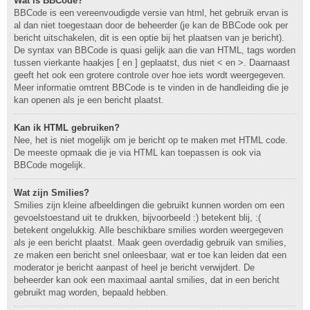
Wat is BBCode?
BBCode is een vereenvoudigde versie van html, het gebruik ervan is
al dan niet toegestaan door de beheerder (je kan de BBCode ook per
bericht uitschakelen, dit is een optie bij het plaatsen van je bericht).
De syntax van BBCode is quasi gelijk aan die van HTML, tags worden
tussen vierkante haakjes [ en ] geplaatst, dus niet < en >. Daarnaast
geeft het ook een grotere controle over hoe iets wordt weergegeven.
Meer informatie omtrent BBCode is te vinden in de handleiding die je
kan openen als je een bericht plaatst.
Kan ik HTML gebruiken?
Nee, het is niet mogelijk om je bericht op te maken met HTML code.
De meeste opmaak die je via HTML kan toepassen is ook via
BBCode mogelijk.
Wat zijn Smilies?
Smilies zijn kleine afbeeldingen die gebruikt kunnen worden om een
gevoelstoestand uit te drukken, bijvoorbeeld :) betekent blij, :(
betekent ongelukkig. Alle beschikbare smilies worden weergegeven
als je een bericht plaatst. Maak geen overdadig gebruik van smilies,
ze maken een bericht snel onleesbaar, wat er toe kan leiden dat een
moderator je bericht aanpast of heel je bericht verwijdert. De
beheerder kan ook een maximaal aantal smilies, dat in een bericht
gebruikt mag worden, bepaald hebben.