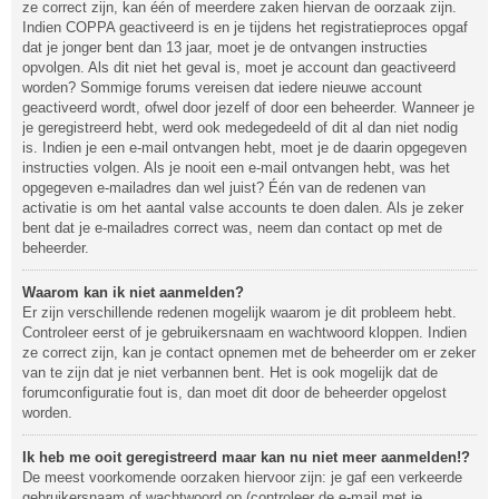
ze correct zijn, kan één of meerdere zaken hiervan de oorzaak zijn.
Indien COPPA geactiveerd is en je tijdens het registratieproces opgaf
dat je jonger bent dan 13 jaar, moet je de ontvangen instructies
opvolgen. Als dit niet het geval is, moet je account dan geactiveerd
worden? Sommige forums vereisen dat iedere nieuwe account
geactiveerd wordt, ofwel door jezelf of door een beheerder. Wanneer je
je geregistreerd hebt, werd ook medegedeeld of dit al dan niet nodig
is. Indien je een e-mail ontvangen hebt, moet je de daarin opgegeven
instructies volgen. Als je nooit een e-mail ontvangen hebt, was het
opgegeven e-mailadres dan wel juist? Één van de redenen van
activatie is om het aantal valse accounts te doen dalen. Als je zeker
bent dat je e-mailadres correct was, neem dan contact op met de
beheerder.
Waarom kan ik niet aanmelden?
Er zijn verschillende redenen mogelijk waarom je dit probleem hebt.
Controleer eerst of je gebruikersnaam en wachtwoord kloppen. Indien
ze correct zijn, kan je contact opnemen met de beheerder om er zeker
van te zijn dat je niet verbannen bent. Het is ook mogelijk dat de
forumconfiguratie fout is, dan moet dit door de beheerder opgelost
worden.
Ik heb me ooit geregistreerd maar kan nu niet meer aanmelden!?
De meest voorkomende oorzaken hiervoor zijn: je gaf een verkeerde
gebruikersnaam of wachtwoord op (controleer de e-mail met je