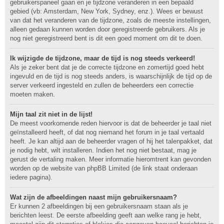
gebruikerspaneel gaan en je tijdzone veranderen in een bepaald
gebied (vb: Amsterdam, New York, Sydney, enz.). Wees er bewust
van dat het veranderen van de tijdzone, zoals de meeste instellingen,
alleen gedaan kunnen worden door geregistreerde gebruikers. Als je
nog niet geregistreerd bent is dit een goed moment om dit te doen.
Ik wijzigde de tijdzone, maar de tijd is nog steeds verkeerd!
Als je zeker bent dat je de correcte tijdzone en zomertijd goed hebt
ingevuld en de tijd is nog steeds anders, is waarschijnlijk de tijd op de
server verkeerd ingesteld en zullen de beheerders een correctie
moeten maken.
Mijn taal zit niet in de lijst!
De meest voorkomende reden hiervoor is dat de beheerder je taal niet
geïnstalleerd heeft, of dat nog niemand het forum in je taal vertaald
heeft. Je kan altijd aan de beheerder vragen of hij het talenpakket, dat
je nodig hebt, wilt installeren. Indien het nog niet bestaat, mag je
gerust de vertaling maken. Meer informatie hieromtrent kan gevonden
worden op de website van phpBB Limited (de link staat onderaan
iedere pagina).
Wat zijn de afbeeldingen naast mijn gebruikersnaam?
Er kunnen 2 afbeeldingen bij een gebruikersnaam staan als je
berichten leest. De eerste afbeelding geeft aan welke rang je hebt,