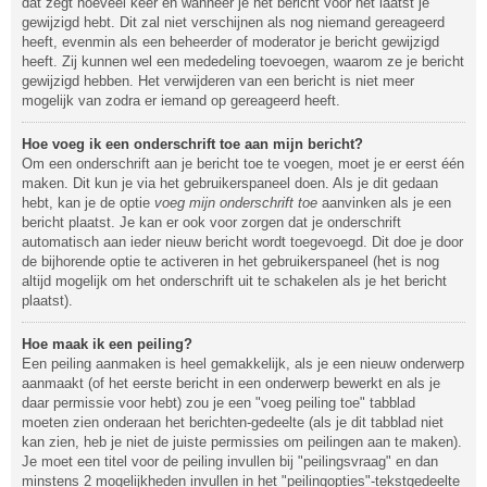
dat zegt hoeveel keer en wanneer je het bericht voor het laatst je
gewijzigd hebt. Dit zal niet verschijnen als nog niemand gereageerd
heeft, evenmin als een beheerder of moderator je bericht gewijzigd
heeft. Zij kunnen wel een mededeling toevoegen, waarom ze je bericht
gewijzigd hebben. Het verwijderen van een bericht is niet meer
mogelijk van zodra er iemand op gereageerd heeft.
Hoe voeg ik een onderschrift toe aan mijn bericht?
Om een onderschrift aan je bericht toe te voegen, moet je er eerst één
maken. Dit kun je via het gebruikerspaneel doen. Als je dit gedaan
hebt, kan je de optie
voeg mijn onderschrift toe
aanvinken als je een
bericht plaatst. Je kan er ook voor zorgen dat je onderschrift
automatisch aan ieder nieuw bericht wordt toegevoegd. Dit doe je door
de bijhorende optie te activeren in het gebruikerspaneel (het is nog
altijd mogelijk om het onderschrift uit te schakelen als je het bericht
plaatst).
Hoe maak ik een peiling?
Een peiling aanmaken is heel gemakkelijk, als je een nieuw onderwerp
aanmaakt (of het eerste bericht in een onderwerp bewerkt en als je
daar permissie voor hebt) zou je een "voeg peiling toe" tabblad
moeten zien onderaan het berichten-gedeelte (als je dit tabblad niet
kan zien, heb je niet de juiste permissies om peilingen aan te maken).
Je moet een titel voor de peiling invullen bij "peilingsvraag" en dan
minstens 2 mogelijkheden invullen in het "peilingopties"-tekstgedeelte