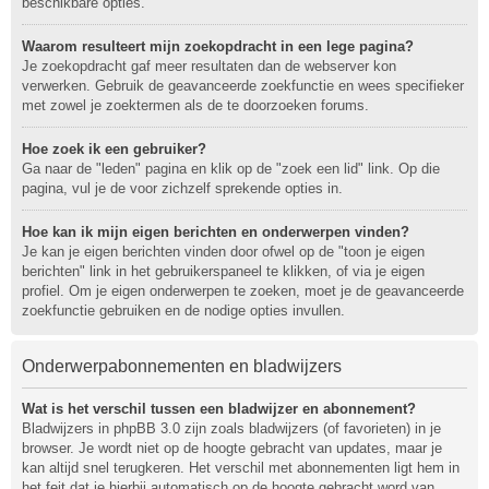
beschikbare opties.
Waarom resulteert mijn zoekopdracht in een lege pagina?
Je zoekopdracht gaf meer resultaten dan de webserver kon
verwerken. Gebruik de geavanceerde zoekfunctie en wees specifieker
met zowel je zoektermen als de te doorzoeken forums.
Hoe zoek ik een gebruiker?
Ga naar de "leden" pagina en klik op de "zoek een lid" link. Op die
pagina, vul je de voor zichzelf sprekende opties in.
Hoe kan ik mijn eigen berichten en onderwerpen vinden?
Je kan je eigen berichten vinden door ofwel op de "toon je eigen
berichten" link in het gebruikerspaneel te klikken, of via je eigen
profiel. Om je eigen onderwerpen te zoeken, moet je de geavanceerde
zoekfunctie gebruiken en de nodige opties invullen.
Onderwerpabonnementen en bladwijzers
Wat is het verschil tussen een bladwijzer en abonnement?
Bladwijzers in phpBB 3.0 zijn zoals bladwijzers (of favorieten) in je
browser. Je wordt niet op de hoogte gebracht van updates, maar je
kan altijd snel terugkeren. Het verschil met abonnementen ligt hem in
het feit dat je hierbij automatisch op de hoogte gebracht word van