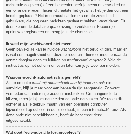
registratie gegevens) of een beheerder heeft je account verwijderd om
één of andere reden. Indien dit laatste het geval is, heb je dan ooit een
bericht geplaatst? Het is normaal dat forums om de zoveel tijd
gebruikers, die nog geen berichten geplaatst hebben, verwijderen. Dit
doen ze om de database qua omvang te verkleinen. Probeer je
opnieuw te registreren en meng je in de discussies.
Ik weet mijn wachtwoord niet meer!
Geen paniek! Je kan je huidige wachtwoord niet terug krijgen, maar er
is wel een mogelijkheid om deze te resetten. Hiervoor moet je naar de
aanmeldpagina gaan en klikken op
wachtwoord vergeten?
. Volg de
instructies op het scherm en even later kan je je weer aanmelden.
Waarom word ik automatisch afgemeld?
Als je de optie
meld mij automatisch aan bij ieder bezoek
niet
aanvinkt, blijf je maar voor een bepaalde tijd aangemeld. Zo wordt
vermeden dat anderen je account misbruiken. Om aangemeld te
blijven, moet je bij het aanmelden de optie aanvinken. We raden dit
echter af als je gebruik maakt van een openbare computer,
bijvoorbeeld op school, in de bibliotheek, in een internetcafé, enz. Als
deze optie niet beschikbaar is, heeft de beheerder deze
uitgeschakeld.
Wat doet "verwijder alle forumcookies"?