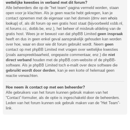
wettelijke kwesties in verband met dit forum?
Alle beheerders die op de "het team"-pagina vermeld worden, staan
open voor je klachten. Als je geen reactie hebt gekregen, kan je
contact opnemen met de eigenaar van het domein (dmv een
whois
lookup
) of, als dit forum op een gratis host staat (bijvoorbeeld xsbb.nl,
nl.forums.cc, dotbb.be, enz.), het beheer of misbruik-afdeling van de
gratis host. Wees je er bewust van dat phpBB Limited
geen inspraak
heeft en dus in geen enkel geval aansprakelijk gehouden kan worden
over hoe, waar en door wie dit forum gebruikt wordt. Neem
geen
contact op met phpBB Limited met vragen over wettelijke kwesties
(zoals aanspreekbaarheid, ongepaste commentaar, enz.) die
niet
direct verband
houden met de phpBB.com-website of de phpBB-
software. Als je phpBB Limited toch e-mailt over deze software die
gebruikt wordt door derden
, kan je een korte of helemaal geen
reactie verwachten.
Hoe neem ik contact op met een beheerder?
Alle gebruikers van het forum kunnen gebruik maken van het
“Contact”-formulier, als de optie is ingeschakeld door de beheerders.
Leden van het forum kunnen ook gebruik maken van de “Het Team”-
link.