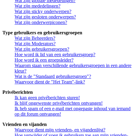
Wat zijn globale mededelingen?
Wat zijn mededelingen?
Wat zijn sticky onderwerpen?
Wat zijn gesloten onderwerpen?
Wat zijn onderwerpiconen?
Type gebruikers en gebruikersgroepen
Wat zijn Beheerders?
Wat zijn Moderators?
Wat zijn gebruikersgroepen?
Hoe word ik lid van een gebruikersgroep?
Hoe word ik een groepsleider?
Waarom staan verschillende gebruikersgroepen in een andere
kleur?
Wat is de "Standaard gebruikersgroep"?
Waarvoor dient de "Het Team"-link?
Privéberichten
Ik kan geen privéberichten sturen!
Ik blijf ongewenste privéberichten ontvangen!
Ik heb spam of een e-mail met ongepaste inhoud van iemand
op dit forum ontvangen!
Vrienden en vijanden
Waarvoor dient mijn vrienden- en vijandenlijst?
Hoe verwijder of voeg ik gebruikers toe aan mijn vrienden-