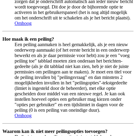
zorgen dat je onderschrift automatisch aan ieder nieuw bericht
wordt toegevoegd. Dit doe je door de bijhorende optie te
activeren in het gebruikerspaneel (het is nog altijd mogelijk
om het onderschrift uit te schakelen als je het bericht plaatst).
Omhoog
Hoe maak ik een peiling?
Een peiling aanmaken is heel gemakkelijk, als je een nieuw
onderwerp aanmaakt (of het eerste bericht in een onderwerp
bewerkt en als je daar permissie voor hebt) zou je een "voeg
peiling toe" tabblad moeten zien onderaan het berichten-
gedeelte (als je dit tabblad niet kan zien, heb je niet de juiste
permissies om peilingen aan te maken). Je moet een titel voor
de peiling invullen bij "peilingsvraag" en dan minstens 2
mogelijkheden invullen in het "peilingopties"-tekstgedeelte
(limiet is ingesteld door de beheerder), met elke optie
gescheiden door middel van een nieuwe regel. Je kan ook
instellen hoeveel opties een gebruiker mag kiezen onder
"opties per gebruiker" en een tijdslimiet in dagen voor de
peiling (0 is een peiling van oneindige duur).
Omhoog
Waarom kan ik niet meer peilingsopties toevoegen?