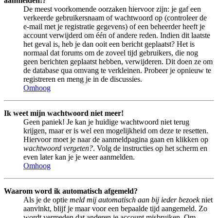
aanmelden!?
De meest voorkomende oorzaken hiervoor zijn: je gaf een
verkeerde gebruikersnaam of wachtwoord op (controleer de
e-mail met je registratie gegevens) of een beheerder heeft je
account verwijderd om één of andere reden. Indien dit laatste
het geval is, heb je dan ooit een bericht geplaatst? Het is
normaal dat forums om de zoveel tijd gebruikers, die nog
geen berichten geplaatst hebben, verwijderen. Dit doen ze om
de database qua omvang te verkleinen. Probeer je opnieuw te
registreren en meng je in de discussies.
Omhoog
Ik weet mijn wachtwoord niet meer!
Geen paniek! Je kan je huidige wachtwoord niet terug
krijgen, maar er is wel een mogelijkheid om deze te resetten.
Hiervoor moet je naar de aanmeldpagina gaan en klikken op
wachtwoord vergeten?
. Volg de instructies op het scherm en
even later kan je je weer aanmelden.
Omhoog
Waarom word ik automatisch afgemeld?
Als je de optie
meld mij automatisch aan bij ieder bezoek
niet
aanvinkt, blijf je maar voor een bepaalde tijd aangemeld. Zo
wordt vermeden dat anderen je account misbruiken. Om