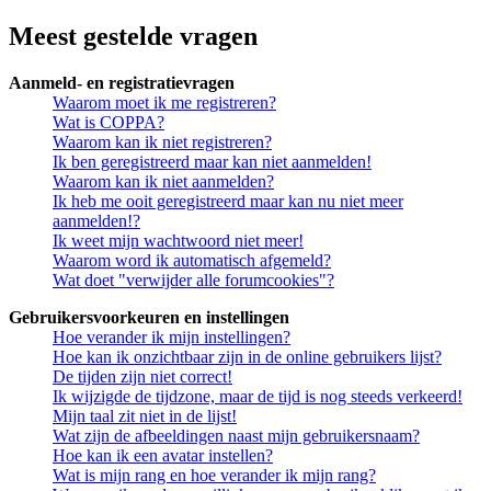
Meest gestelde vragen
Aanmeld- en registratievragen
Waarom moet ik me registreren?
Wat is COPPA?
Waarom kan ik niet registreren?
Ik ben geregistreerd maar kan niet aanmelden!
Waarom kan ik niet aanmelden?
Ik heb me ooit geregistreerd maar kan nu niet meer
aanmelden!?
Ik weet mijn wachtwoord niet meer!
Waarom word ik automatisch afgemeld?
Wat doet "verwijder alle forumcookies"?
Gebruikersvoorkeuren en instellingen
Hoe verander ik mijn instellingen?
Hoe kan ik onzichtbaar zijn in de online gebruikers lijst?
De tijden zijn niet correct!
Ik wijzigde de tijdzone, maar de tijd is nog steeds verkeerd!
Mijn taal zit niet in de lijst!
Wat zijn de afbeeldingen naast mijn gebruikersnaam?
Hoe kan ik een avatar instellen?
Wat is mijn rang en hoe verander ik mijn rang?