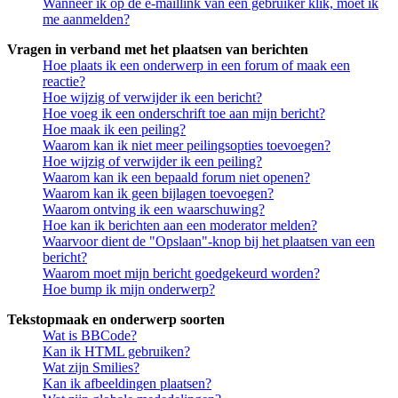
Wanneer ik op de e-maillink van een gebruiker klik, moet ik
me aanmelden?
Vragen in verband met het plaatsen van berichten
Hoe plaats ik een onderwerp in een forum of maak een
reactie?
Hoe wijzig of verwijder ik een bericht?
Hoe voeg ik een onderschrift toe aan mijn bericht?
Hoe maak ik een peiling?
Waarom kan ik niet meer peilingsopties toevoegen?
Hoe wijzig of verwijder ik een peiling?
Waarom kan ik een bepaald forum niet openen?
Waarom kan ik geen bijlagen toevoegen?
Waarom ontving ik een waarschuwing?
Hoe kan ik berichten aan een moderator melden?
Waarvoor dient de "Opslaan"-knop bij het plaatsen van een
bericht?
Waarom moet mijn bericht goedgekeurd worden?
Hoe bump ik mijn onderwerp?
Tekstopmaak en onderwerp soorten
Wat is BBCode?
Kan ik HTML gebruiken?
Wat zijn Smilies?
Kan ik afbeeldingen plaatsen?