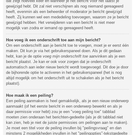
dat zegt hoeveel keer en wanneer je het bericht voor het laatst je
gewijzigd hebt. Dit zal niet verschijnen als nog niemand gereageerd
heeft, evenmin als een beheerder of moderator je bericht gewijzigd
heeft. Zij kunnen wel een mededeling toevoegen, waarom ze je bericht
gewijzigd hebben. Het verwijderen van een bericht is niet meer
mogelijk van zodra er iemand op gereageerd heeft.
Hoe voeg ik een onderschrift toe aan mijn bericht?
Om een onderschrift aan je bericht toe te voegen, moet je er eerst één
maken. Dit kun je via het gebruikerspaneel doen. Als je dit gedaan
hebt, kan je de optie
voeg mijn onderschrift toe
aanvinken als je een
bericht plaatst. Je kan er ook voor zorgen dat je onderschrift
automatisch aan ieder nieuw bericht wordt toegevoegd. Dit doe je door
de bijhorende optie te activeren in het gebruikerspaneel (het is nog
altijd mogelijk om het onderschrift uit te schakelen als je het bericht
plaatst).
Hoe maak ik een peiling?
Een peiling aanmaken is heel gemakkelijk, als je een nieuw onderwerp
aanmaakt (of het eerste bericht in een onderwerp bewerkt en als je
daar permissie voor hebt) zou je een "voeg peiling toe" tabblad
moeten zien onderaan het berichten-gedeelte (als je dit tabblad niet
kan zien, heb je niet de juiste permissies om peilingen aan te maken).
Je moet een titel voor de peiling invullen bij "peilingsvraag" en dan
minstens 2 mogelijkheden invullen in het "peilingopties"-tekstgedeelte