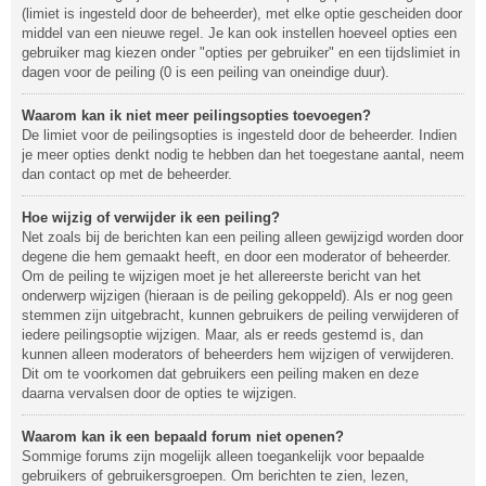
(limiet is ingesteld door de beheerder), met elke optie gescheiden door
middel van een nieuwe regel. Je kan ook instellen hoeveel opties een
gebruiker mag kiezen onder "opties per gebruiker" en een tijdslimiet in
dagen voor de peiling (0 is een peiling van oneindige duur).
Waarom kan ik niet meer peilingsopties toevoegen?
De limiet voor de peilingsopties is ingesteld door de beheerder. Indien
je meer opties denkt nodig te hebben dan het toegestane aantal, neem
dan contact op met de beheerder.
Hoe wijzig of verwijder ik een peiling?
Net zoals bij de berichten kan een peiling alleen gewijzigd worden door
degene die hem gemaakt heeft, en door een moderator of beheerder.
Om de peiling te wijzigen moet je het allereerste bericht van het
onderwerp wijzigen (hieraan is de peiling gekoppeld). Als er nog geen
stemmen zijn uitgebracht, kunnen gebruikers de peiling verwijderen of
iedere peilingsoptie wijzigen. Maar, als er reeds gestemd is, dan
kunnen alleen moderators of beheerders hem wijzigen of verwijderen.
Dit om te voorkomen dat gebruikers een peiling maken en deze
daarna vervalsen door de opties te wijzigen.
Waarom kan ik een bepaald forum niet openen?
Sommige forums zijn mogelijk alleen toegankelijk voor bepaalde
gebruikers of gebruikersgroepen. Om berichten te zien, lezen,