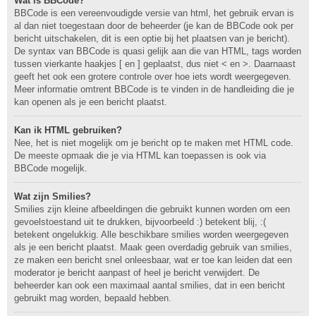
Wat is BBCode?
BBCode is een vereenvoudigde versie van html, het gebruik ervan is
al dan niet toegestaan door de beheerder (je kan de BBCode ook per
bericht uitschakelen, dit is een optie bij het plaatsen van je bericht).
De syntax van BBCode is quasi gelijk aan die van HTML, tags worden
tussen vierkante haakjes [ en ] geplaatst, dus niet < en >. Daarnaast
geeft het ook een grotere controle over hoe iets wordt weergegeven.
Meer informatie omtrent BBCode is te vinden in de handleiding die je
kan openen als je een bericht plaatst.
Kan ik HTML gebruiken?
Nee, het is niet mogelijk om je bericht op te maken met HTML code.
De meeste opmaak die je via HTML kan toepassen is ook via
BBCode mogelijk.
Wat zijn Smilies?
Smilies zijn kleine afbeeldingen die gebruikt kunnen worden om een
gevoelstoestand uit te drukken, bijvoorbeeld :) betekent blij, :(
betekent ongelukkig. Alle beschikbare smilies worden weergegeven
als je een bericht plaatst. Maak geen overdadig gebruik van smilies,
ze maken een bericht snel onleesbaar, wat er toe kan leiden dat een
moderator je bericht aanpast of heel je bericht verwijdert. De
beheerder kan ook een maximaal aantal smilies, dat in een bericht
gebruikt mag worden, bepaald hebben.