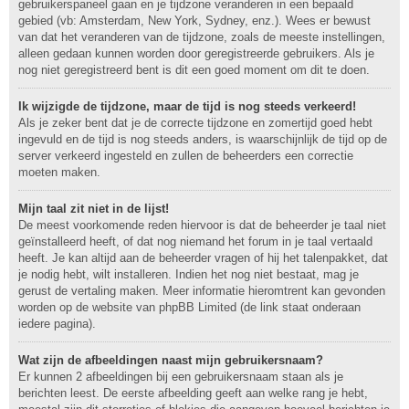
gebruikerspaneel gaan en je tijdzone veranderen in een bepaald
gebied (vb: Amsterdam, New York, Sydney, enz.). Wees er bewust
van dat het veranderen van de tijdzone, zoals de meeste instellingen,
alleen gedaan kunnen worden door geregistreerde gebruikers. Als je
nog niet geregistreerd bent is dit een goed moment om dit te doen.
Ik wijzigde de tijdzone, maar de tijd is nog steeds verkeerd!
Als je zeker bent dat je de correcte tijdzone en zomertijd goed hebt
ingevuld en de tijd is nog steeds anders, is waarschijnlijk de tijd op de
server verkeerd ingesteld en zullen de beheerders een correctie
moeten maken.
Mijn taal zit niet in de lijst!
De meest voorkomende reden hiervoor is dat de beheerder je taal niet
geïnstalleerd heeft, of dat nog niemand het forum in je taal vertaald
heeft. Je kan altijd aan de beheerder vragen of hij het talenpakket, dat
je nodig hebt, wilt installeren. Indien het nog niet bestaat, mag je
gerust de vertaling maken. Meer informatie hieromtrent kan gevonden
worden op de website van phpBB Limited (de link staat onderaan
iedere pagina).
Wat zijn de afbeeldingen naast mijn gebruikersnaam?
Er kunnen 2 afbeeldingen bij een gebruikersnaam staan als je
berichten leest. De eerste afbeelding geeft aan welke rang je hebt,