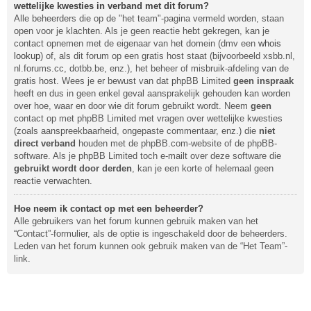
wettelijke kwesties in verband met dit forum?
Alle beheerders die op de "het team"-pagina vermeld worden, staan
open voor je klachten. Als je geen reactie hebt gekregen, kan je
contact opnemen met de eigenaar van het domein (dmv een
whois
lookup
) of, als dit forum op een gratis host staat (bijvoorbeeld xsbb.nl,
nl.forums.cc, dotbb.be, enz.), het beheer of misbruik-afdeling van de
gratis host. Wees je er bewust van dat phpBB Limited
geen inspraak
heeft en dus in geen enkel geval aansprakelijk gehouden kan worden
over hoe, waar en door wie dit forum gebruikt wordt. Neem
geen
contact op met phpBB Limited met vragen over wettelijke kwesties
(zoals aanspreekbaarheid, ongepaste commentaar, enz.) die
niet
direct verband
houden met de phpBB.com-website of de phpBB-
software. Als je phpBB Limited toch e-mailt over deze software die
gebruikt wordt door derden
, kan je een korte of helemaal geen
reactie verwachten.
Hoe neem ik contact op met een beheerder?
Alle gebruikers van het forum kunnen gebruik maken van het
“Contact”-formulier, als de optie is ingeschakeld door de beheerders.
Leden van het forum kunnen ook gebruik maken van de “Het Team”-
link.