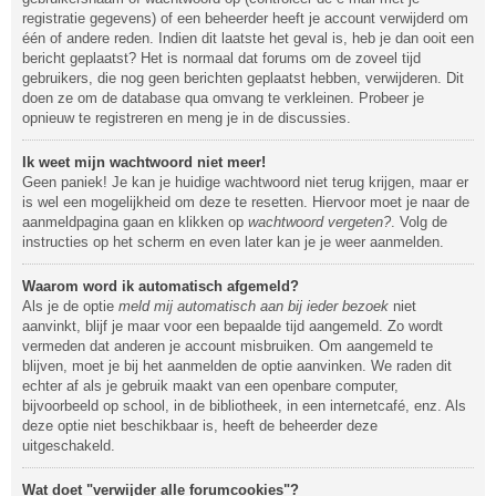
registratie gegevens) of een beheerder heeft je account verwijderd om
één of andere reden. Indien dit laatste het geval is, heb je dan ooit een
bericht geplaatst? Het is normaal dat forums om de zoveel tijd
gebruikers, die nog geen berichten geplaatst hebben, verwijderen. Dit
doen ze om de database qua omvang te verkleinen. Probeer je
opnieuw te registreren en meng je in de discussies.
Ik weet mijn wachtwoord niet meer!
Geen paniek! Je kan je huidige wachtwoord niet terug krijgen, maar er
is wel een mogelijkheid om deze te resetten. Hiervoor moet je naar de
aanmeldpagina gaan en klikken op
wachtwoord vergeten?
. Volg de
instructies op het scherm en even later kan je je weer aanmelden.
Waarom word ik automatisch afgemeld?
Als je de optie
meld mij automatisch aan bij ieder bezoek
niet
aanvinkt, blijf je maar voor een bepaalde tijd aangemeld. Zo wordt
vermeden dat anderen je account misbruiken. Om aangemeld te
blijven, moet je bij het aanmelden de optie aanvinken. We raden dit
echter af als je gebruik maakt van een openbare computer,
bijvoorbeeld op school, in de bibliotheek, in een internetcafé, enz. Als
deze optie niet beschikbaar is, heeft de beheerder deze
uitgeschakeld.
Wat doet "verwijder alle forumcookies"?