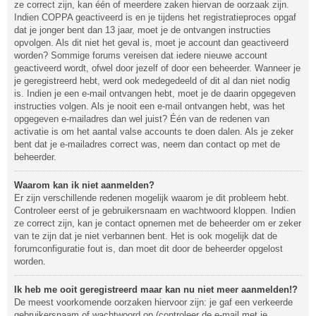
ze correct zijn, kan één of meerdere zaken hiervan de oorzaak zijn.
Indien COPPA geactiveerd is en je tijdens het registratieproces opgaf
dat je jonger bent dan 13 jaar, moet je de ontvangen instructies
opvolgen. Als dit niet het geval is, moet je account dan geactiveerd
worden? Sommige forums vereisen dat iedere nieuwe account
geactiveerd wordt, ofwel door jezelf of door een beheerder. Wanneer je
je geregistreerd hebt, werd ook medegedeeld of dit al dan niet nodig
is. Indien je een e-mail ontvangen hebt, moet je de daarin opgegeven
instructies volgen. Als je nooit een e-mail ontvangen hebt, was het
opgegeven e-mailadres dan wel juist? Één van de redenen van
activatie is om het aantal valse accounts te doen dalen. Als je zeker
bent dat je e-mailadres correct was, neem dan contact op met de
beheerder.
Waarom kan ik niet aanmelden?
Er zijn verschillende redenen mogelijk waarom je dit probleem hebt.
Controleer eerst of je gebruikersnaam en wachtwoord kloppen. Indien
ze correct zijn, kan je contact opnemen met de beheerder om er zeker
van te zijn dat je niet verbannen bent. Het is ook mogelijk dat de
forumconfiguratie fout is, dan moet dit door de beheerder opgelost
worden.
Ik heb me ooit geregistreerd maar kan nu niet meer aanmelden!?
De meest voorkomende oorzaken hiervoor zijn: je gaf een verkeerde
gebruikersnaam of wachtwoord op (controleer de e-mail met je