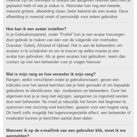
meestal zijn dit sterretjes of blokjes die aangeven hoeveel berichten je
geplaatst hebt of wat je status is. Hieronder kan nog een tweede,
meestal grotere, afbeelding staan, beter bekend als een avatar. Deze
afbeelding is meestal uniek of persoonlijk voor iedere gebruiker.
Hoe kan ik een avatar instellen?
In je Gebruikerspaneel, onder “Profiel” kan je een avatar toevoegen
door gebruik te maken van één van de volgende vier methodes:
Gravatar, Galerij, Afstand of Upload. Het is aan de beheerders om
avatars in te schakelen en om te kiezen op welke manier je een
avatar kan gebruiken. Als je geen avatars kan gebruiken, neem dan
contact op met een beheerder voor je vragen hierover.
Wat is mijn rang en hoe verander ik mijn rang?
Rangen, welke verschijnen onder je gebruikersnaam, geven een
indicatie over het aantal berchten dat je hebt gemaakt of om bepaalde
gebruikers te identificeren, bijv. moderators en beheerders. Over het
algemeen kan je je rang niet wijzigen, aangezien ze ingesteld worden
door een beheerder. Nu moet je natuurlijk het forum niet beginnen te
spammen met onzinnig veel berichten, gewoon voor een hogere rang.
Dit heeft zelfs mogelijk het tegenovergestelde effect, een beheerder of
moderator kunnen je berichten aantal doen dalen.
Wanneer ik op de e-maillink van een gebruiker klik, moet ik me
aanmelden?