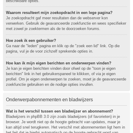
beschikbare opties.
Waarom resulteert mijn zoekopdracht in een lege pagina?
Je zoekopdracht gaf meer resultaten dan de webserver kon
verwerken. Gebruik de geavanceerde zoekfunctie en wees specifieker
met zowel je zoektermen als de te doorzoeken forums.
Hoe zoek ik een gebruiker?
Ga naar de "leden" pagina en klik op de "zoek een lid" link. Op die
pagina, vul je de voor zichzelf sprekende opties in.
Hoe kan ik mijn eigen berichten en onderwerpen vinden?
Je kan je eigen berichten vinden door ofwel op de "toon je eigen
berichten" link in het gebruikerspaneel te klikken, of via je eigen
profiel. Om je eigen onderwerpen te zoeken, moet je de geavanceerde
zoekfunctie gebruiken en de nodige opties invullen.
Onderwerpabonnementen en bladwijzers
Wat is het verschil tussen een bladwijzer en abonnement?
Bladwijzers in phpBB 3.0 zijn zoals bladwijzers (of favorieten) in je
browser. Je wordt niet op de hoogte gebracht van updates, maar je
kan altijd snel terugkeren. Het verschil met abonnementen ligt hem in
het feit dat je hierbij automatisch op de hoogte gebracht word van