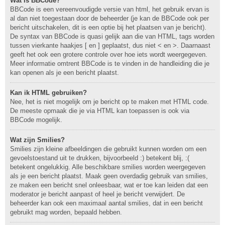
Wat is BBCode?
BBCode is een vereenvoudigde versie van html, het gebruik ervan is
al dan niet toegestaan door de beheerder (je kan de BBCode ook per
bericht uitschakelen, dit is een optie bij het plaatsen van je bericht).
De syntax van BBCode is quasi gelijk aan die van HTML, tags worden
tussen vierkante haakjes [ en ] geplaatst, dus niet < en >. Daarnaast
geeft het ook een grotere controle over hoe iets wordt weergegeven.
Meer informatie omtrent BBCode is te vinden in de handleiding die je
kan openen als je een bericht plaatst.
Kan ik HTML gebruiken?
Nee, het is niet mogelijk om je bericht op te maken met HTML code.
De meeste opmaak die je via HTML kan toepassen is ook via
BBCode mogelijk.
Wat zijn Smilies?
Smilies zijn kleine afbeeldingen die gebruikt kunnen worden om een
gevoelstoestand uit te drukken, bijvoorbeeld :) betekent blij, :(
betekent ongelukkig. Alle beschikbare smilies worden weergegeven
als je een bericht plaatst. Maak geen overdadig gebruik van smilies,
ze maken een bericht snel onleesbaar, wat er toe kan leiden dat een
moderator je bericht aanpast of heel je bericht verwijdert. De
beheerder kan ook een maximaal aantal smilies, dat in een bericht
gebruikt mag worden, bepaald hebben.