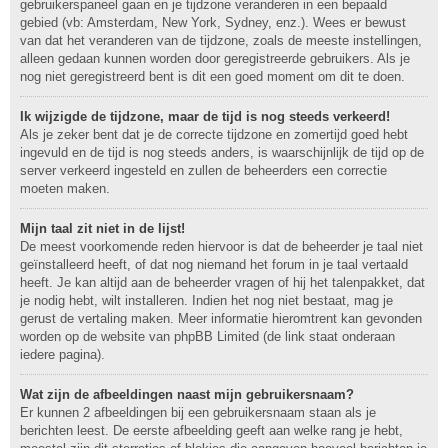
gebruikerspaneel gaan en je tijdzone veranderen in een bepaald
gebied (vb: Amsterdam, New York, Sydney, enz.). Wees er bewust
van dat het veranderen van de tijdzone, zoals de meeste instellingen,
alleen gedaan kunnen worden door geregistreerde gebruikers. Als je
nog niet geregistreerd bent is dit een goed moment om dit te doen.
Ik wijzigde de tijdzone, maar de tijd is nog steeds verkeerd!
Als je zeker bent dat je de correcte tijdzone en zomertijd goed hebt
ingevuld en de tijd is nog steeds anders, is waarschijnlijk de tijd op de
server verkeerd ingesteld en zullen de beheerders een correctie
moeten maken.
Mijn taal zit niet in de lijst!
De meest voorkomende reden hiervoor is dat de beheerder je taal niet
geïnstalleerd heeft, of dat nog niemand het forum in je taal vertaald
heeft. Je kan altijd aan de beheerder vragen of hij het talenpakket, dat
je nodig hebt, wilt installeren. Indien het nog niet bestaat, mag je
gerust de vertaling maken. Meer informatie hieromtrent kan gevonden
worden op de website van phpBB Limited (de link staat onderaan
iedere pagina).
Wat zijn de afbeeldingen naast mijn gebruikersnaam?
Er kunnen 2 afbeeldingen bij een gebruikersnaam staan als je
berichten leest. De eerste afbeelding geeft aan welke rang je hebt,