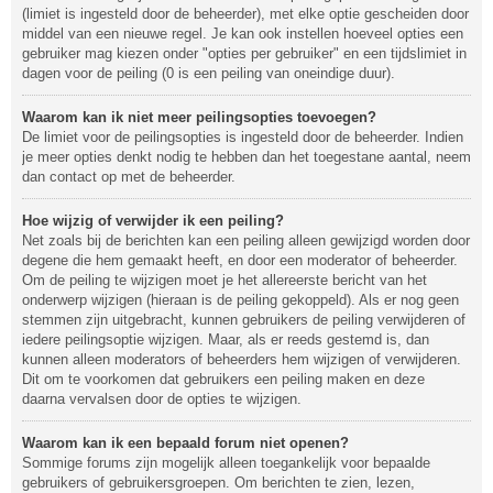
(limiet is ingesteld door de beheerder), met elke optie gescheiden door
middel van een nieuwe regel. Je kan ook instellen hoeveel opties een
gebruiker mag kiezen onder "opties per gebruiker" en een tijdslimiet in
dagen voor de peiling (0 is een peiling van oneindige duur).
Waarom kan ik niet meer peilingsopties toevoegen?
De limiet voor de peilingsopties is ingesteld door de beheerder. Indien
je meer opties denkt nodig te hebben dan het toegestane aantal, neem
dan contact op met de beheerder.
Hoe wijzig of verwijder ik een peiling?
Net zoals bij de berichten kan een peiling alleen gewijzigd worden door
degene die hem gemaakt heeft, en door een moderator of beheerder.
Om de peiling te wijzigen moet je het allereerste bericht van het
onderwerp wijzigen (hieraan is de peiling gekoppeld). Als er nog geen
stemmen zijn uitgebracht, kunnen gebruikers de peiling verwijderen of
iedere peilingsoptie wijzigen. Maar, als er reeds gestemd is, dan
kunnen alleen moderators of beheerders hem wijzigen of verwijderen.
Dit om te voorkomen dat gebruikers een peiling maken en deze
daarna vervalsen door de opties te wijzigen.
Waarom kan ik een bepaald forum niet openen?
Sommige forums zijn mogelijk alleen toegankelijk voor bepaalde
gebruikers of gebruikersgroepen. Om berichten te zien, lezen,