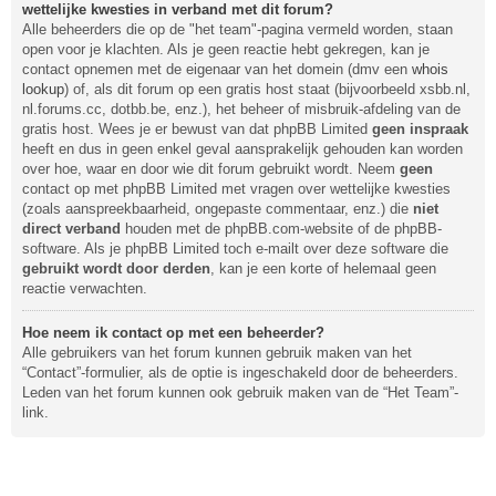
wettelijke kwesties in verband met dit forum?
Alle beheerders die op de "het team"-pagina vermeld worden, staan
open voor je klachten. Als je geen reactie hebt gekregen, kan je
contact opnemen met de eigenaar van het domein (dmv een
whois
lookup
) of, als dit forum op een gratis host staat (bijvoorbeeld xsbb.nl,
nl.forums.cc, dotbb.be, enz.), het beheer of misbruik-afdeling van de
gratis host. Wees je er bewust van dat phpBB Limited
geen inspraak
heeft en dus in geen enkel geval aansprakelijk gehouden kan worden
over hoe, waar en door wie dit forum gebruikt wordt. Neem
geen
contact op met phpBB Limited met vragen over wettelijke kwesties
(zoals aanspreekbaarheid, ongepaste commentaar, enz.) die
niet
direct verband
houden met de phpBB.com-website of de phpBB-
software. Als je phpBB Limited toch e-mailt over deze software die
gebruikt wordt door derden
, kan je een korte of helemaal geen
reactie verwachten.
Hoe neem ik contact op met een beheerder?
Alle gebruikers van het forum kunnen gebruik maken van het
“Contact”-formulier, als de optie is ingeschakeld door de beheerders.
Leden van het forum kunnen ook gebruik maken van de “Het Team”-
link.