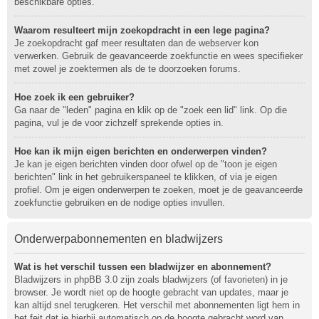
beschikbare opties.
Waarom resulteert mijn zoekopdracht in een lege pagina?
Je zoekopdracht gaf meer resultaten dan de webserver kon
verwerken. Gebruik de geavanceerde zoekfunctie en wees specifieker
met zowel je zoektermen als de te doorzoeken forums.
Hoe zoek ik een gebruiker?
Ga naar de "leden" pagina en klik op de "zoek een lid" link. Op die
pagina, vul je de voor zichzelf sprekende opties in.
Hoe kan ik mijn eigen berichten en onderwerpen vinden?
Je kan je eigen berichten vinden door ofwel op de "toon je eigen
berichten" link in het gebruikerspaneel te klikken, of via je eigen
profiel. Om je eigen onderwerpen te zoeken, moet je de geavanceerde
zoekfunctie gebruiken en de nodige opties invullen.
Onderwerpabonnementen en bladwijzers
Wat is het verschil tussen een bladwijzer en abonnement?
Bladwijzers in phpBB 3.0 zijn zoals bladwijzers (of favorieten) in je
browser. Je wordt niet op de hoogte gebracht van updates, maar je
kan altijd snel terugkeren. Het verschil met abonnementen ligt hem in
het feit dat je hierbij automatisch op de hoogte gebracht word van