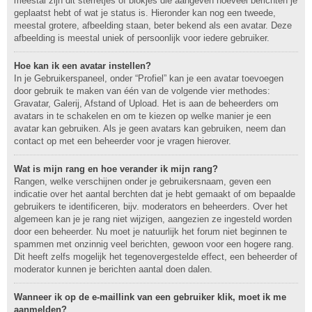
meestal zijn dit sterretjes of blokjes die aangeven hoeveel berichten je
geplaatst hebt of wat je status is. Hieronder kan nog een tweede,
meestal grotere, afbeelding staan, beter bekend als een avatar. Deze
afbeelding is meestal uniek of persoonlijk voor iedere gebruiker.
Hoe kan ik een avatar instellen?
In je Gebruikerspaneel, onder “Profiel” kan je een avatar toevoegen
door gebruik te maken van één van de volgende vier methodes:
Gravatar, Galerij, Afstand of Upload. Het is aan de beheerders om
avatars in te schakelen en om te kiezen op welke manier je een
avatar kan gebruiken. Als je geen avatars kan gebruiken, neem dan
contact op met een beheerder voor je vragen hierover.
Wat is mijn rang en hoe verander ik mijn rang?
Rangen, welke verschijnen onder je gebruikersnaam, geven een
indicatie over het aantal berchten dat je hebt gemaakt of om bepaalde
gebruikers te identificeren, bijv. moderators en beheerders. Over het
algemeen kan je je rang niet wijzigen, aangezien ze ingesteld worden
door een beheerder. Nu moet je natuurlijk het forum niet beginnen te
spammen met onzinnig veel berichten, gewoon voor een hogere rang.
Dit heeft zelfs mogelijk het tegenovergestelde effect, een beheerder of
moderator kunnen je berichten aantal doen dalen.
Wanneer ik op de e-maillink van een gebruiker klik, moet ik me
aanmelden?