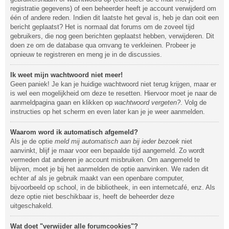
registratie gegevens) of een beheerder heeft je account verwijderd om
één of andere reden. Indien dit laatste het geval is, heb je dan ooit een
bericht geplaatst? Het is normaal dat forums om de zoveel tijd
gebruikers, die nog geen berichten geplaatst hebben, verwijderen. Dit
doen ze om de database qua omvang te verkleinen. Probeer je
opnieuw te registreren en meng je in de discussies.
Ik weet mijn wachtwoord niet meer!
Geen paniek! Je kan je huidige wachtwoord niet terug krijgen, maar er
is wel een mogelijkheid om deze te resetten. Hiervoor moet je naar de
aanmeldpagina gaan en klikken op
wachtwoord vergeten?
. Volg de
instructies op het scherm en even later kan je je weer aanmelden.
Waarom word ik automatisch afgemeld?
Als je de optie
meld mij automatisch aan bij ieder bezoek
niet
aanvinkt, blijf je maar voor een bepaalde tijd aangemeld. Zo wordt
vermeden dat anderen je account misbruiken. Om aangemeld te
blijven, moet je bij het aanmelden de optie aanvinken. We raden dit
echter af als je gebruik maakt van een openbare computer,
bijvoorbeeld op school, in de bibliotheek, in een internetcafé, enz. Als
deze optie niet beschikbaar is, heeft de beheerder deze
uitgeschakeld.
Wat doet "verwijder alle forumcookies"?