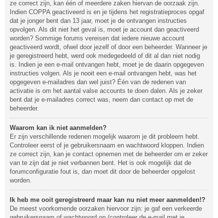
ze correct zijn, kan één of meerdere zaken hiervan de oorzaak zijn.
Indien COPPA geactiveerd is en je tijdens het registratieproces opgaf
dat je jonger bent dan 13 jaar, moet je de ontvangen instructies
opvolgen. Als dit niet het geval is, moet je account dan geactiveerd
worden? Sommige forums vereisen dat iedere nieuwe account
geactiveerd wordt, ofwel door jezelf of door een beheerder. Wanneer je
je geregistreerd hebt, werd ook medegedeeld of dit al dan niet nodig
is. Indien je een e-mail ontvangen hebt, moet je de daarin opgegeven
instructies volgen. Als je nooit een e-mail ontvangen hebt, was het
opgegeven e-mailadres dan wel juist? Één van de redenen van
activatie is om het aantal valse accounts te doen dalen. Als je zeker
bent dat je e-mailadres correct was, neem dan contact op met de
beheerder.
Waarom kan ik niet aanmelden?
Er zijn verschillende redenen mogelijk waarom je dit probleem hebt.
Controleer eerst of je gebruikersnaam en wachtwoord kloppen. Indien
ze correct zijn, kan je contact opnemen met de beheerder om er zeker
van te zijn dat je niet verbannen bent. Het is ook mogelijk dat de
forumconfiguratie fout is, dan moet dit door de beheerder opgelost
worden.
Ik heb me ooit geregistreerd maar kan nu niet meer aanmelden!?
De meest voorkomende oorzaken hiervoor zijn: je gaf een verkeerde
gebruikersnaam of wachtwoord op (controleer de e-mail met je