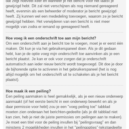
dat zegt hoeveel keer en wanneer je het bericht voor het laatst je
gewijzigd hebt. Dit zal niet verschijnen als nog niemand gereageerd
heeft, evenmin als een beheerder of moderator je bericht gewijzigd
heeft. Zij kunnen wel een mededeling toevoegen, waarom ze je bericht
gewijzigd hebben. Het verwijderen van een bericht is niet meer
mogelijk van zodra er iemand op gereageerd heeft.
Hoe voeg ik een onderschrift toe aan mijn bericht?
Om een onderschrift aan je bericht toe te voegen, moet je er eerst één
maken. Dit kun je via het gebruikerspaneel doen. Als je dit gedaan
hebt, kan je de optie
voeg mijn onderschrift toe
aanvinken als je een
bericht plaatst. Je kan er ook voor zorgen dat je onderschrift
automatisch aan ieder nieuw bericht wordt toegevoegd. Dit doe je door
de bijhorende optie te activeren in het gebruikerspaneel (het is nog
altijd mogelijk om het onderschrift uit te schakelen als je het bericht
plaatst).
Hoe maak ik een peiling?
Een peiling aanmaken is heel gemakkelijk, als je een nieuw onderwerp
aanmaakt (of het eerste bericht in een onderwerp bewerkt en als je
daar permissie voor hebt) zou je een "voeg peiling toe" tabblad
moeten zien onderaan het berichten-gedeelte (als je dit tabblad niet
kan zien, heb je niet de juiste permissies om peilingen aan te maken).
Je moet een titel voor de peiling invullen bij "peilingsvraag" en dan
minstens 2 mogelijkheden invullen in het "peilingopties"-tekstgedeelte