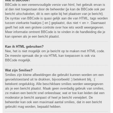
Wat is BBCode?
BBCode is een vereenvoudigde versie van html, het gebruik ervan is
al dan niet toegestaan door de beheerder (je kan de BBCode ook per
bericht uitschakelen, dit is een optie bij het plaatsen van je bericht).
De syntax van BBCode is quasi gelijk aan die van HTML, tags worden
tussen vierkante haakjes [ en ] geplaatst, dus niet < en >. Daarnaast
geeft het ook een grotere controle over hoe iets wordt weergegeven.
Meer informatie omtrent BBCode is te vinden in de handleiding die je
kan openen als je een bericht plaatst.
Kan ik HTML gebruiken?
Nee, het is niet mogelijk om je bericht op te maken met HTML code.
De meeste opmaak die je via HTML kan toepassen is ook via
BBCode mogelijk.
Wat zijn Smilies?
Smilies zijn kleine afbeeldingen die gebruikt kunnen worden om een
gevoelstoestand uit te drukken, bijvoorbeeld :) betekent blij, :(
betekent ongelukkig. Alle beschikbare smilies worden weergegeven
als je een bericht plaatst. Maak geen overdadig gebruik van smilies,
ze maken een bericht snel onleesbaar, wat er toe kan leiden dat een
moderator je bericht aanpast of heel je bericht verwijdert. De
beheerder kan ook een maximaal aantal smilies, dat in een bericht
gebruikt mag worden, bepaald hebben.