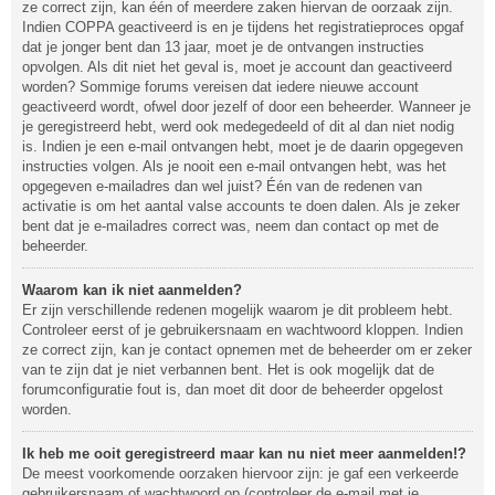
ze correct zijn, kan één of meerdere zaken hiervan de oorzaak zijn.
Indien COPPA geactiveerd is en je tijdens het registratieproces opgaf
dat je jonger bent dan 13 jaar, moet je de ontvangen instructies
opvolgen. Als dit niet het geval is, moet je account dan geactiveerd
worden? Sommige forums vereisen dat iedere nieuwe account
geactiveerd wordt, ofwel door jezelf of door een beheerder. Wanneer je
je geregistreerd hebt, werd ook medegedeeld of dit al dan niet nodig
is. Indien je een e-mail ontvangen hebt, moet je de daarin opgegeven
instructies volgen. Als je nooit een e-mail ontvangen hebt, was het
opgegeven e-mailadres dan wel juist? Één van de redenen van
activatie is om het aantal valse accounts te doen dalen. Als je zeker
bent dat je e-mailadres correct was, neem dan contact op met de
beheerder.
Waarom kan ik niet aanmelden?
Er zijn verschillende redenen mogelijk waarom je dit probleem hebt.
Controleer eerst of je gebruikersnaam en wachtwoord kloppen. Indien
ze correct zijn, kan je contact opnemen met de beheerder om er zeker
van te zijn dat je niet verbannen bent. Het is ook mogelijk dat de
forumconfiguratie fout is, dan moet dit door de beheerder opgelost
worden.
Ik heb me ooit geregistreerd maar kan nu niet meer aanmelden!?
De meest voorkomende oorzaken hiervoor zijn: je gaf een verkeerde
gebruikersnaam of wachtwoord op (controleer de e-mail met je