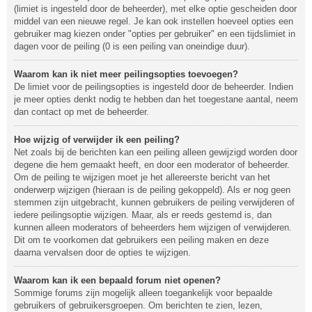
(limiet is ingesteld door de beheerder), met elke optie gescheiden door
middel van een nieuwe regel. Je kan ook instellen hoeveel opties een
gebruiker mag kiezen onder "opties per gebruiker" en een tijdslimiet in
dagen voor de peiling (0 is een peiling van oneindige duur).
Waarom kan ik niet meer peilingsopties toevoegen?
De limiet voor de peilingsopties is ingesteld door de beheerder. Indien
je meer opties denkt nodig te hebben dan het toegestane aantal, neem
dan contact op met de beheerder.
Hoe wijzig of verwijder ik een peiling?
Net zoals bij de berichten kan een peiling alleen gewijzigd worden door
degene die hem gemaakt heeft, en door een moderator of beheerder.
Om de peiling te wijzigen moet je het allereerste bericht van het
onderwerp wijzigen (hieraan is de peiling gekoppeld). Als er nog geen
stemmen zijn uitgebracht, kunnen gebruikers de peiling verwijderen of
iedere peilingsoptie wijzigen. Maar, als er reeds gestemd is, dan
kunnen alleen moderators of beheerders hem wijzigen of verwijderen.
Dit om te voorkomen dat gebruikers een peiling maken en deze
daarna vervalsen door de opties te wijzigen.
Waarom kan ik een bepaald forum niet openen?
Sommige forums zijn mogelijk alleen toegankelijk voor bepaalde
gebruikers of gebruikersgroepen. Om berichten te zien, lezen,