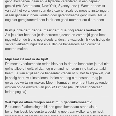
gebruikerspaneel gaan en je tijdzone veranderen in een bepaald
gebied (vb: Amsterdam, New York, Sydney, enz.). Wees er bewust
van dat het veranderen van de tijdzone, zoals de meeste instellingen,
alleen gedaan kunnen worden door geregistreerde gebruikers. Als je
nog niet geregistreerd bent is dit een goed moment om dit te doen.
Ik wijzigde de tijdzone, maar de tijd is nog steeds verkeerd!
Als je zeker bent dat je de correcte tijdzone en zomertijd goed hebt
ingevuld en de tijd is nog steeds anders, is waarschijnlijk de tijd op de
server verkeerd ingesteld en zullen de beheerders een correctie
moeten maken.
Mijn taal zit niet in de lijst!
De meest voorkomende reden hiervoor is dat de beheerder je taal niet
geïnstalleerd heeft, of dat nog niemand het forum in je taal vertaald
heeft. Je kan altijd aan de beheerder vragen of hij het talenpakket, dat
je nodig hebt, wilt installeren. Indien het nog niet bestaat, mag je
gerust de vertaling maken. Meer informatie hieromtrent kan gevonden
worden op de website van phpBB Limited (de link staat onderaan
iedere pagina).
Wat zijn de afbeeldingen naast mijn gebruikersnaam?
Er kunnen 2 afbeeldingen bij een gebruikersnaam staan als je
berichten leest. De eerste afbeelding geeft aan welke rang je hebt,