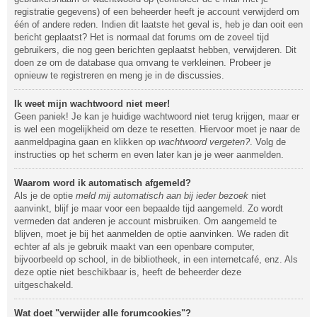
registratie gegevens) of een beheerder heeft je account verwijderd om
één of andere reden. Indien dit laatste het geval is, heb je dan ooit een
bericht geplaatst? Het is normaal dat forums om de zoveel tijd
gebruikers, die nog geen berichten geplaatst hebben, verwijderen. Dit
doen ze om de database qua omvang te verkleinen. Probeer je
opnieuw te registreren en meng je in de discussies.
Ik weet mijn wachtwoord niet meer!
Geen paniek! Je kan je huidige wachtwoord niet terug krijgen, maar er
is wel een mogelijkheid om deze te resetten. Hiervoor moet je naar de
aanmeldpagina gaan en klikken op
wachtwoord vergeten?
. Volg de
instructies op het scherm en even later kan je je weer aanmelden.
Waarom word ik automatisch afgemeld?
Als je de optie
meld mij automatisch aan bij ieder bezoek
niet
aanvinkt, blijf je maar voor een bepaalde tijd aangemeld. Zo wordt
vermeden dat anderen je account misbruiken. Om aangemeld te
blijven, moet je bij het aanmelden de optie aanvinken. We raden dit
echter af als je gebruik maakt van een openbare computer,
bijvoorbeeld op school, in de bibliotheek, in een internetcafé, enz. Als
deze optie niet beschikbaar is, heeft de beheerder deze
uitgeschakeld.
Wat doet "verwijder alle forumcookies"?