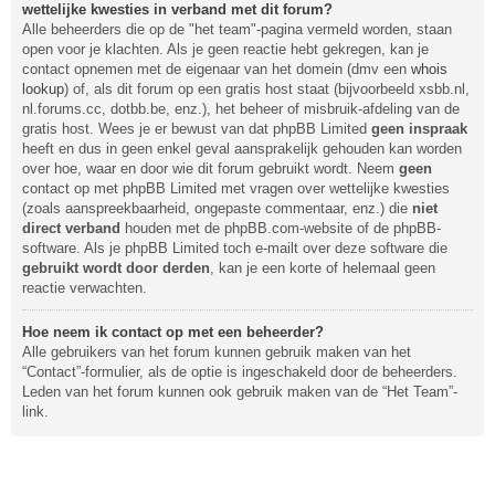
wettelijke kwesties in verband met dit forum?
Alle beheerders die op de "het team"-pagina vermeld worden, staan
open voor je klachten. Als je geen reactie hebt gekregen, kan je
contact opnemen met de eigenaar van het domein (dmv een
whois
lookup
) of, als dit forum op een gratis host staat (bijvoorbeeld xsbb.nl,
nl.forums.cc, dotbb.be, enz.), het beheer of misbruik-afdeling van de
gratis host. Wees je er bewust van dat phpBB Limited
geen inspraak
heeft en dus in geen enkel geval aansprakelijk gehouden kan worden
over hoe, waar en door wie dit forum gebruikt wordt. Neem
geen
contact op met phpBB Limited met vragen over wettelijke kwesties
(zoals aanspreekbaarheid, ongepaste commentaar, enz.) die
niet
direct verband
houden met de phpBB.com-website of de phpBB-
software. Als je phpBB Limited toch e-mailt over deze software die
gebruikt wordt door derden
, kan je een korte of helemaal geen
reactie verwachten.
Hoe neem ik contact op met een beheerder?
Alle gebruikers van het forum kunnen gebruik maken van het
“Contact”-formulier, als de optie is ingeschakeld door de beheerders.
Leden van het forum kunnen ook gebruik maken van de “Het Team”-
link.