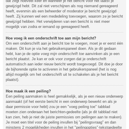
dat zegt hoeveel keer en wanneer je het bericht voor het laatst je
gewijzigd hebt. Dit zal niet verschijnen als nog niemand gereageerd
heeft, evenmin als een beheerder of moderator je bericht gewijzigd
heeft. Zij kunnen wel een mededeling toevoegen, waarom ze je bericht
gewijzigd hebben. Het verwijderen van een bericht is niet meer
mogelijk van zodra er iemand op gereageerd heeft.
Hoe voeg ik een onderschrift toe aan mijn bericht?
Om een onderschrift aan je bericht toe te voegen, moet je er eerst één
maken. Dit kun je via het gebruikerspaneel doen. Als je dit gedaan
hebt, kan je de optie
voeg mijn onderschrift toe
aanvinken als je een
bericht plaatst. Je kan er ook voor zorgen dat je onderschrift
automatisch aan ieder nieuw bericht wordt toegevoegd. Dit doe je door
de bijhorende optie te activeren in het gebruikerspaneel (het is nog
altijd mogelijk om het onderschrift uit te schakelen als je het bericht
plaatst).
Hoe maak ik een peiling?
Een peiling aanmaken is heel gemakkelijk, als je een nieuw onderwerp
aanmaakt (of het eerste bericht in een onderwerp bewerkt en als je
daar permissie voor hebt) zou je een "voeg peiling toe" tabblad
moeten zien onderaan het berichten-gedeelte (als je dit tabblad niet
kan zien, heb je niet de juiste permissies om peilingen aan te maken).
Je moet een titel voor de peiling invullen bij "peilingsvraag" en dan
minstens 2 mogelijkheden invullen in het "peilingopties"-tekstgedeelte