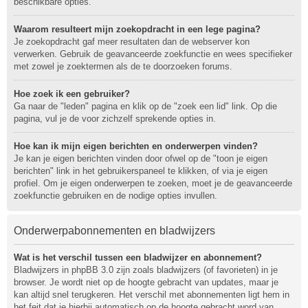
beschikbare opties.
Waarom resulteert mijn zoekopdracht in een lege pagina?
Je zoekopdracht gaf meer resultaten dan de webserver kon
verwerken. Gebruik de geavanceerde zoekfunctie en wees specifieker
met zowel je zoektermen als de te doorzoeken forums.
Hoe zoek ik een gebruiker?
Ga naar de "leden" pagina en klik op de "zoek een lid" link. Op die
pagina, vul je de voor zichzelf sprekende opties in.
Hoe kan ik mijn eigen berichten en onderwerpen vinden?
Je kan je eigen berichten vinden door ofwel op de "toon je eigen
berichten" link in het gebruikerspaneel te klikken, of via je eigen
profiel. Om je eigen onderwerpen te zoeken, moet je de geavanceerde
zoekfunctie gebruiken en de nodige opties invullen.
Onderwerpabonnementen en bladwijzers
Wat is het verschil tussen een bladwijzer en abonnement?
Bladwijzers in phpBB 3.0 zijn zoals bladwijzers (of favorieten) in je
browser. Je wordt niet op de hoogte gebracht van updates, maar je
kan altijd snel terugkeren. Het verschil met abonnementen ligt hem in
het feit dat je hierbij automatisch op de hoogte gebracht word van