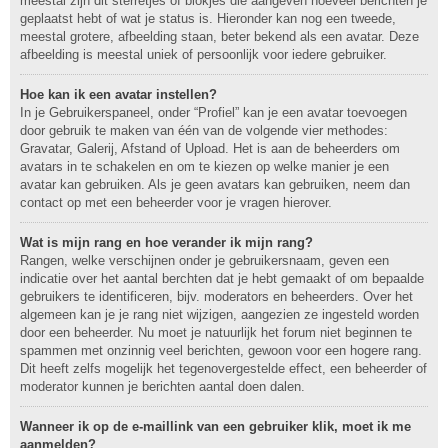
meestal zijn dit sterretjes of blokjes die aangeven hoeveel berichten je
geplaatst hebt of wat je status is. Hieronder kan nog een tweede,
meestal grotere, afbeelding staan, beter bekend als een avatar. Deze
afbeelding is meestal uniek of persoonlijk voor iedere gebruiker.
Hoe kan ik een avatar instellen?
In je Gebruikerspaneel, onder “Profiel” kan je een avatar toevoegen
door gebruik te maken van één van de volgende vier methodes:
Gravatar, Galerij, Afstand of Upload. Het is aan de beheerders om
avatars in te schakelen en om te kiezen op welke manier je een
avatar kan gebruiken. Als je geen avatars kan gebruiken, neem dan
contact op met een beheerder voor je vragen hierover.
Wat is mijn rang en hoe verander ik mijn rang?
Rangen, welke verschijnen onder je gebruikersnaam, geven een
indicatie over het aantal berchten dat je hebt gemaakt of om bepaalde
gebruikers te identificeren, bijv. moderators en beheerders. Over het
algemeen kan je je rang niet wijzigen, aangezien ze ingesteld worden
door een beheerder. Nu moet je natuurlijk het forum niet beginnen te
spammen met onzinnig veel berichten, gewoon voor een hogere rang.
Dit heeft zelfs mogelijk het tegenovergestelde effect, een beheerder of
moderator kunnen je berichten aantal doen dalen.
Wanneer ik op de e-maillink van een gebruiker klik, moet ik me
aanmelden?