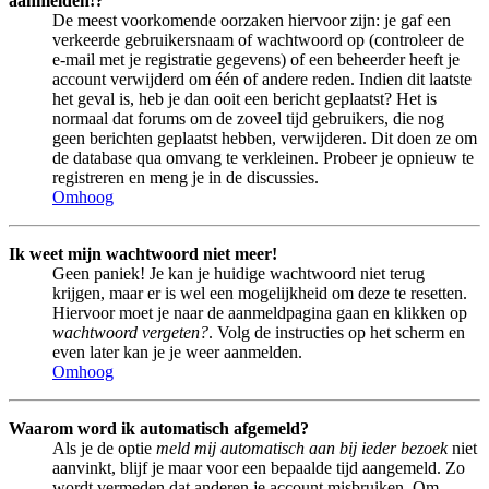
aanmelden!?
De meest voorkomende oorzaken hiervoor zijn: je gaf een
verkeerde gebruikersnaam of wachtwoord op (controleer de
e-mail met je registratie gegevens) of een beheerder heeft je
account verwijderd om één of andere reden. Indien dit laatste
het geval is, heb je dan ooit een bericht geplaatst? Het is
normaal dat forums om de zoveel tijd gebruikers, die nog
geen berichten geplaatst hebben, verwijderen. Dit doen ze om
de database qua omvang te verkleinen. Probeer je opnieuw te
registreren en meng je in de discussies.
Omhoog
Ik weet mijn wachtwoord niet meer!
Geen paniek! Je kan je huidige wachtwoord niet terug
krijgen, maar er is wel een mogelijkheid om deze te resetten.
Hiervoor moet je naar de aanmeldpagina gaan en klikken op
wachtwoord vergeten?
. Volg de instructies op het scherm en
even later kan je je weer aanmelden.
Omhoog
Waarom word ik automatisch afgemeld?
Als je de optie
meld mij automatisch aan bij ieder bezoek
niet
aanvinkt, blijf je maar voor een bepaalde tijd aangemeld. Zo
wordt vermeden dat anderen je account misbruiken. Om