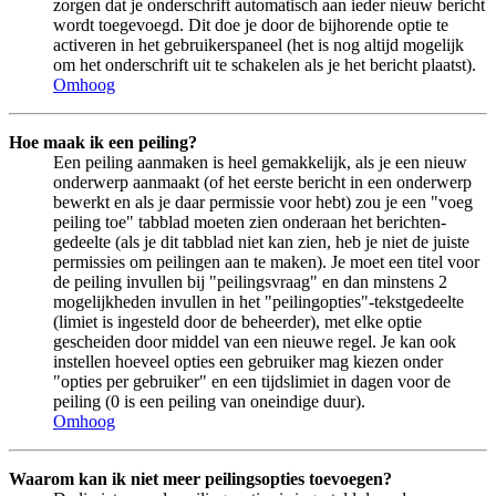
zorgen dat je onderschrift automatisch aan ieder nieuw bericht
wordt toegevoegd. Dit doe je door de bijhorende optie te
activeren in het gebruikerspaneel (het is nog altijd mogelijk
om het onderschrift uit te schakelen als je het bericht plaatst).
Omhoog
Hoe maak ik een peiling?
Een peiling aanmaken is heel gemakkelijk, als je een nieuw
onderwerp aanmaakt (of het eerste bericht in een onderwerp
bewerkt en als je daar permissie voor hebt) zou je een "voeg
peiling toe" tabblad moeten zien onderaan het berichten-
gedeelte (als je dit tabblad niet kan zien, heb je niet de juiste
permissies om peilingen aan te maken). Je moet een titel voor
de peiling invullen bij "peilingsvraag" en dan minstens 2
mogelijkheden invullen in het "peilingopties"-tekstgedeelte
(limiet is ingesteld door de beheerder), met elke optie
gescheiden door middel van een nieuwe regel. Je kan ook
instellen hoeveel opties een gebruiker mag kiezen onder
"opties per gebruiker" en een tijdslimiet in dagen voor de
peiling (0 is een peiling van oneindige duur).
Omhoog
Waarom kan ik niet meer peilingsopties toevoegen?