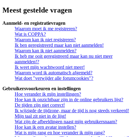
Meest gestelde vragen
Aanmeld- en registratievragen
Waarom moet ik me registreren?
Wat is COPPA?
Waarom kan ik niet registreren?
Ik ben geregistreerd maar kan niet aanmelden!
Waarom kan ik niet aanmelden?
Ik heb me ooit geregistreerd maar kan nu niet meer
aanmelden!?
Ik weet mijn wachtwoord niet meer!
Waarom word ik automatisch afgemeld?
Wat doet "verwijder alle forumcookies"?
Gebruikersvoorkeuren en instellingen
Hoe verander ik mijn instellingen?
Hoe kan ik onzichtbaar zijn in de online gebruikers lijst?
De tijden zijn niet correct!
Ik wijzigde de tijdzone, maar de tijd is nog steeds verkeerd!
Mijn taal zit niet in de lijst!
Wat zijn de afbeeldingen naast mijn gebruikersnaam?
Hoe kan ik een avatar instellen?
Wat is mijn rang en hoe verander ik mijn rang?