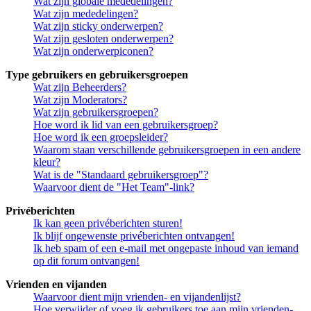
Wat zijn globale mededelingen?
Wat zijn mededelingen?
Wat zijn sticky onderwerpen?
Wat zijn gesloten onderwerpen?
Wat zijn onderwerpiconen?
Type gebruikers en gebruikersgroepen
Wat zijn Beheerders?
Wat zijn Moderators?
Wat zijn gebruikersgroepen?
Hoe word ik lid van een gebruikersgroep?
Hoe word ik een groepsleider?
Waarom staan verschillende gebruikersgroepen in een andere
kleur?
Wat is de "Standaard gebruikersgroep"?
Waarvoor dient de "Het Team"-link?
Privéberichten
Ik kan geen privéberichten sturen!
Ik blijf ongewenste privéberichten ontvangen!
Ik heb spam of een e-mail met ongepaste inhoud van iemand
op dit forum ontvangen!
Vrienden en vijanden
Waarvoor dient mijn vrienden- en vijandenlijst?
Hoe verwijder of voeg ik gebruikers toe aan mijn vrienden-