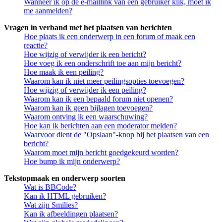
Wanneer ik op de e-maillink van een gebruiker klik, moet ik
me aanmelden?
Vragen in verband met het plaatsen van berichten
Hoe plaats ik een onderwerp in een forum of maak een
reactie?
Hoe wijzig of verwijder ik een bericht?
Hoe voeg ik een onderschrift toe aan mijn bericht?
Hoe maak ik een peiling?
Waarom kan ik niet meer peilingsopties toevoegen?
Hoe wijzig of verwijder ik een peiling?
Waarom kan ik een bepaald forum niet openen?
Waarom kan ik geen bijlagen toevoegen?
Waarom ontving ik een waarschuwing?
Hoe kan ik berichten aan een moderator melden?
Waarvoor dient de "Opslaan"-knop bij het plaatsen van een
bericht?
Waarom moet mijn bericht goedgekeurd worden?
Hoe bump ik mijn onderwerp?
Tekstopmaak en onderwerp soorten
Wat is BBCode?
Kan ik HTML gebruiken?
Wat zijn Smilies?
Kan ik afbeeldingen plaatsen?