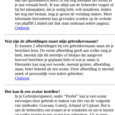
taal niet geïnstalleerd heeft, of dat nog niemand het forum in
je taal vertaald heeft. Je kan altijd aan de beheerder vragen of
hij het talenpakket, dat je nodig hebt, wilt installeren. Indien
het nog niet bestaat, mag je gerust de vertaling maken. Meer
informatie hieromtrent kan gevonden worden op de website
van phpBB Limited (de link staat onderaan iedere pagina).
Omhoog
Wat zijn de afbeeldingen naast mijn gebruikersnaam?
Er kunnen 2 afbeeldingen bij een gebruikersnaam staan als je
berichten leest. De eerste afbeelding geeft aan welke rang je
hebt, meestal zijn dit sterretjes of blokjes die aangeven
hoeveel berichten je geplaatst hebt of wat je status is.
Hieronder kan nog een tweede, meestal grotere, afbeelding
staan, beter bekend als een avatar. Deze afbeelding is meestal
uniek of persoonlijk voor iedere gebruiker.
Omhoog
Hoe kan ik een avatar instellen?
In je Gebruikerspaneel, onder “Profiel” kan je een avatar
toevoegen door gebruik te maken van één van de volgende
vier methodes: Gravatar, Galerij, Afstand of Upload. Het is
aan de beheerders om avatars in te schakelen en om te kiezen
op welke manier je een avatar kan gebruiken. Als je geen