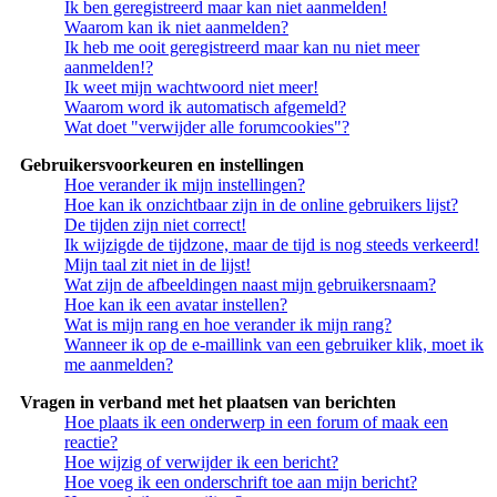
Ik ben geregistreerd maar kan niet aanmelden!
Waarom kan ik niet aanmelden?
Ik heb me ooit geregistreerd maar kan nu niet meer
aanmelden!?
Ik weet mijn wachtwoord niet meer!
Waarom word ik automatisch afgemeld?
Wat doet "verwijder alle forumcookies"?
Gebruikersvoorkeuren en instellingen
Hoe verander ik mijn instellingen?
Hoe kan ik onzichtbaar zijn in de online gebruikers lijst?
De tijden zijn niet correct!
Ik wijzigde de tijdzone, maar de tijd is nog steeds verkeerd!
Mijn taal zit niet in de lijst!
Wat zijn de afbeeldingen naast mijn gebruikersnaam?
Hoe kan ik een avatar instellen?
Wat is mijn rang en hoe verander ik mijn rang?
Wanneer ik op de e-maillink van een gebruiker klik, moet ik
me aanmelden?
Vragen in verband met het plaatsen van berichten
Hoe plaats ik een onderwerp in een forum of maak een
reactie?
Hoe wijzig of verwijder ik een bericht?
Hoe voeg ik een onderschrift toe aan mijn bericht?