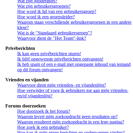
Wat zijn Moderators?
Wat zijn gebruikersgroepen?
Hoe word ik lid van een gebruikersgroep?
Hoe word ik een groepsleider?
Waarom staan verschillende gebruikersgroepen in een andere
kleur?
Wat is de "Standaard gebruikersgroep"?
Waarvoor dient de "Het Team"-link?
Privéberichten
Ik kan geen privéberichten sturen!
Ik blijf ongewenste privéberichten ontvangen!
Ik heb spam of een e-mail met ongepaste inhoud van iemand
op dit forum ontvangen!
Vrienden en vijanden
Waarvoor dient mijn vrienden- en vijandenlijst?
Hoe verwijder of voeg ik gebruikers toe aan mijn vrienden-
en/of vijandenlijst?
Forums doorzoeken
Hoe doorzoek ik het forum?
Waarom levert mijn zoekopdracht geen resultaten op?
Waarom resulteert mijn zoekopdracht in een lege pagina?
Hoe zoek ik een gebruiker?
Hoe kan ik mijn eigen berichten en onderwerpen vinden?