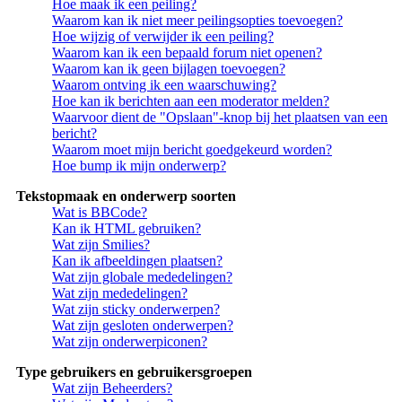
Hoe maak ik een peiling?
Waarom kan ik niet meer peilingsopties toevoegen?
Hoe wijzig of verwijder ik een peiling?
Waarom kan ik een bepaald forum niet openen?
Waarom kan ik geen bijlagen toevoegen?
Waarom ontving ik een waarschuwing?
Hoe kan ik berichten aan een moderator melden?
Waarvoor dient de "Opslaan"-knop bij het plaatsen van een
bericht?
Waarom moet mijn bericht goedgekeurd worden?
Hoe bump ik mijn onderwerp?
Tekstopmaak en onderwerp soorten
Wat is BBCode?
Kan ik HTML gebruiken?
Wat zijn Smilies?
Kan ik afbeeldingen plaatsen?
Wat zijn globale mededelingen?
Wat zijn mededelingen?
Wat zijn sticky onderwerpen?
Wat zijn gesloten onderwerpen?
Wat zijn onderwerpiconen?
Type gebruikers en gebruikersgroepen
Wat zijn Beheerders?