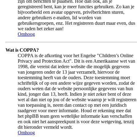
zijn om berichten te plaatsen. Hoe dan ook, als je
geregistreerd bent, kan je meer functies gebruiken. Zo kan je
bijvoorbeeld een avatar opgeven, privéberichten sturen,
andere gebruikers e-mailen, lid worden van
gebruikersgroepen, enz. Het registreren duurt maar even, dus
we raden het zeker aan!
Omhoog
Wat is COPPA?
COPPA is de afkorting voor het Engelse "Children’s Online
Privacy and Protection Act". Dit is een Amerikaanse wet van
1998, die vereist dat iedere website die mogelijk gegevens
van jongeren onder de 13 jaar verzamelt, hiervoor de
toestemming heeft van de ouders. Deze toestemming moet
schriftelijk of op een andere wijze gegeven worden, zodat de
ouders weten dat de website persoonlijke gegevens van hun
kind, jonger dan 13, heeft. Indien je niet zeker bent of deze
wet al dan niet op jou of de website waarop je wilt registreren
van toepassing is, neem dan contact op met een juridisch
raadgever voor meer informatie. Houd er rekening mee dat
het phpBB team geen wettelijke informatie kan verschaffen
en ook niet het aanspreekpunt is voor deze wetgeving, tenzij
dit hieronder vermeld wordt.
Omhoog