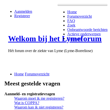
Aanmelden
Home
Registreer
Forumoverzicht
FAQ
Zoek
Onbeantwoorde berichten
Actieve onderwerpen
Welkom bij het Lymeforum
Het team
Hét forum over de ziekte van Lyme (Lyme-Borreliose)
Home
Forumoverzicht
Meest gestelde vragen
Aanmeld- en registratievragen
Waarom moet ik me registreren?
Wat is COPPA?
Waarom kan ik niet registreren?