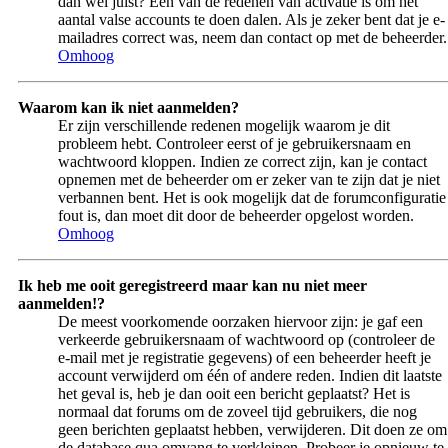
dan wel juist? Één van de redenen van activatie is om het
aantal valse accounts te doen dalen. Als je zeker bent dat je e-
mailadres correct was, neem dan contact op met de beheerder.
Omhoog
Waarom kan ik niet aanmelden?
Er zijn verschillende redenen mogelijk waarom je dit
probleem hebt. Controleer eerst of je gebruikersnaam en
wachtwoord kloppen. Indien ze correct zijn, kan je contact
opnemen met de beheerder om er zeker van te zijn dat je niet
verbannen bent. Het is ook mogelijk dat de forumconfiguratie
fout is, dan moet dit door de beheerder opgelost worden.
Omhoog
Ik heb me ooit geregistreerd maar kan nu niet meer
aanmelden!?
De meest voorkomende oorzaken hiervoor zijn: je gaf een
verkeerde gebruikersnaam of wachtwoord op (controleer de
e-mail met je registratie gegevens) of een beheerder heeft je
account verwijderd om één of andere reden. Indien dit laatste
het geval is, heb je dan ooit een bericht geplaatst? Het is
normaal dat forums om de zoveel tijd gebruikers, die nog
geen berichten geplaatst hebben, verwijderen. Dit doen ze om
de database qua omvang te verkleinen. Probeer je opnieuw te