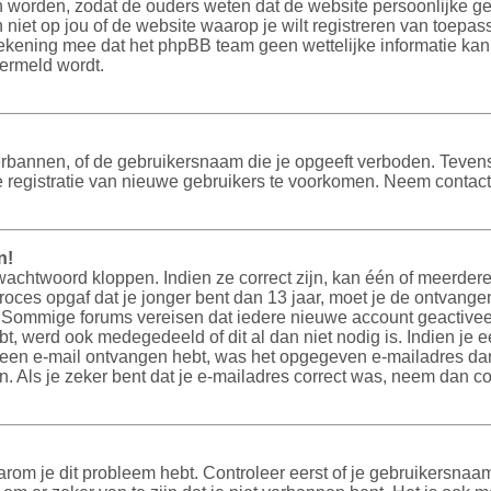
en worden, zodat de ouders weten dat de website persoonlijke ge
n niet op jou of de website waarop je wilt registreren van toepa
ekening mee dat het phpBB team geen wettelijke informatie kan 
vermeld wordt.
erbannen, of de gebruikersnaam die je opgeeft verboden. Tevens 
e registratie van nieuwe gebruikers te voorkomen. Neem contact
n!
wachtwoord kloppen. Indien ze correct zijn, kan één of meerde
proces opgaf dat je jonger bent dan 13 jaar, moet je de ontvangen 
Sommige forums vereisen dat iedere nieuwe account geactiveerd
t, werd ook medegedeeld of dit al dan niet nodig is. Indien je 
t een e-mail ontvangen hebt, was het opgegeven e-mailadres dan
n. Als je zeker bent dat je e-mailadres correct was, neem dan c
rom je dit probleem hebt. Controleer eerst of je gebruikersnaa