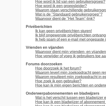
Hoe word ik lid van een gebruikersgroep?
Hoe word ik een groepsleider?
Waarom staan verschillende gebruikersgr
Wat is de "Standaard gebruikersgroep"?
Waarvoor dient de "Het Team"-link?
Privéberichten
Ik kan geen privéberichten sturen!
Ik blijf ongewenste privéberichten ontvang
Ik heb spam of een e-mail met ongepaste 
Vrienden en vijanden
Waarvoor dient mijn vrienden- en vijandenl
Hoe verwijder of voeg ik gebruikers toe aan
Forums doorzoeken
Hoe doorzoek ik het forum?
Waarom levert mijn zoekopdracht geen res
Waarom resulteert mijn zoekopdracht in e
Hoe zoek ik een gebruiker?
Hoe kan ik mijn eigen berichten en onde
Onderwerpabonnementen en bladwijzers
Wat is het verschil tussen een bladwijze
Hoe kan ik een bladwijzer of abonnement 