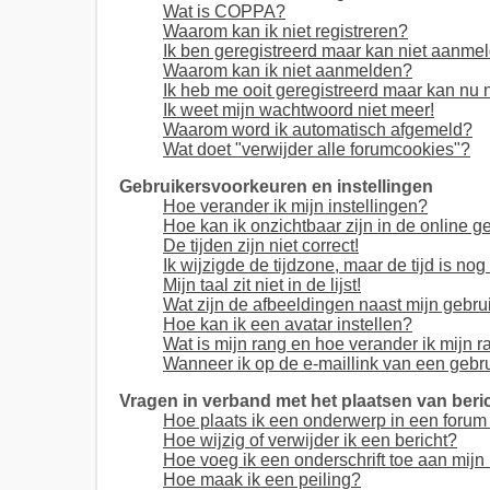
Wat is COPPA?
Waarom kan ik niet registreren?
Ik ben geregistreerd maar kan niet aanme
Waarom kan ik niet aanmelden?
Ik heb me ooit geregistreerd maar kan nu
Ik weet mijn wachtwoord niet meer!
Waarom word ik automatisch afgemeld?
Wat doet "verwijder alle forumcookies"?
Gebruikersvoorkeuren en instellingen
Hoe verander ik mijn instellingen?
Hoe kan ik onzichtbaar zijn in de online ge
De tijden zijn niet correct!
Ik wijzigde de tijdzone, maar de tijd is no
Mijn taal zit niet in de lijst!
Wat zijn de afbeeldingen naast mijn gebr
Hoe kan ik een avatar instellen?
Wat is mijn rang en hoe verander ik mijn 
Wanneer ik op de e-maillink van een gebr
Vragen in verband met het plaatsen van beri
Hoe plaats ik een onderwerp in een forum
Hoe wijzig of verwijder ik een bericht?
Hoe voeg ik een onderschrift toe aan mijn 
Hoe maak ik een peiling?