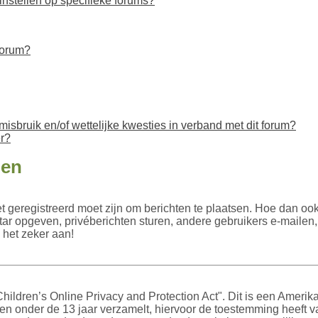
nstellen op specifieke forums?
forum?
isbruik en/of wettelijke kwesties in verband met dit forum?
r?
gen
et geregistreerd moet zijn om berichten te plaatsen. Hoe dan ook,
tar opgeven, privéberichten sturen, andere gebruikers e-mailen
 het zeker aan!
ildren’s Online Privacy and Protection Act". Dit is een Amerik
en onder de 13 jaar verzamelt, hiervoor de toestemming heeft