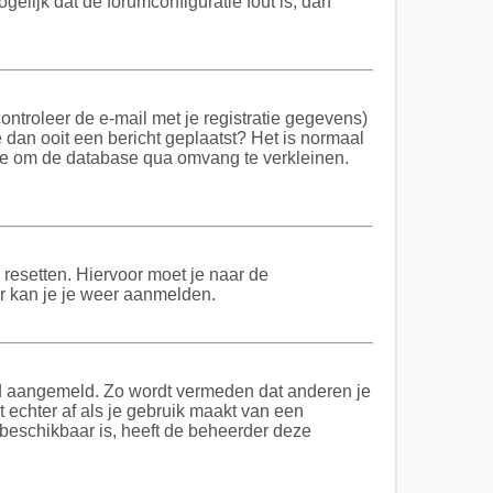
elijk dat de forumconfiguratie fout is, dan
troleer de e-mail met je registratie gegevens)
e dan ooit een bericht geplaatst? Het is normaal
 ze om de database qua omvang te verkleinen.
 resetten. Hiervoor moet je naar de
er kan je je weer aanmelden.
tijd aangemeld. Zo wordt vermeden dat anderen je
 echter af als je gebruik maakt van een
t beschikbaar is, heeft de beheerder deze