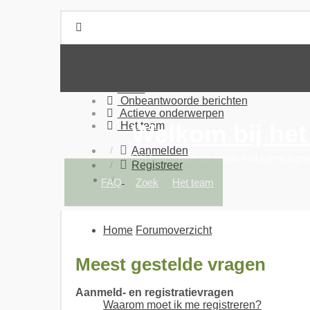
Home
Forumoverzicht
FAQ
Zoek
Onbeantwoorde berichten
Actieve onderwerpen
Het team
Welkom bij he
Aanmelden
Hét forum over de ziekte van Lyme (Lym
Registreer
FAQ
Zoek
Het team
Home
Forumoverzicht
Meest gestelde vragen
Aanmeld- en registratievragen
Waarom moet ik me registreren?