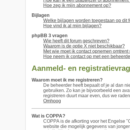
Hoe kan ik een bladwijzer of abonnement i
Hoe zeg ik mijn abonnement op?
Bijlagen
Welke bijlagen worden toegestaan op dit 
Hoe vind ik al mijn bijlagen?
phpBB 3 vragen
Wie heeft dit forum geschreven?
Waarom is de optie X niet beschikbaar?
Met wie moet ik contact opnemen omtrent m
Hoe neem ik contact op met een beheerde
Aanmeld- en registratievra
Waarom moet ik me registreren?
De beheerder heeft bepaalt of je al dan ni
gebruiken. Zo kan je bijvoorbeeld een ava
registreren duurt maar even, dus we raden
Omhoog
Wat is COPPA?
COPPA is de afkorting voor het Engelse "Ch
website die mogelijk gegevens van jonger