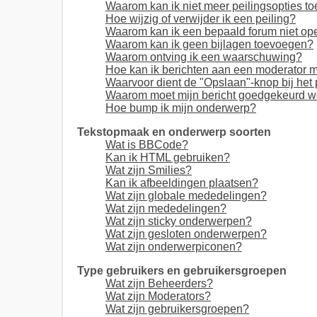
Waarom kan ik niet meer peilingsopties t
Hoe wijzig of verwijder ik een peiling?
Waarom kan ik een bepaald forum niet o
Waarom kan ik geen bijlagen toevoegen?
Waarom ontving ik een waarschuwing?
Hoe kan ik berichten aan een moderator 
Waarvoor dient de "Opslaan"-knop bij het 
Waarom moet mijn bericht goedgekeurd 
Hoe bump ik mijn onderwerp?
Tekstopmaak en onderwerp soorten
Wat is BBCode?
Kan ik HTML gebruiken?
Wat zijn Smilies?
Kan ik afbeeldingen plaatsen?
Wat zijn globale mededelingen?
Wat zijn mededelingen?
Wat zijn sticky onderwerpen?
Wat zijn gesloten onderwerpen?
Wat zijn onderwerpiconen?
Type gebruikers en gebruikersgroepen
Wat zijn Beheerders?
Wat zijn Moderators?
Wat zijn gebruikersgroepen?