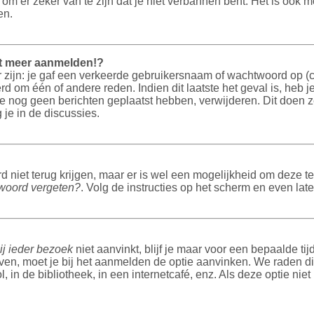
 er zeker van te zijn dat je niet verbannen bent. Het is ook mog
en.
et meer aanmelden!?
ijn: je gaf een verkeerde gebruikersnaam of wachtwoord op (con
rd om één of andere reden. Indien dit laatste het geval is, heb j
die nog geen berichten geplaatst hebben, verwijderen. Dit doen
je in de discussies.
 niet terug krijgen, maar er is wel een mogelijkheid om deze te
woord vergeten?
. Volg de instructies op het scherm en even lat
ij ieder bezoek
niet aanvinkt, blijf je maar voor een bepaalde 
en, moet je bij het aanmelden de optie aanvinken. We raden dit
 in de bibliotheek, in een internetcafé, enz. Als deze optie nie