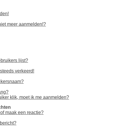
lden!
 niet meer aanmelden!?
bruikers lijst?
g steeds verkeerd!
uikersnaam?
rang?
uiker klik, moet ik me aanmelden?
chten
 of maak een reactie?
bericht?