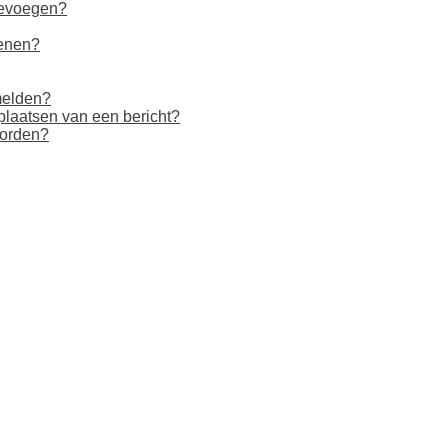
oevoegen?
penen?
melden?
plaatsen van een bericht?
worden?