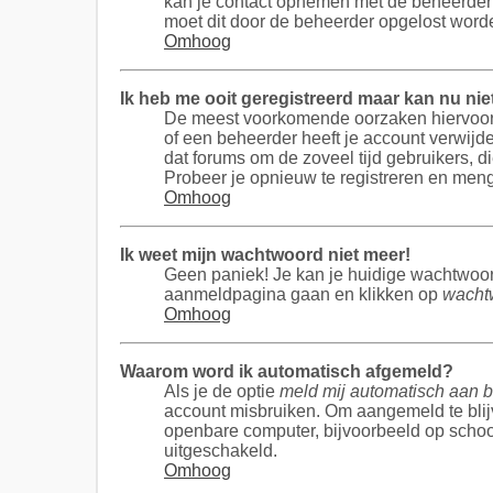
kan je contact opnemen met de beheerder om
moet dit door de beheerder opgelost word
Omhoog
Ik heb me ooit geregistreerd maar kan nu ni
De meest voorkomende oorzaken hiervoor z
of een beheerder heeft je account verwijde
dat forums om de zoveel tijd gebruikers, 
Probeer je opnieuw te registreren en meng 
Omhoog
Ik weet mijn wachtwoord niet meer!
Geen paniek! Je kan je huidige wachtwoord
aanmeldpagina gaan en klikken op
wacht
Omhoog
Waarom word ik automatisch afgemeld?
Als je de optie
meld mij automatisch aan b
account misbruiken. Om aangemeld te blijv
openbare computer, bijvoorbeeld op school,
uitgeschakeld.
Omhoog