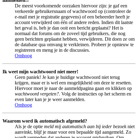
aanmelden!?
De meest voorkomende oorzaken hiervoor zijn: je gaf een
verkeerde gebruikersnaam of wachtwoord op (controleer de
e-mail met je registratie gegevens) of een beheerder heeft je
account verwijderd om één of andere reden. Indien dit laatste
het geval is, heb je dan ooit een bericht geplaatst? Het is
normaal dat forums om de zoveel tijd gebruikers, die nog
geen berichten geplaatst hebben, verwijderen. Dit doen ze om
de database qua omvang te verkleinen. Probeer je opnieuw te
registreren en meng je in de discussies.
Omhoog
Ik weet mijn wachtwoord niet meer!
Geen paniek! Je kan je huidige wachtwoord niet terug
krijgen, maar er is wel een mogelijkheid om deze te resetten.
Hiervoor moet je naar de aanmeldpagina gaan en klikken op
wachtwoord vergeten?
. Volg de instructies op het scherm en
even later kan je je weer aanmelden.
Omhoog
Waarom word ik automatisch afgemeld?
Als je de optie
meld mij automatisch aan bij ieder bezoek
niet
aanvinkt, blijf je maar voor een bepaalde tijd aangemeld. Zo
wordt vermeden dat anderen je account misbruiken. Om