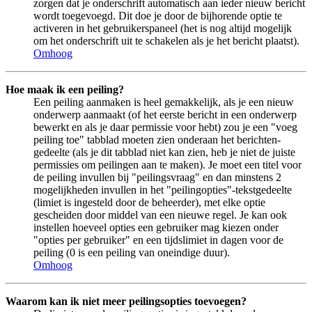
zorgen dat je onderschrift automatisch aan ieder nieuw bericht
wordt toegevoegd. Dit doe je door de bijhorende optie te
activeren in het gebruikerspaneel (het is nog altijd mogelijk
om het onderschrift uit te schakelen als je het bericht plaatst).
Omhoog
Hoe maak ik een peiling?
Een peiling aanmaken is heel gemakkelijk, als je een nieuw
onderwerp aanmaakt (of het eerste bericht in een onderwerp
bewerkt en als je daar permissie voor hebt) zou je een "voeg
peiling toe" tabblad moeten zien onderaan het berichten-
gedeelte (als je dit tabblad niet kan zien, heb je niet de juiste
permissies om peilingen aan te maken). Je moet een titel voor
de peiling invullen bij "peilingsvraag" en dan minstens 2
mogelijkheden invullen in het "peilingopties"-tekstgedeelte
(limiet is ingesteld door de beheerder), met elke optie
gescheiden door middel van een nieuwe regel. Je kan ook
instellen hoeveel opties een gebruiker mag kiezen onder
"opties per gebruiker" en een tijdslimiet in dagen voor de
peiling (0 is een peiling van oneindige duur).
Omhoog
Waarom kan ik niet meer peilingsopties toevoegen?