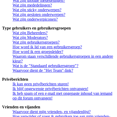
Wat zijn globale mededelingen?
Wat zijn mededelingen?
Wat zijn sticky onderwerpen?
Wat zijn gesloten onderwerpen?
Wat zijn onderwerpiconen?
Type gebruikers en gebruikersgroepen
Wat zijn Beheerders?
Wat zijn Moderators?
Wat zijn gebruikersgroepen?
Hoe word ik lid van een gebruikersgroep?
Hoe word ik een groepsleider?
Waarom staan verschillende gebruikersgroepen in een andere
kleur?
Wat is de "Standaard gebruikersgroep"?
Waarvoor dient de "Het Team"-link?
Privéberichten
Ik kan geen privéberichten sturen!
Ik blijf ongewenste privéberichten ontvangen!
Ik heb spam of een e-mail met ongepaste inhoud van iemand
op dit forum ontvangen!
Vrienden en vijanden
Waarvoor dient mijn vrienden- en vijandenlijst?
Hoe verwijder of voeg ik gebruikers toe aan mijn vrienden-