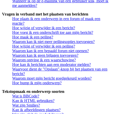
Wanneer ik op de e-maillink van een gebruiker klik, moet ik
me aanmelden?
Vragen in verband met het plaatsen van berichten
Hoe plaats ik een onderwerp in een forum of maak een
reactie?
Hoe wijzig of verwijder ik een bericht?
Hoe voeg ik een onderschrift toe aan mijn bericht?
Hoe maak ik een peiling?
Waarom kan ik niet meer peilingsopties toevoegen?
Hoe wijzig of verwijder ik een peiling?
Waarom kan ik een bepaald forum niet openen?
Waarom kan ik geen bijlagen toevoegen?
Waarom ontving ik een waarschuwing?
Hoe kan ik berichten aan een moderator melden?
Waarvoor dient de "Opslaan"-knop bij het plaatsen van een
bericht?
Waarom moet mijn bericht goedgekeurd worden?
Hoe bump ik mijn onderwerp?
Tekstopmaak en onderwerp soorten
Wat is BBCode?
Kan ik HTML gebruiken?
Wat zijn Smilies?
Kan ik afbeeldingen plaatsen?