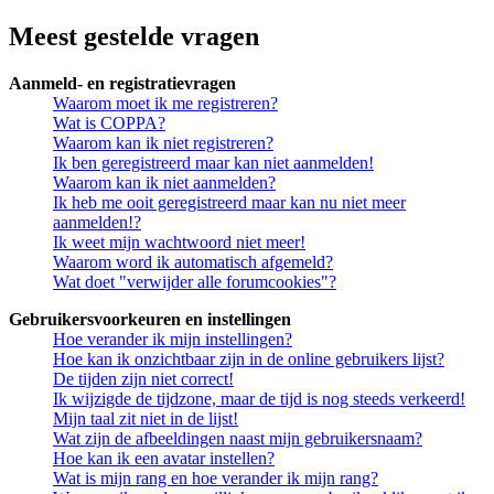
Meest gestelde vragen
Aanmeld- en registratievragen
Waarom moet ik me registreren?
Wat is COPPA?
Waarom kan ik niet registreren?
Ik ben geregistreerd maar kan niet aanmelden!
Waarom kan ik niet aanmelden?
Ik heb me ooit geregistreerd maar kan nu niet meer
aanmelden!?
Ik weet mijn wachtwoord niet meer!
Waarom word ik automatisch afgemeld?
Wat doet "verwijder alle forumcookies"?
Gebruikersvoorkeuren en instellingen
Hoe verander ik mijn instellingen?
Hoe kan ik onzichtbaar zijn in de online gebruikers lijst?
De tijden zijn niet correct!
Ik wijzigde de tijdzone, maar de tijd is nog steeds verkeerd!
Mijn taal zit niet in de lijst!
Wat zijn de afbeeldingen naast mijn gebruikersnaam?
Hoe kan ik een avatar instellen?
Wat is mijn rang en hoe verander ik mijn rang?