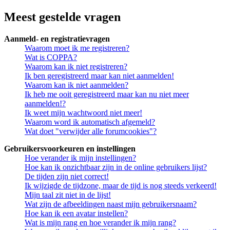
Meest gestelde vragen
Aanmeld- en registratievragen
Waarom moet ik me registreren?
Wat is COPPA?
Waarom kan ik niet registreren?
Ik ben geregistreerd maar kan niet aanmelden!
Waarom kan ik niet aanmelden?
Ik heb me ooit geregistreerd maar kan nu niet meer
aanmelden!?
Ik weet mijn wachtwoord niet meer!
Waarom word ik automatisch afgemeld?
Wat doet "verwijder alle forumcookies"?
Gebruikersvoorkeuren en instellingen
Hoe verander ik mijn instellingen?
Hoe kan ik onzichtbaar zijn in de online gebruikers lijst?
De tijden zijn niet correct!
Ik wijzigde de tijdzone, maar de tijd is nog steeds verkeerd!
Mijn taal zit niet in de lijst!
Wat zijn de afbeeldingen naast mijn gebruikersnaam?
Hoe kan ik een avatar instellen?
Wat is mijn rang en hoe verander ik mijn rang?