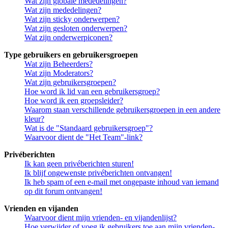
Wat zijn globale mededelingen?
Wat zijn mededelingen?
Wat zijn sticky onderwerpen?
Wat zijn gesloten onderwerpen?
Wat zijn onderwerpiconen?
Type gebruikers en gebruikersgroepen
Wat zijn Beheerders?
Wat zijn Moderators?
Wat zijn gebruikersgroepen?
Hoe word ik lid van een gebruikersgroep?
Hoe word ik een groepsleider?
Waarom staan verschillende gebruikersgroepen in een andere
kleur?
Wat is de "Standaard gebruikersgroep"?
Waarvoor dient de "Het Team"-link?
Privéberichten
Ik kan geen privéberichten sturen!
Ik blijf ongewenste privéberichten ontvangen!
Ik heb spam of een e-mail met ongepaste inhoud van iemand
op dit forum ontvangen!
Vrienden en vijanden
Waarvoor dient mijn vrienden- en vijandenlijst?
Hoe verwijder of voeg ik gebruikers toe aan mijn vrienden-