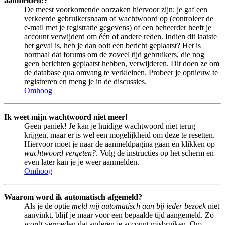
aanmelden!?
De meest voorkomende oorzaken hiervoor zijn: je gaf een
verkeerde gebruikersnaam of wachtwoord op (controleer de
e-mail met je registratie gegevens) of een beheerder heeft je
account verwijderd om één of andere reden. Indien dit laatste
het geval is, heb je dan ooit een bericht geplaatst? Het is
normaal dat forums om de zoveel tijd gebruikers, die nog
geen berichten geplaatst hebben, verwijderen. Dit doen ze om
de database qua omvang te verkleinen. Probeer je opnieuw te
registreren en meng je in de discussies.
Omhoog
Ik weet mijn wachtwoord niet meer!
Geen paniek! Je kan je huidige wachtwoord niet terug
krijgen, maar er is wel een mogelijkheid om deze te resetten.
Hiervoor moet je naar de aanmeldpagina gaan en klikken op
wachtwoord vergeten?
. Volg de instructies op het scherm en
even later kan je je weer aanmelden.
Omhoog
Waarom word ik automatisch afgemeld?
Als je de optie
meld mij automatisch aan bij ieder bezoek
niet
aanvinkt, blijf je maar voor een bepaalde tijd aangemeld. Zo
wordt vermeden dat anderen je account misbruiken. Om