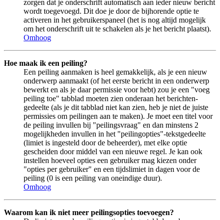
zorgen dat je onderschrift automatisch aan ieder nieuw bericht
wordt toegevoegd. Dit doe je door de bijhorende optie te
activeren in het gebruikerspaneel (het is nog altijd mogelijk
om het onderschrift uit te schakelen als je het bericht plaatst).
Omhoog
Hoe maak ik een peiling?
Een peiling aanmaken is heel gemakkelijk, als je een nieuw
onderwerp aanmaakt (of het eerste bericht in een onderwerp
bewerkt en als je daar permissie voor hebt) zou je een "voeg
peiling toe" tabblad moeten zien onderaan het berichten-
gedeelte (als je dit tabblad niet kan zien, heb je niet de juiste
permissies om peilingen aan te maken). Je moet een titel voor
de peiling invullen bij "peilingsvraag" en dan minstens 2
mogelijkheden invullen in het "peilingopties"-tekstgedeelte
(limiet is ingesteld door de beheerder), met elke optie
gescheiden door middel van een nieuwe regel. Je kan ook
instellen hoeveel opties een gebruiker mag kiezen onder
"opties per gebruiker" en een tijdslimiet in dagen voor de
peiling (0 is een peiling van oneindige duur).
Omhoog
Waarom kan ik niet meer peilingsopties toevoegen?