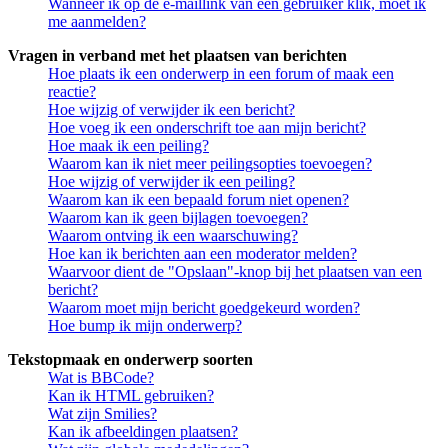
Wanneer ik op de e-maillink van een gebruiker klik, moet ik
me aanmelden?
Vragen in verband met het plaatsen van berichten
Hoe plaats ik een onderwerp in een forum of maak een
reactie?
Hoe wijzig of verwijder ik een bericht?
Hoe voeg ik een onderschrift toe aan mijn bericht?
Hoe maak ik een peiling?
Waarom kan ik niet meer peilingsopties toevoegen?
Hoe wijzig of verwijder ik een peiling?
Waarom kan ik een bepaald forum niet openen?
Waarom kan ik geen bijlagen toevoegen?
Waarom ontving ik een waarschuwing?
Hoe kan ik berichten aan een moderator melden?
Waarvoor dient de "Opslaan"-knop bij het plaatsen van een
bericht?
Waarom moet mijn bericht goedgekeurd worden?
Hoe bump ik mijn onderwerp?
Tekstopmaak en onderwerp soorten
Wat is BBCode?
Kan ik HTML gebruiken?
Wat zijn Smilies?
Kan ik afbeeldingen plaatsen?