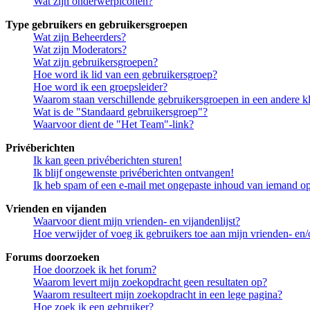
Wat zijn onderwerpiconen?
Type gebruikers en gebruikersgroepen
Wat zijn Beheerders?
Wat zijn Moderators?
Wat zijn gebruikersgroepen?
Hoe word ik lid van een gebruikersgroep?
Hoe word ik een groepsleider?
Waarom staan verschillende gebruikersgroepen in een andere k
Wat is de "Standaard gebruikersgroep"?
Waarvoor dient de "Het Team"-link?
Privéberichten
Ik kan geen privéberichten sturen!
Ik blijf ongewenste privéberichten ontvangen!
Ik heb spam of een e-mail met ongepaste inhoud van iemand op
Vrienden en vijanden
Waarvoor dient mijn vrienden- en vijandenlijst?
Hoe verwijder of voeg ik gebruikers toe aan mijn vrienden- en/o
Forums doorzoeken
Hoe doorzoek ik het forum?
Waarom levert mijn zoekopdracht geen resultaten op?
Waarom resulteert mijn zoekopdracht in een lege pagina?
Hoe zoek ik een gebruiker?