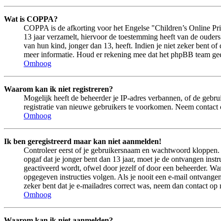
Wat is COPPA?
COPPA is de afkorting voor het Engelse "Children’s Online Pri
13 jaar verzamelt, hiervoor de toestemming heeft van de ouder
van hun kind, jonger dan 13, heeft. Indien je niet zeker bent of
meer informatie. Houd er rekening mee dat het phpBB team geen 
Omhoog
Waarom kan ik niet registreren?
Mogelijk heeft de beheerder je IP-adres verbannen, of de gebru
registratie van nieuwe gebruikers te voorkomen. Neem contact 
Omhoog
Ik ben geregistreerd maar kan niet aanmelden!
Controleer eerst of je gebruikersnaam en wachtwoord kloppen. In
opgaf dat je jonger bent dan 13 jaar, moet je de ontvangen ins
geactiveerd wordt, ofwel door jezelf of door een beheerder. Wan
opgegeven instructies volgen. Als je nooit een e-mail ontvangen
zeker bent dat je e-mailadres correct was, neem dan contact op
Omhoog
Waarom kan ik niet aanmelden?