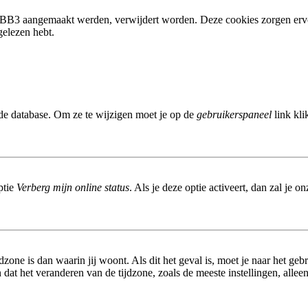
phpBB3 aangemaakt werden, verwijdert worden. Deze cookies zorgen erv
gelezen hebt.
 de database. Om ze te wijzigen moet je op de
gebruikerspaneel
link kli
ptie
Verberg mijn online status
. Als je deze optie activeert, dan zal je 
dzone is dan waarin jij woont. Als dit het geval is, moet je naar het ge
at het veranderen van de tijdzone, zoals de meeste instellingen, allee