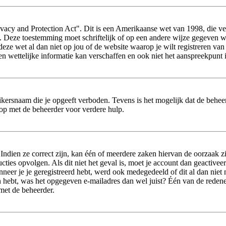
vacy and Protection Act". Dit is een Amerikaanse wet van 1998, die ver
s. Deze toestemming moet schriftelijk of op een andere wijze gegeven 
 deze wet al dan niet op jou of de website waarop je wilt registreren va
wettelijke informatie kan verschaffen en ook niet het aanspreekpunt i
ikersnaam die je opgeeft verboden. Tevens is het mogelijk dat de beheer
op met de beheerder voor verdere hulp.
dien ze correct zijn, kan één of meerdere zaken hiervan de oorzaak zij
tructies opvolgen. Als dit niet het geval is, moet je account dan geact
neer je je geregistreerd hebt, werd ook medegedeeld of dit al dan niet n
 hebt, was het opgegeven e-mailadres dan wel juist? Één van de redenen 
 met de beheerder.