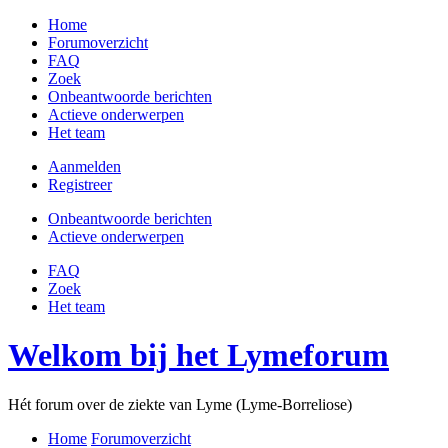
Home
Forumoverzicht
FAQ
Zoek
Onbeantwoorde berichten
Actieve onderwerpen
Het team
Aanmelden
Registreer
Onbeantwoorde berichten
Actieve onderwerpen
FAQ
Zoek
Het team
Welkom bij het Lymeforum
Hét forum over de ziekte van Lyme (Lyme-Borreliose)
Home
Forumoverzicht