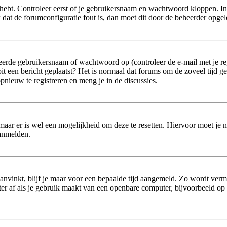
hebt. Controleer eerst of je gebruikersnaam en wachtwoord kloppen. In
jk dat de forumconfiguratie fout is, dan moet dit door de beheerder opge
erde gebruikersnaam of wachtwoord op (controleer de e-mail met je reg
 ooit een bericht geplaatst? Het is normaal dat forums om de zoveel tijd 
nieuw te registreren en meng je in de discussies.
 maar er is wel een mogelijkheid om deze te resetten. Hiervoor moet je
aanmelden.
aanvinkt, blijf je maar voor een bepaalde tijd aangemeld. Zo wordt ver
r af als je gebruik maakt van een openbare computer, bijvoorbeeld op sc