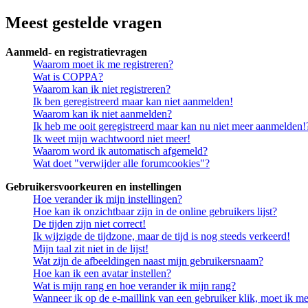
Meest gestelde vragen
Aanmeld- en registratievragen
Waarom moet ik me registreren?
Wat is COPPA?
Waarom kan ik niet registreren?
Ik ben geregistreerd maar kan niet aanmelden!
Waarom kan ik niet aanmelden?
Ik heb me ooit geregistreerd maar kan nu niet meer aanmelden!
Ik weet mijn wachtwoord niet meer!
Waarom word ik automatisch afgemeld?
Wat doet "verwijder alle forumcookies"?
Gebruikersvoorkeuren en instellingen
Hoe verander ik mijn instellingen?
Hoe kan ik onzichtbaar zijn in de online gebruikers lijst?
De tijden zijn niet correct!
Ik wijzigde de tijdzone, maar de tijd is nog steeds verkeerd!
Mijn taal zit niet in de lijst!
Wat zijn de afbeeldingen naast mijn gebruikersnaam?
Hoe kan ik een avatar instellen?
Wat is mijn rang en hoe verander ik mijn rang?
Wanneer ik op de e-maillink van een gebruiker klik, moet ik 