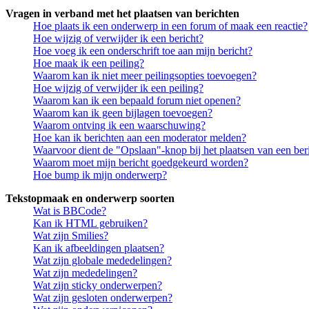
Vragen in verband met het plaatsen van berichten
Hoe plaats ik een onderwerp in een forum of maak een reactie?
Hoe wijzig of verwijder ik een bericht?
Hoe voeg ik een onderschrift toe aan mijn bericht?
Hoe maak ik een peiling?
Waarom kan ik niet meer peilingsopties toevoegen?
Hoe wijzig of verwijder ik een peiling?
Waarom kan ik een bepaald forum niet openen?
Waarom kan ik geen bijlagen toevoegen?
Waarom ontving ik een waarschuwing?
Hoe kan ik berichten aan een moderator melden?
Waarvoor dient de "Opslaan"-knop bij het plaatsen van een ber
Waarom moet mijn bericht goedgekeurd worden?
Hoe bump ik mijn onderwerp?
Tekstopmaak en onderwerp soorten
Wat is BBCode?
Kan ik HTML gebruiken?
Wat zijn Smilies?
Kan ik afbeeldingen plaatsen?
Wat zijn globale mededelingen?
Wat zijn mededelingen?
Wat zijn sticky onderwerpen?
Wat zijn gesloten onderwerpen?