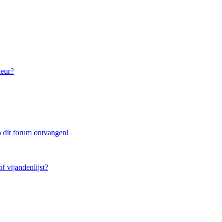
leur?
 dit forum ontvangen!
f vijandenlijst?