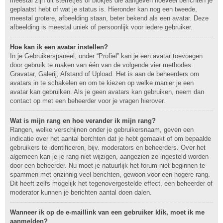
meestal zijn dit sterretjes of blokjes die aangeven hoeveel berichten je
geplaatst hebt of wat je status is. Hieronder kan nog een tweede,
meestal grotere, afbeelding staan, beter bekend als een avatar. Deze
afbeelding is meestal uniek of persoonlijk voor iedere gebruiker.
Hoe kan ik een avatar instellen?
In je Gebruikerspaneel, onder “Profiel” kan je een avatar toevoegen
door gebruik te maken van één van de volgende vier methodes:
Gravatar, Galerij, Afstand of Upload. Het is aan de beheerders om
avatars in te schakelen en om te kiezen op welke manier je een
avatar kan gebruiken. Als je geen avatars kan gebruiken, neem dan
contact op met een beheerder voor je vragen hierover.
Wat is mijn rang en hoe verander ik mijn rang?
Rangen, welke verschijnen onder je gebruikersnaam, geven een
indicatie over het aantal berchten dat je hebt gemaakt of om bepaalde
gebruikers te identificeren, bijv. moderators en beheerders. Over het
algemeen kan je je rang niet wijzigen, aangezien ze ingesteld worden
door een beheerder. Nu moet je natuurlijk het forum niet beginnen te
spammen met onzinnig veel berichten, gewoon voor een hogere rang.
Dit heeft zelfs mogelijk het tegenovergestelde effect, een beheerder of
moderator kunnen je berichten aantal doen dalen.
Wanneer ik op de e-maillink van een gebruiker klik, moet ik me
aanmelden?