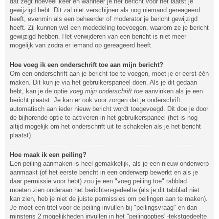
dat zegt hoeveel keer en wanneer je het bericht voor het laatst je
gewijzigd hebt. Dit zal niet verschijnen als nog niemand gereageerd
heeft, evenmin als een beheerder of moderator je bericht gewijzigd
heeft. Zij kunnen wel een mededeling toevoegen, waarom ze je bericht
gewijzigd hebben. Het verwijderen van een bericht is niet meer
mogelijk van zodra er iemand op gereageerd heeft.
Hoe voeg ik een onderschrift toe aan mijn bericht?
Om een onderschrift aan je bericht toe te voegen, moet je er eerst één
maken. Dit kun je via het gebruikerspaneel doen. Als je dit gedaan
hebt, kan je de optie
voeg mijn onderschrift toe
aanvinken als je een
bericht plaatst. Je kan er ook voor zorgen dat je onderschrift
automatisch aan ieder nieuw bericht wordt toegevoegd. Dit doe je door
de bijhorende optie te activeren in het gebruikerspaneel (het is nog
altijd mogelijk om het onderschrift uit te schakelen als je het bericht
plaatst).
Hoe maak ik een peiling?
Een peiling aanmaken is heel gemakkelijk, als je een nieuw onderwerp
aanmaakt (of het eerste bericht in een onderwerp bewerkt en als je
daar permissie voor hebt) zou je een "voeg peiling toe" tabblad
moeten zien onderaan het berichten-gedeelte (als je dit tabblad niet
kan zien, heb je niet de juiste permissies om peilingen aan te maken).
Je moet een titel voor de peiling invullen bij "peilingsvraag" en dan
minstens 2 mogelijkheden invullen in het "peilingopties"-tekstgedeelte