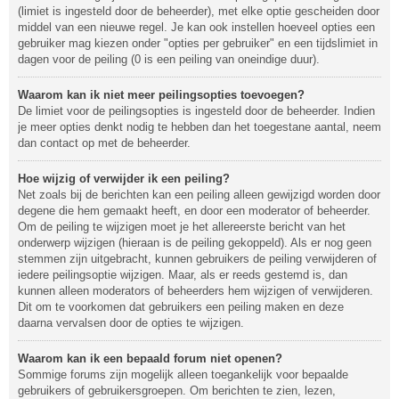
(limiet is ingesteld door de beheerder), met elke optie gescheiden door
middel van een nieuwe regel. Je kan ook instellen hoeveel opties een
gebruiker mag kiezen onder "opties per gebruiker" en een tijdslimiet in
dagen voor de peiling (0 is een peiling van oneindige duur).
Waarom kan ik niet meer peilingsopties toevoegen?
De limiet voor de peilingsopties is ingesteld door de beheerder. Indien
je meer opties denkt nodig te hebben dan het toegestane aantal, neem
dan contact op met de beheerder.
Hoe wijzig of verwijder ik een peiling?
Net zoals bij de berichten kan een peiling alleen gewijzigd worden door
degene die hem gemaakt heeft, en door een moderator of beheerder.
Om de peiling te wijzigen moet je het allereerste bericht van het
onderwerp wijzigen (hieraan is de peiling gekoppeld). Als er nog geen
stemmen zijn uitgebracht, kunnen gebruikers de peiling verwijderen of
iedere peilingsoptie wijzigen. Maar, als er reeds gestemd is, dan
kunnen alleen moderators of beheerders hem wijzigen of verwijderen.
Dit om te voorkomen dat gebruikers een peiling maken en deze
daarna vervalsen door de opties te wijzigen.
Waarom kan ik een bepaald forum niet openen?
Sommige forums zijn mogelijk alleen toegankelijk voor bepaalde
gebruikers of gebruikersgroepen. Om berichten te zien, lezen,