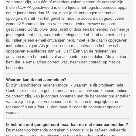
ze correct zijn, kan één of meerdere zaken hiervan de oorzaak zijn.
Indien COPPA geactiveerd is en je tijdens het registratieproces opgaf
dat je jonger bent dan 13 jaar, moet je de ontvangen instructies
opvolgen. Als dit niet het geval is, moet je account dan geactiveerd
worden? Sommige forums vereisen dat iedere nieuwe account
geactiveerd wordt, ofwel door jezelf of door een beheerder. Wanneer je
je geregistreerd hebt, werd ook medegedeeld of dit al dan niet nodig
is. Indien je een e-mail ontvangen hebt, moet je de daarin opgegeven
instructies volgen. Als je nooit een e-mail ontvangen hebt, was het
opgegeven e-mailadres dan wel juist? Één van de redenen van
activatie is om het aantal valse accounts te doen dalen. Als je zeker
bent dat je e-mailadres correct was, neem dan contact op met de
beheerder.
Waarom kan ik niet aanmelden?
Er zijn verschillende redenen mogelijk waarom je dit probleem hebt.
Controleer eerst of je gebruikersnaam en wachtwoord kloppen. Indien
ze correct zijn, kan je contact opnemen met de beheerder om er zeker
van te zijn dat je niet verbannen bent. Het is ook mogelijk dat de
forumconfiguratie fout is, dan moet dit door de beheerder opgelost
worden.
Ik heb me ooit geregistreerd maar kan nu niet meer aanmelden!?
De meest voorkomende oorzaken hiervoor zijn: je gaf een verkeerde
gebruikersnaam of wachtwoord op (controleer de e-mail met je