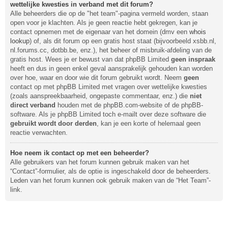
wettelijke kwesties in verband met dit forum?
Alle beheerders die op de "het team"-pagina vermeld worden, staan
open voor je klachten. Als je geen reactie hebt gekregen, kan je
contact opnemen met de eigenaar van het domein (dmv een
whois
lookup
) of, als dit forum op een gratis host staat (bijvoorbeeld xsbb.nl,
nl.forums.cc, dotbb.be, enz.), het beheer of misbruik-afdeling van de
gratis host. Wees je er bewust van dat phpBB Limited
geen inspraak
heeft en dus in geen enkel geval aansprakelijk gehouden kan worden
over hoe, waar en door wie dit forum gebruikt wordt. Neem
geen
contact op met phpBB Limited met vragen over wettelijke kwesties
(zoals aanspreekbaarheid, ongepaste commentaar, enz.) die
niet
direct verband
houden met de phpBB.com-website of de phpBB-
software. Als je phpBB Limited toch e-mailt over deze software die
gebruikt wordt door derden
, kan je een korte of helemaal geen
reactie verwachten.
Hoe neem ik contact op met een beheerder?
Alle gebruikers van het forum kunnen gebruik maken van het
“Contact”-formulier, als de optie is ingeschakeld door de beheerders.
Leden van het forum kunnen ook gebruik maken van de “Het Team”-
link.