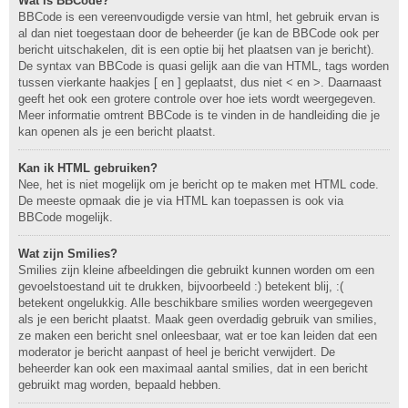
Wat is BBCode?
BBCode is een vereenvoudigde versie van html, het gebruik ervan is
al dan niet toegestaan door de beheerder (je kan de BBCode ook per
bericht uitschakelen, dit is een optie bij het plaatsen van je bericht).
De syntax van BBCode is quasi gelijk aan die van HTML, tags worden
tussen vierkante haakjes [ en ] geplaatst, dus niet < en >. Daarnaast
geeft het ook een grotere controle over hoe iets wordt weergegeven.
Meer informatie omtrent BBCode is te vinden in de handleiding die je
kan openen als je een bericht plaatst.
Kan ik HTML gebruiken?
Nee, het is niet mogelijk om je bericht op te maken met HTML code.
De meeste opmaak die je via HTML kan toepassen is ook via
BBCode mogelijk.
Wat zijn Smilies?
Smilies zijn kleine afbeeldingen die gebruikt kunnen worden om een
gevoelstoestand uit te drukken, bijvoorbeeld :) betekent blij, :(
betekent ongelukkig. Alle beschikbare smilies worden weergegeven
als je een bericht plaatst. Maak geen overdadig gebruik van smilies,
ze maken een bericht snel onleesbaar, wat er toe kan leiden dat een
moderator je bericht aanpast of heel je bericht verwijdert. De
beheerder kan ook een maximaal aantal smilies, dat in een bericht
gebruikt mag worden, bepaald hebben.