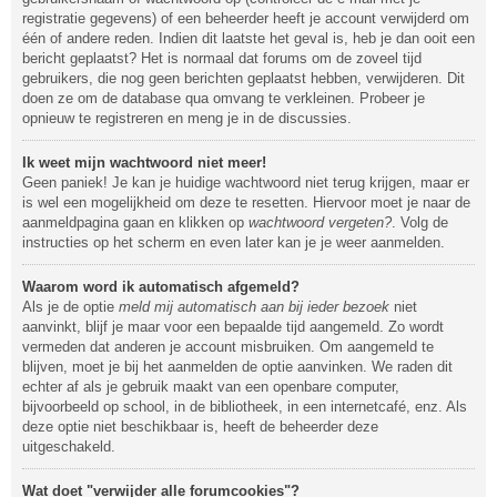
registratie gegevens) of een beheerder heeft je account verwijderd om
één of andere reden. Indien dit laatste het geval is, heb je dan ooit een
bericht geplaatst? Het is normaal dat forums om de zoveel tijd
gebruikers, die nog geen berichten geplaatst hebben, verwijderen. Dit
doen ze om de database qua omvang te verkleinen. Probeer je
opnieuw te registreren en meng je in de discussies.
Ik weet mijn wachtwoord niet meer!
Geen paniek! Je kan je huidige wachtwoord niet terug krijgen, maar er
is wel een mogelijkheid om deze te resetten. Hiervoor moet je naar de
aanmeldpagina gaan en klikken op
wachtwoord vergeten?
. Volg de
instructies op het scherm en even later kan je je weer aanmelden.
Waarom word ik automatisch afgemeld?
Als je de optie
meld mij automatisch aan bij ieder bezoek
niet
aanvinkt, blijf je maar voor een bepaalde tijd aangemeld. Zo wordt
vermeden dat anderen je account misbruiken. Om aangemeld te
blijven, moet je bij het aanmelden de optie aanvinken. We raden dit
echter af als je gebruik maakt van een openbare computer,
bijvoorbeeld op school, in de bibliotheek, in een internetcafé, enz. Als
deze optie niet beschikbaar is, heeft de beheerder deze
uitgeschakeld.
Wat doet "verwijder alle forumcookies"?