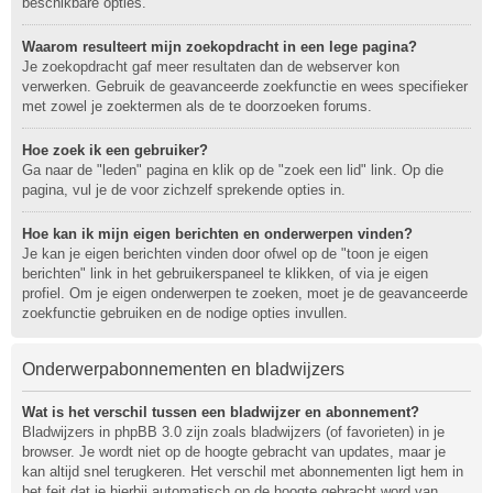
beschikbare opties.
Waarom resulteert mijn zoekopdracht in een lege pagina?
Je zoekopdracht gaf meer resultaten dan de webserver kon
verwerken. Gebruik de geavanceerde zoekfunctie en wees specifieker
met zowel je zoektermen als de te doorzoeken forums.
Hoe zoek ik een gebruiker?
Ga naar de "leden" pagina en klik op de "zoek een lid" link. Op die
pagina, vul je de voor zichzelf sprekende opties in.
Hoe kan ik mijn eigen berichten en onderwerpen vinden?
Je kan je eigen berichten vinden door ofwel op de "toon je eigen
berichten" link in het gebruikerspaneel te klikken, of via je eigen
profiel. Om je eigen onderwerpen te zoeken, moet je de geavanceerde
zoekfunctie gebruiken en de nodige opties invullen.
Onderwerpabonnementen en bladwijzers
Wat is het verschil tussen een bladwijzer en abonnement?
Bladwijzers in phpBB 3.0 zijn zoals bladwijzers (of favorieten) in je
browser. Je wordt niet op de hoogte gebracht van updates, maar je
kan altijd snel terugkeren. Het verschil met abonnementen ligt hem in
het feit dat je hierbij automatisch op de hoogte gebracht word van