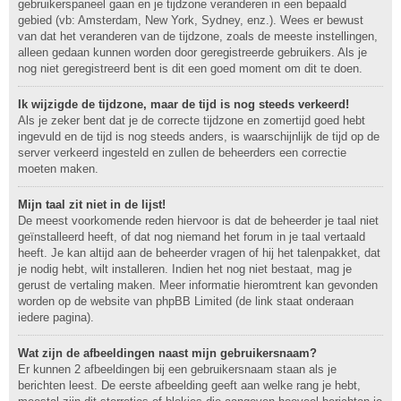
gebruikerspaneel gaan en je tijdzone veranderen in een bepaald
gebied (vb: Amsterdam, New York, Sydney, enz.). Wees er bewust
van dat het veranderen van de tijdzone, zoals de meeste instellingen,
alleen gedaan kunnen worden door geregistreerde gebruikers. Als je
nog niet geregistreerd bent is dit een goed moment om dit te doen.
Ik wijzigde de tijdzone, maar de tijd is nog steeds verkeerd!
Als je zeker bent dat je de correcte tijdzone en zomertijd goed hebt
ingevuld en de tijd is nog steeds anders, is waarschijnlijk de tijd op de
server verkeerd ingesteld en zullen de beheerders een correctie
moeten maken.
Mijn taal zit niet in de lijst!
De meest voorkomende reden hiervoor is dat de beheerder je taal niet
geïnstalleerd heeft, of dat nog niemand het forum in je taal vertaald
heeft. Je kan altijd aan de beheerder vragen of hij het talenpakket, dat
je nodig hebt, wilt installeren. Indien het nog niet bestaat, mag je
gerust de vertaling maken. Meer informatie hieromtrent kan gevonden
worden op de website van phpBB Limited (de link staat onderaan
iedere pagina).
Wat zijn de afbeeldingen naast mijn gebruikersnaam?
Er kunnen 2 afbeeldingen bij een gebruikersnaam staan als je
berichten leest. De eerste afbeelding geeft aan welke rang je hebt,