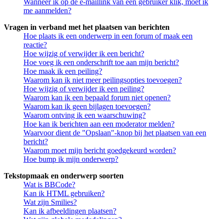
Wanneer ik op de e-maillink van een gebruiker klik, moet ik
me aanmelden?
Vragen in verband met het plaatsen van berichten
Hoe plaats ik een onderwerp in een forum of maak een
reactie?
Hoe wijzig of verwijder ik een bericht?
Hoe voeg ik een onderschrift toe aan mijn bericht?
Hoe maak ik een peiling?
Waarom kan ik niet meer peilingsopties toevoegen?
Hoe wijzig of verwijder ik een peiling?
Waarom kan ik een bepaald forum niet openen?
Waarom kan ik geen bijlagen toevoegen?
Waarom ontving ik een waarschuwing?
Hoe kan ik berichten aan een moderator melden?
Waarvoor dient de "Opslaan"-knop bij het plaatsen van een
bericht?
Waarom moet mijn bericht goedgekeurd worden?
Hoe bump ik mijn onderwerp?
Tekstopmaak en onderwerp soorten
Wat is BBCode?
Kan ik HTML gebruiken?
Wat zijn Smilies?
Kan ik afbeeldingen plaatsen?