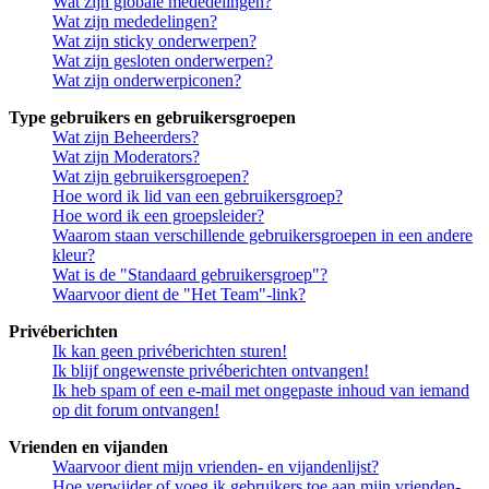
Wat zijn globale mededelingen?
Wat zijn mededelingen?
Wat zijn sticky onderwerpen?
Wat zijn gesloten onderwerpen?
Wat zijn onderwerpiconen?
Type gebruikers en gebruikersgroepen
Wat zijn Beheerders?
Wat zijn Moderators?
Wat zijn gebruikersgroepen?
Hoe word ik lid van een gebruikersgroep?
Hoe word ik een groepsleider?
Waarom staan verschillende gebruikersgroepen in een andere
kleur?
Wat is de "Standaard gebruikersgroep"?
Waarvoor dient de "Het Team"-link?
Privéberichten
Ik kan geen privéberichten sturen!
Ik blijf ongewenste privéberichten ontvangen!
Ik heb spam of een e-mail met ongepaste inhoud van iemand
op dit forum ontvangen!
Vrienden en vijanden
Waarvoor dient mijn vrienden- en vijandenlijst?
Hoe verwijder of voeg ik gebruikers toe aan mijn vrienden-