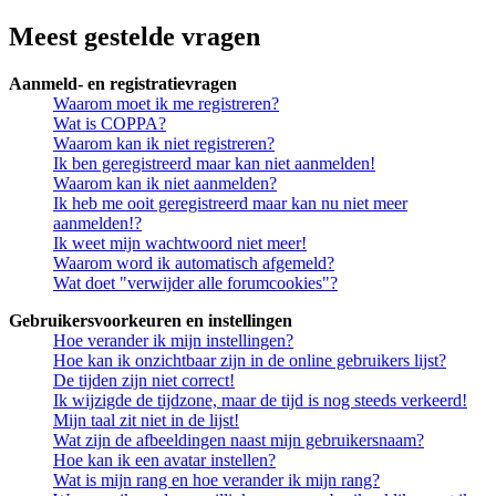
Meest gestelde vragen
Aanmeld- en registratievragen
Waarom moet ik me registreren?
Wat is COPPA?
Waarom kan ik niet registreren?
Ik ben geregistreerd maar kan niet aanmelden!
Waarom kan ik niet aanmelden?
Ik heb me ooit geregistreerd maar kan nu niet meer
aanmelden!?
Ik weet mijn wachtwoord niet meer!
Waarom word ik automatisch afgemeld?
Wat doet "verwijder alle forumcookies"?
Gebruikersvoorkeuren en instellingen
Hoe verander ik mijn instellingen?
Hoe kan ik onzichtbaar zijn in de online gebruikers lijst?
De tijden zijn niet correct!
Ik wijzigde de tijdzone, maar de tijd is nog steeds verkeerd!
Mijn taal zit niet in de lijst!
Wat zijn de afbeeldingen naast mijn gebruikersnaam?
Hoe kan ik een avatar instellen?
Wat is mijn rang en hoe verander ik mijn rang?