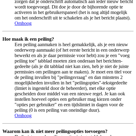
zorgen dat je onderschrift automatisch aan ieder nieuw bericht
wordt toegevoegd. Dit doe je door de bijhorende optie te
activeren in het gebruikerspaneel (het is nog altijd mogelijk
om het onderschrift uit te schakelen als je het bericht plaatst).
Omhoog
Hoe maak ik een peiling?
Een peiling aanmaken is heel gemakkelijk, als je een nieuw
onderwerp aanmaakt (of het eerste bericht in een onderwerp
bewerkt en als je daar permissie voor hebt) zou je een "voeg
peiling toe" tabblad moeten zien onderaan het berichten-
gedeelte (als je dit tabblad niet kan zien, heb je niet de juiste
permissies om peilingen aan te maken). Je moet een titel voor
de peiling invullen bij "peilingsvraag" en dan minstens 2
mogelijkheden invullen in het "peilingopties"-tekstgedeelte
(limiet is ingesteld door de beheerder), met elke optie
gescheiden door middel van een nieuwe regel. Je kan ook
instellen hoeveel opties een gebruiker mag kiezen onder
"opties per gebruiker" en een tijdslimiet in dagen voor de
peiling (0 is een peiling van oneindige duur).
Omhoog
Waarom kan ik niet meer peilingsopties toevoegen?