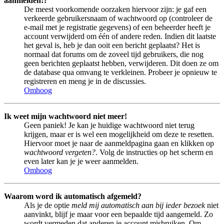
aanmelden!?
De meest voorkomende oorzaken hiervoor zijn: je gaf een
verkeerde gebruikersnaam of wachtwoord op (controleer de
e-mail met je registratie gegevens) of een beheerder heeft je
account verwijderd om één of andere reden. Indien dit laatste
het geval is, heb je dan ooit een bericht geplaatst? Het is
normaal dat forums om de zoveel tijd gebruikers, die nog
geen berichten geplaatst hebben, verwijderen. Dit doen ze om
de database qua omvang te verkleinen. Probeer je opnieuw te
registreren en meng je in de discussies.
Omhoog
Ik weet mijn wachtwoord niet meer!
Geen paniek! Je kan je huidige wachtwoord niet terug
krijgen, maar er is wel een mogelijkheid om deze te resetten.
Hiervoor moet je naar de aanmeldpagina gaan en klikken op
wachtwoord vergeten?
. Volg de instructies op het scherm en
even later kan je je weer aanmelden.
Omhoog
Waarom word ik automatisch afgemeld?
Als je de optie
meld mij automatisch aan bij ieder bezoek
niet
aanvinkt, blijf je maar voor een bepaalde tijd aangemeld. Zo
wordt vermeden dat anderen je account misbruiken. Om