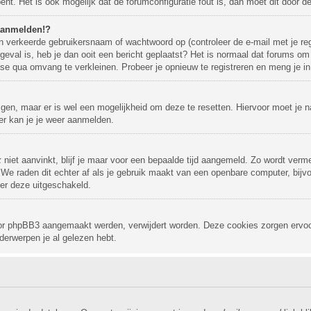
bent. Het is ook mogelijk dat de forumconfiguratie fout is, dan moet dit door 
 aanmelden!?
 verkeerde gebruikersnaam of wachtwoord op (controleer de e-mail met je reg
 geval is, heb je dan ooit een bericht geplaatst? Het is normaal dat forums om
se qua omvang te verkleinen. Probeer je opnieuw te registreren en meng je in
ijgen, maar er is wel een mogelijkheid om deze te resetten. Hiervoor moet je
ter kan je je weer aanmelden.
k
niet aanvinkt, blijf je maar voor een bepaalde tijd aangemeld. Zo wordt ve
 We raden dit echter af als je gebruik maakt van een openbare computer, bijvoo
der deze uitgeschakeld.
 door phpBB3 aangemaakt werden, verwijdert worden. Deze cookies zorgen ervo
derwerpen je al gelezen hebt.