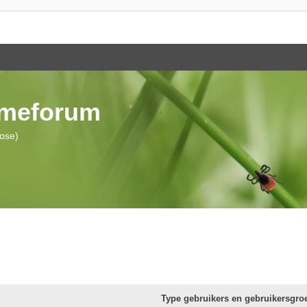
ymeforum
iose)
Type gebruikers en gebruikersgro