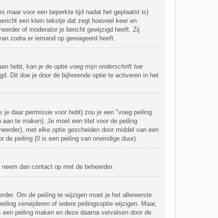
ms maar voor een beperkte tijd nadat het geplaatst is)
ericht een klein tekstje dat zegt hoeveel keer en
eerder of moderator je bericht gewijzigd heeft. Zij
van zodra er iemand op gereageerd heeft.
aan hebt, kan je de optie
voeg mijn onderschrift toe
d. Dit doe je door de bijhorende optie te activeren in het
 je daar permissie voor hebt) zou je een "voeg peiling
n aan te maken). Je moet een titel voor de peiling
 beheerder), met elke optie gescheiden door middel van een
 de peiling (0 is een peiling van oneindige duur).
al, neem dan contact op met de beheerder.
der. Om de peiling te wijzigen moet je het allereerste
iling verwijderen of iedere peilingsoptie wijzigen. Maar,
rs een peiling maken en deze daarna vervalsen door de