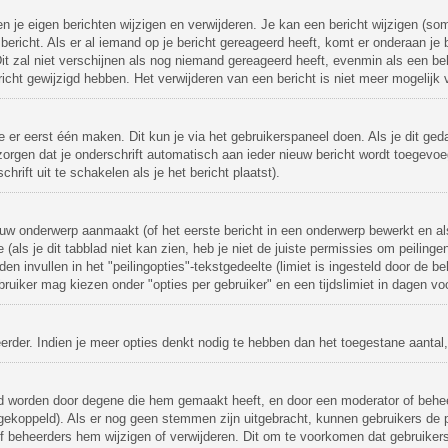
en je eigen berichten wijzigen en verwijderen. Je kan een bericht wijzigen (so
ericht. Als er al iemand op je bericht gereageerd heeft, komt er onderaan je b
 Dit zal niet verschijnen als nog niemand gereageerd heeft, evenmin als een beh
ht gewijzigd hebben. Het verwijderen van een bericht is niet meer mogelijk 
e er eerst één maken. Dit kun je via het gebruikerspaneel doen. Als je dit ged
zorgen dat je onderschrift automatisch aan ieder nieuw bericht wordt toegevoeg
hrift uit te schakelen als je het bericht plaatst).
uw onderwerp aanmaakt (of het eerste bericht in een onderwerp bewerkt en als
(als je dit tabblad niet kan zien, heb je niet de juiste permissies om peilinge
den invullen in het "peilingopties"-tekstgedeelte (limiet is ingesteld door de
ruiker mag kiezen onder "opties per gebruiker" en een tijdslimiet in dagen voor
heerder. Indien je meer opties denkt nodig te hebben dan het toegestane aant
igd worden door degene die hem gemaakt heeft, en door een moderator of beheer
 gekoppeld). Als er nog geen stemmen zijn uitgebracht, kunnen gebruikers de pe
f beheerders hem wijzigen of verwijderen. Dit om te voorkomen dat gebruike