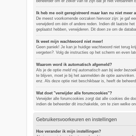
beheerder om er zeker van te zijn dat je niet verbannen 
Ik heb me ooit geregistreerd maar kan nu niet meer
De meest voorkomende oorzaken hiervoor zijn: je gaf een
verwijderd om één of andere reden. Indien dit laatste het
geplaatst hebben, verwijderen. Dit doen ze om de databa
Ik weet mijn wachtwoord niet meer!
Geen paniek! Je kan je huidige wachtwoord niet terug kr
vergeten?
. Volg de instructies op het scherm en even la
Waarom word ik automatisch afgemeld?
Als je de optie
meld mij automatisch aan bij ieder bezoe
te blijven, moet je bij het aanmelden de optie aanvinken.
enz. Als deze optie niet beschikbaar is, heeft de beheer
Wat doet "verwijder alle forumcookies"?
Verwijder alle forumcookies zorgt dat alle cookies die
indien de beheerder dit inschakelde, om te zien welke on
Gebruikersvoorkeuren en instellingen
Hoe verander ik mijn instellingen?