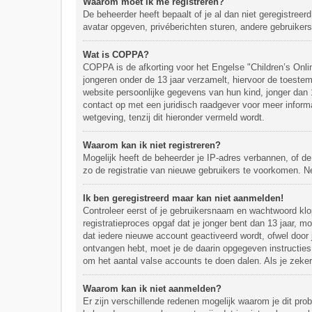
Waarom moet ik me registreren?
De beheerder heeft bepaalt of je al dan niet geregistreer
avatar opgeven, privéberichten sturen, andere gebruikers
Wat is COPPA?
COPPA is de afkorting voor het Engelse "Children’s Onli
jongeren onder de 13 jaar verzamelt, hiervoor de toest
website persoonlijke gegevens van hun kind, jonger dan 13
contact op met een juridisch raadgever voor meer inform
wetgeving, tenzij dit hieronder vermeld wordt.
Waarom kan ik niet registreren?
Mogelijk heeft de beheerder je IP-adres verbannen, of de
zo de registratie van nieuwe gebruikers te voorkomen. 
Ik ben geregistreerd maar kan niet aanmelden!
Controleer eerst of je gebruikersnaam en wachtwoord klop
registratieproces opgaf dat je jonger bent dan 13 jaar, 
dat iedere nieuwe account geactiveerd wordt, ofwel door j
ontvangen hebt, moet je de daarin opgegeven instructies
om het aantal valse accounts te doen dalen. Als je zeke
Waarom kan ik niet aanmelden?
Er zijn verschillende redenen mogelijk waarom je dit pr