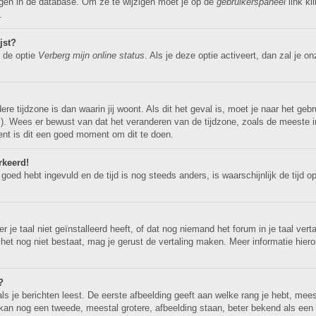
agen in de database. Om ze te wijzigen moet je op de
gebruikerspaneel
link kl
.
jst?
e de optie
Verberg mijn online status
. Als je deze optie activeert, dan zal je o
ere tijdzone is dan waarin jij woont. Als dit het geval is, moet je naar het ge
. Wees er bewust van dat het veranderen van de tijdzone, zoals de meeste i
bent is dit een goed moment om dit te doen.
rkeerd!
 goed hebt ingevuld en de tijd is nog steeds anders, is waarschijnlijk de tijd 
e taal niet geïnstalleerd heeft, of dat nog niemand het forum in je taal vertaa
dien het nog niet bestaat, mag je gerust de vertaling maken. Meer informatie 
?
 je berichten leest. De eerste afbeelding geeft aan welke rang je hebt, meest
r kan nog een tweede, meestal grotere, afbeelding staan, beter bekend als een 