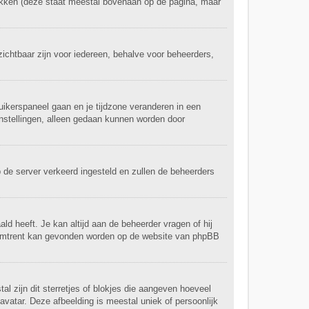
ikken (deze staat meestal bovenaan op de pagina, maar
nzichtbaar zijn voor iedereen, behalve voor beheerders,
bruikerspaneel gaan en je tijdzone veranderen in een
nstellingen, alleen gedaan kunnen worden door
op de server verkeerd ingesteld en zullen de beheerders
ld heeft. Je kan altijd aan de beheerder vragen of hij
hieromtrent kan gevonden worden op de website van phpBB
al zijn dit sterretjes of blokjes die aangeven hoeveel
avatar. Deze afbeelding is meestal uniek of persoonlijk