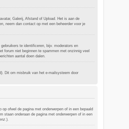
vatar, Galerij, Afstand of Upload. Het is aan de
ken, neem dan contact op met een beheerder voor je
ebruikers te identificeren, bijv. moderators en
 het forum niet beginnen te spammen met onzinnig veel
berichten aantal doen dalen.
d). Dit om misbruik van het e-mailsysteem door
p op ofwel de pagina met onderwerpen of in een bepaald
orum staan onderaan de pagina met onderwerpen of in een
enz.
).