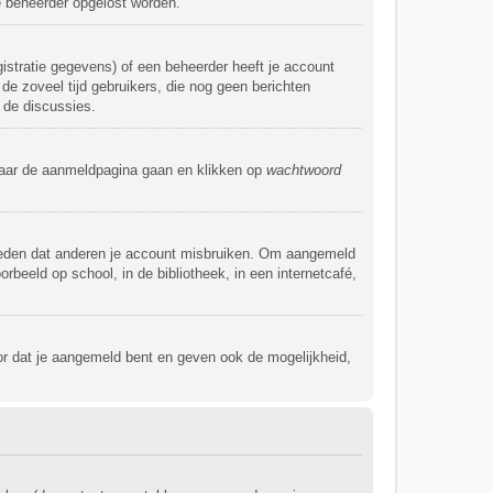
de beheerder opgelost worden.
istratie gegevens) of een beheerder heeft je account
 de zoveel tijd gebruikers, die nog geen berichten
 de discussies.
 naar de aanmeldpagina gaan en klikken op
wachtwoord
rmeden dat anderen je account misbruiken. Om aangemeld
rbeeld op school, in de bibliotheek, in een internetcafé,
or dat je aangemeld bent en geven ook de mogelijkheid,