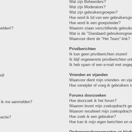
Wat zijn Beheerders?
Wat zijn Moderators?
Wat zijn gebruikersgroepen?
Hoe word ik lid van een gebruikersg
Hoe word ik een groepsleider?
melden!?
Waarom staan verschillende gebruike
Wat is de "Standaard gebruikersgroe
Waarvoor dient de "Het Team"-link?
Privéberichten
Ik kan geen privéberichten sturen!
Ik blijf ongewenste privéberichten o
Ik heb spam of een e-mail met onge
Vrienden en vijanden
rd!
Waarvoor dient mijn vrienden- en vija
Hoe verwijder of voeg ik gebruikers t
Forums doorzoeken
Hoe doorzoek ik het forum?
et ik me aanmelden?
Waarom levert mijn zoekopdracht ge
Waarom resulteert mijn zoekopdracht
Hoe zoek ik een gebruiker?
eactie?
Hoe kan ik mijn eigen berichten en 
Onderwerpabonnementen en bladw