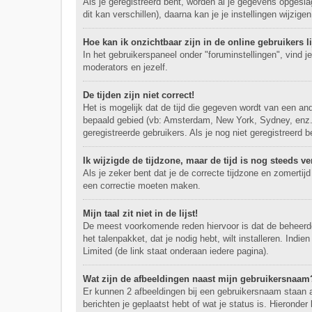
Als je geregistreerd bent, worden al je gegevens opgesl
dit kan verschillen), daarna kan je je instellingen wijzigen
Hoe kan ik onzichtbaar zijn in de online gebruikers li
In het gebruikerspaneel onder "foruminstellingen", vind j
moderators en jezelf.
De tijden zijn niet correct!
Het is mogelijk dat de tijd die gegeven wordt van een and
bepaald gebied (vb: Amsterdam, New York, Sydney, enz.)
geregistreerde gebruikers. Als je nog niet geregistreerd 
Ik wijzigde de tijdzone, maar de tijd is nog steeds ve
Als je zeker bent dat je de correcte tijdzone en zomertijd
een correctie moeten maken.
Mijn taal zit niet in de lijst!
De meest voorkomende reden hiervoor is dat de beheerder j
het talenpakket, dat je nodig hebt, wilt installeren. In
Limited (de link staat onderaan iedere pagina).
Wat zijn de afbeeldingen naast mijn gebruikersnaam
Er kunnen 2 afbeeldingen bij een gebruikersnaam staan als
berichten je geplaatst hebt of wat je status is. Hieronde