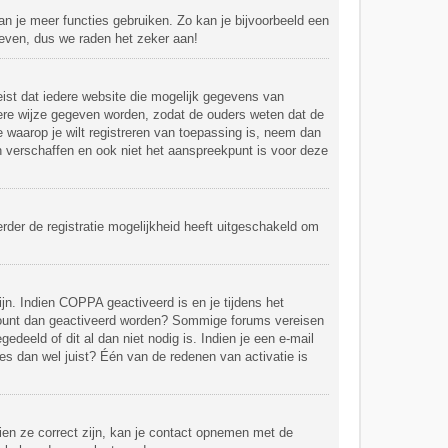
kan je meer functies gebruiken. Zo kan je bijvoorbeeld een
 even, dus we raden het zeker aan!
eist dat iedere website die mogelijk gegevens van
dere wijze gegeven worden, zodat de ouders weten dat de
e waarop je wilt registreren van toepassing is, neem dan
n verschaffen en ook niet het aanspreekpunt is voor deze
rder de registratie mogelijkheid heeft uitgeschakeld om
jn. Indien COPPA geactiveerd is en je tijdens het
 account dan geactiveerd worden? Sommige forums vereisen
deeld of dit al dan niet nodig is. Indien je een e-mail
es dan wel juist? Één van de redenen van activatie is
ien ze correct zijn, kan je contact opnemen met de