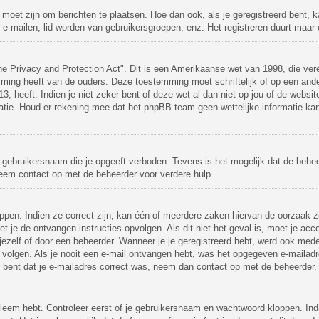
d moet zijn om berichten te plaatsen. Hoe dan ook, als je geregistreerd bent, 
 e-mailen, lid worden van gebruikersgroepen, enz. Het registreren duurt maar
ne Privacy and Protection Act". Dit is een Amerikaanse wet van 1998, die ver
emming heeft van de ouders. Deze toestemming moet schriftelijk of op een an
, heeft. Indien je niet zeker bent of deze wet al dan niet op jou of de websit
atie. Houd er rekening mee dat het phpBB team geen wettelijke informatie ka
 gebruikersnaam die je opgeeft verboden. Tevens is het mogelijk dat de behee
Neem contact op met de beheerder voor verdere hulp.
pen. Indien ze correct zijn, kan één of meerdere zaken hiervan de oorzaak zi
moet je de ontvangen instructies opvolgen. Als dit niet het geval is, moet je
ezelf of door een beheerder. Wanneer je je geregistreerd hebt, werd ook medege
 volgen. Als je nooit een e-mail ontvangen hebt, was het opgegeven e-mailadr
r bent dat je e-mailadres correct was, neem dan contact op met de beheerder.
obleem hebt. Controleer eerst of je gebruikersnaam en wachtwoord kloppen. Ind