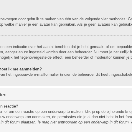
r toevoegen door gebruik te maken van één van de volgende vier methodes: Gra
op welke manier je een avatar kan gebruiken. Als je geen avatars kan gebrui
 een indicatie over het aantal berchten dat je hebt gemaakt of om bepaalde g
gen, aangezien ze ingesteld worden door een beheerder. Nu moet je natuurlijk
mogelijk het tegenovergestelde effect, een beheerder of moderator kunnen je 
, moet ik me aanmelden?
an het ingebouwde e-mailformulier (indien de beheerder dit heeft ingeschakel
hten
n reactie?
n of om een reactie op een onderwerp te maken, klik je op de bijhorende kno
nieuw onderwerp kan aanmaken, de permissies die je al dan niet hebt in het f
n dit forum plaatsen, je mag niet antwoorden op een onderwerp in dit forum, 