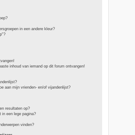
roep?
rsgroepen in een andere kleur?
p"?
ntvangen!
paste inhoud van iemand op dit forum ontvangen!
ndenlijst?
oe aan mijn vrienden- en/of vijandenlijst?
en resultaten op?
 in een lege pagina?
onderwerpen vinden?
ijzers