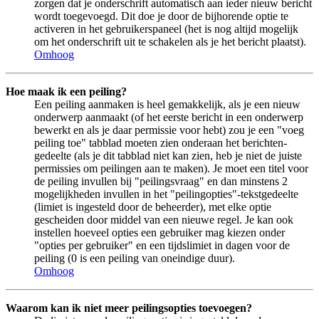
zorgen dat je onderschrift automatisch aan ieder nieuw bericht
wordt toegevoegd. Dit doe je door de bijhorende optie te
activeren in het gebruikerspaneel (het is nog altijd mogelijk
om het onderschrift uit te schakelen als je het bericht plaatst).
Omhoog
Hoe maak ik een peiling?
Een peiling aanmaken is heel gemakkelijk, als je een nieuw
onderwerp aanmaakt (of het eerste bericht in een onderwerp
bewerkt en als je daar permissie voor hebt) zou je een "voeg
peiling toe" tabblad moeten zien onderaan het berichten-
gedeelte (als je dit tabblad niet kan zien, heb je niet de juiste
permissies om peilingen aan te maken). Je moet een titel voor
de peiling invullen bij "peilingsvraag" en dan minstens 2
mogelijkheden invullen in het "peilingopties"-tekstgedeelte
(limiet is ingesteld door de beheerder), met elke optie
gescheiden door middel van een nieuwe regel. Je kan ook
instellen hoeveel opties een gebruiker mag kiezen onder
"opties per gebruiker" en een tijdslimiet in dagen voor de
peiling (0 is een peiling van oneindige duur).
Omhoog
Waarom kan ik niet meer peilingsopties toevoegen?