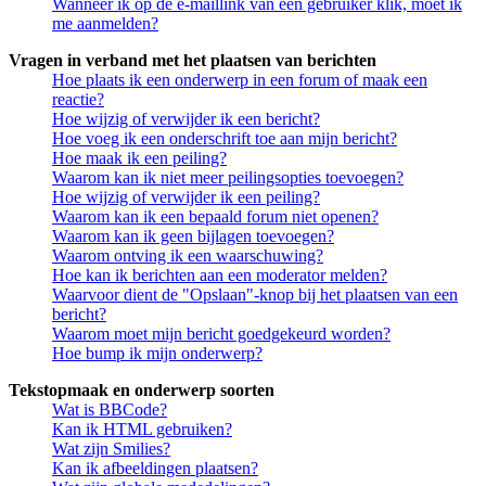
Wanneer ik op de e-maillink van een gebruiker klik, moet ik
me aanmelden?
Vragen in verband met het plaatsen van berichten
Hoe plaats ik een onderwerp in een forum of maak een
reactie?
Hoe wijzig of verwijder ik een bericht?
Hoe voeg ik een onderschrift toe aan mijn bericht?
Hoe maak ik een peiling?
Waarom kan ik niet meer peilingsopties toevoegen?
Hoe wijzig of verwijder ik een peiling?
Waarom kan ik een bepaald forum niet openen?
Waarom kan ik geen bijlagen toevoegen?
Waarom ontving ik een waarschuwing?
Hoe kan ik berichten aan een moderator melden?
Waarvoor dient de "Opslaan"-knop bij het plaatsen van een
bericht?
Waarom moet mijn bericht goedgekeurd worden?
Hoe bump ik mijn onderwerp?
Tekstopmaak en onderwerp soorten
Wat is BBCode?
Kan ik HTML gebruiken?
Wat zijn Smilies?
Kan ik afbeeldingen plaatsen?