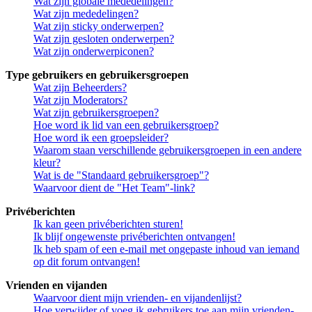
Wat zijn globale mededelingen?
Wat zijn mededelingen?
Wat zijn sticky onderwerpen?
Wat zijn gesloten onderwerpen?
Wat zijn onderwerpiconen?
Type gebruikers en gebruikersgroepen
Wat zijn Beheerders?
Wat zijn Moderators?
Wat zijn gebruikersgroepen?
Hoe word ik lid van een gebruikersgroep?
Hoe word ik een groepsleider?
Waarom staan verschillende gebruikersgroepen in een andere
kleur?
Wat is de "Standaard gebruikersgroep"?
Waarvoor dient de "Het Team"-link?
Privéberichten
Ik kan geen privéberichten sturen!
Ik blijf ongewenste privéberichten ontvangen!
Ik heb spam of een e-mail met ongepaste inhoud van iemand
op dit forum ontvangen!
Vrienden en vijanden
Waarvoor dient mijn vrienden- en vijandenlijst?
Hoe verwijder of voeg ik gebruikers toe aan mijn vrienden-