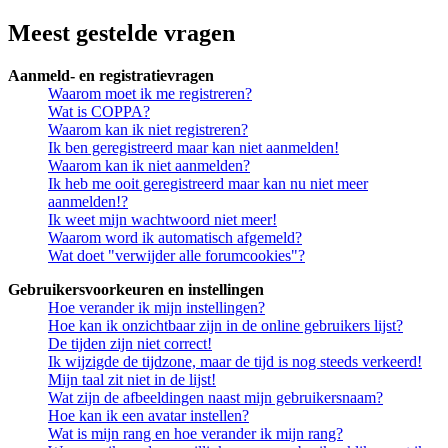
Meest gestelde vragen
Aanmeld- en registratievragen
Waarom moet ik me registreren?
Wat is COPPA?
Waarom kan ik niet registreren?
Ik ben geregistreerd maar kan niet aanmelden!
Waarom kan ik niet aanmelden?
Ik heb me ooit geregistreerd maar kan nu niet meer
aanmelden!?
Ik weet mijn wachtwoord niet meer!
Waarom word ik automatisch afgemeld?
Wat doet "verwijder alle forumcookies"?
Gebruikersvoorkeuren en instellingen
Hoe verander ik mijn instellingen?
Hoe kan ik onzichtbaar zijn in de online gebruikers lijst?
De tijden zijn niet correct!
Ik wijzigde de tijdzone, maar de tijd is nog steeds verkeerd!
Mijn taal zit niet in de lijst!
Wat zijn de afbeeldingen naast mijn gebruikersnaam?
Hoe kan ik een avatar instellen?
Wat is mijn rang en hoe verander ik mijn rang?