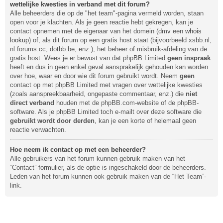
wettelijke kwesties in verband met dit forum?
Alle beheerders die op de "het team"-pagina vermeld worden, staan
open voor je klachten. Als je geen reactie hebt gekregen, kan je
contact opnemen met de eigenaar van het domein (dmv een
whois
lookup
) of, als dit forum op een gratis host staat (bijvoorbeeld xsbb.nl,
nl.forums.cc, dotbb.be, enz.), het beheer of misbruik-afdeling van de
gratis host. Wees je er bewust van dat phpBB Limited
geen inspraak
heeft en dus in geen enkel geval aansprakelijk gehouden kan worden
over hoe, waar en door wie dit forum gebruikt wordt. Neem
geen
contact op met phpBB Limited met vragen over wettelijke kwesties
(zoals aanspreekbaarheid, ongepaste commentaar, enz.) die
niet
direct verband
houden met de phpBB.com-website of de phpBB-
software. Als je phpBB Limited toch e-mailt over deze software die
gebruikt wordt door derden
, kan je een korte of helemaal geen
reactie verwachten.
Hoe neem ik contact op met een beheerder?
Alle gebruikers van het forum kunnen gebruik maken van het
“Contact”-formulier, als de optie is ingeschakeld door de beheerders.
Leden van het forum kunnen ook gebruik maken van de “Het Team”-
link.