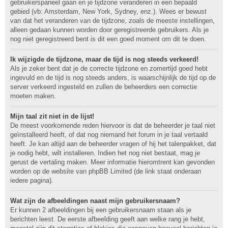
gebruikerspaneel gaan en je tijdzone veranderen in een bepaald
gebied (vb: Amsterdam, New York, Sydney, enz.). Wees er bewust
van dat het veranderen van de tijdzone, zoals de meeste instellingen,
alleen gedaan kunnen worden door geregistreerde gebruikers. Als je
nog niet geregistreerd bent is dit een goed moment om dit te doen.
Ik wijzigde de tijdzone, maar de tijd is nog steeds verkeerd!
Als je zeker bent dat je de correcte tijdzone en zomertijd goed hebt
ingevuld en de tijd is nog steeds anders, is waarschijnlijk de tijd op de
server verkeerd ingesteld en zullen de beheerders een correctie
moeten maken.
Mijn taal zit niet in de lijst!
De meest voorkomende reden hiervoor is dat de beheerder je taal niet
geïnstalleerd heeft, of dat nog niemand het forum in je taal vertaald
heeft. Je kan altijd aan de beheerder vragen of hij het talenpakket, dat
je nodig hebt, wilt installeren. Indien het nog niet bestaat, mag je
gerust de vertaling maken. Meer informatie hieromtrent kan gevonden
worden op de website van phpBB Limited (de link staat onderaan
iedere pagina).
Wat zijn de afbeeldingen naast mijn gebruikersnaam?
Er kunnen 2 afbeeldingen bij een gebruikersnaam staan als je
berichten leest. De eerste afbeelding geeft aan welke rang je hebt,