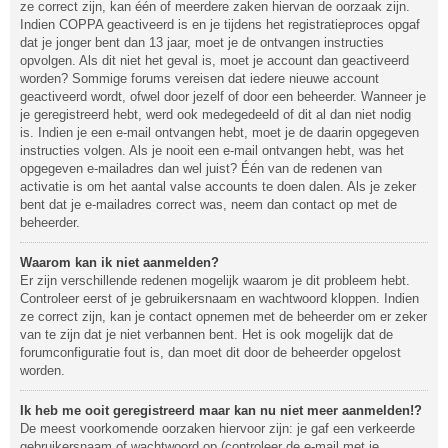
ze correct zijn, kan één of meerdere zaken hiervan de oorzaak zijn.
Indien COPPA geactiveerd is en je tijdens het registratieproces opgaf
dat je jonger bent dan 13 jaar, moet je de ontvangen instructies
opvolgen. Als dit niet het geval is, moet je account dan geactiveerd
worden? Sommige forums vereisen dat iedere nieuwe account
geactiveerd wordt, ofwel door jezelf of door een beheerder. Wanneer je
je geregistreerd hebt, werd ook medegedeeld of dit al dan niet nodig
is. Indien je een e-mail ontvangen hebt, moet je de daarin opgegeven
instructies volgen. Als je nooit een e-mail ontvangen hebt, was het
opgegeven e-mailadres dan wel juist? Één van de redenen van
activatie is om het aantal valse accounts te doen dalen. Als je zeker
bent dat je e-mailadres correct was, neem dan contact op met de
beheerder.
Waarom kan ik niet aanmelden?
Er zijn verschillende redenen mogelijk waarom je dit probleem hebt.
Controleer eerst of je gebruikersnaam en wachtwoord kloppen. Indien
ze correct zijn, kan je contact opnemen met de beheerder om er zeker
van te zijn dat je niet verbannen bent. Het is ook mogelijk dat de
forumconfiguratie fout is, dan moet dit door de beheerder opgelost
worden.
Ik heb me ooit geregistreerd maar kan nu niet meer aanmelden!?
De meest voorkomende oorzaken hiervoor zijn: je gaf een verkeerde
gebruikersnaam of wachtwoord op (controleer de e-mail met je