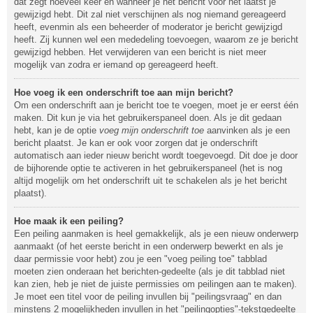
dat zegt hoeveel keer en wanneer je het bericht voor het laatst je
gewijzigd hebt. Dit zal niet verschijnen als nog niemand gereageerd
heeft, evenmin als een beheerder of moderator je bericht gewijzigd
heeft. Zij kunnen wel een mededeling toevoegen, waarom ze je bericht
gewijzigd hebben. Het verwijderen van een bericht is niet meer
mogelijk van zodra er iemand op gereageerd heeft.
Hoe voeg ik een onderschrift toe aan mijn bericht?
Om een onderschrift aan je bericht toe te voegen, moet je er eerst één
maken. Dit kun je via het gebruikerspaneel doen. Als je dit gedaan
hebt, kan je de optie
voeg mijn onderschrift toe
aanvinken als je een
bericht plaatst. Je kan er ook voor zorgen dat je onderschrift
automatisch aan ieder nieuw bericht wordt toegevoegd. Dit doe je door
de bijhorende optie te activeren in het gebruikerspaneel (het is nog
altijd mogelijk om het onderschrift uit te schakelen als je het bericht
plaatst).
Hoe maak ik een peiling?
Een peiling aanmaken is heel gemakkelijk, als je een nieuw onderwerp
aanmaakt (of het eerste bericht in een onderwerp bewerkt en als je
daar permissie voor hebt) zou je een "voeg peiling toe" tabblad
moeten zien onderaan het berichten-gedeelte (als je dit tabblad niet
kan zien, heb je niet de juiste permissies om peilingen aan te maken).
Je moet een titel voor de peiling invullen bij "peilingsvraag" en dan
minstens 2 mogelijkheden invullen in het "peilingopties"-tekstgedeelte