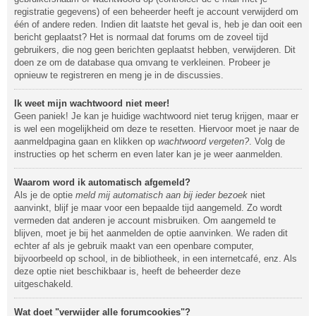
registratie gegevens) of een beheerder heeft je account verwijderd om
één of andere reden. Indien dit laatste het geval is, heb je dan ooit een
bericht geplaatst? Het is normaal dat forums om de zoveel tijd
gebruikers, die nog geen berichten geplaatst hebben, verwijderen. Dit
doen ze om de database qua omvang te verkleinen. Probeer je
opnieuw te registreren en meng je in de discussies.
Ik weet mijn wachtwoord niet meer!
Geen paniek! Je kan je huidige wachtwoord niet terug krijgen, maar er
is wel een mogelijkheid om deze te resetten. Hiervoor moet je naar de
aanmeldpagina gaan en klikken op
wachtwoord vergeten?
. Volg de
instructies op het scherm en even later kan je je weer aanmelden.
Waarom word ik automatisch afgemeld?
Als je de optie
meld mij automatisch aan bij ieder bezoek
niet
aanvinkt, blijf je maar voor een bepaalde tijd aangemeld. Zo wordt
vermeden dat anderen je account misbruiken. Om aangemeld te
blijven, moet je bij het aanmelden de optie aanvinken. We raden dit
echter af als je gebruik maakt van een openbare computer,
bijvoorbeeld op school, in de bibliotheek, in een internetcafé, enz. Als
deze optie niet beschikbaar is, heeft de beheerder deze
uitgeschakeld.
Wat doet "verwijder alle forumcookies"?