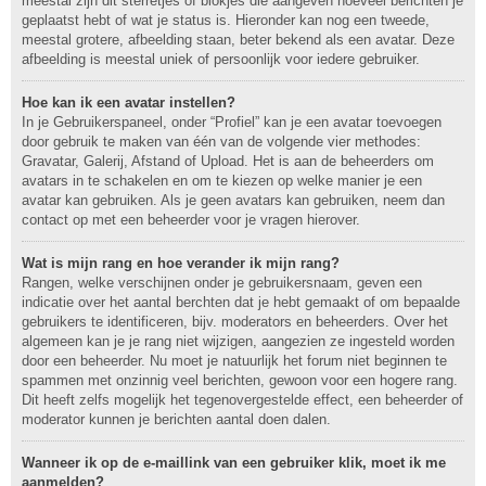
meestal zijn dit sterretjes of blokjes die aangeven hoeveel berichten je
geplaatst hebt of wat je status is. Hieronder kan nog een tweede,
meestal grotere, afbeelding staan, beter bekend als een avatar. Deze
afbeelding is meestal uniek of persoonlijk voor iedere gebruiker.
Hoe kan ik een avatar instellen?
In je Gebruikerspaneel, onder “Profiel” kan je een avatar toevoegen
door gebruik te maken van één van de volgende vier methodes:
Gravatar, Galerij, Afstand of Upload. Het is aan de beheerders om
avatars in te schakelen en om te kiezen op welke manier je een
avatar kan gebruiken. Als je geen avatars kan gebruiken, neem dan
contact op met een beheerder voor je vragen hierover.
Wat is mijn rang en hoe verander ik mijn rang?
Rangen, welke verschijnen onder je gebruikersnaam, geven een
indicatie over het aantal berchten dat je hebt gemaakt of om bepaalde
gebruikers te identificeren, bijv. moderators en beheerders. Over het
algemeen kan je je rang niet wijzigen, aangezien ze ingesteld worden
door een beheerder. Nu moet je natuurlijk het forum niet beginnen te
spammen met onzinnig veel berichten, gewoon voor een hogere rang.
Dit heeft zelfs mogelijk het tegenovergestelde effect, een beheerder of
moderator kunnen je berichten aantal doen dalen.
Wanneer ik op de e-maillink van een gebruiker klik, moet ik me
aanmelden?