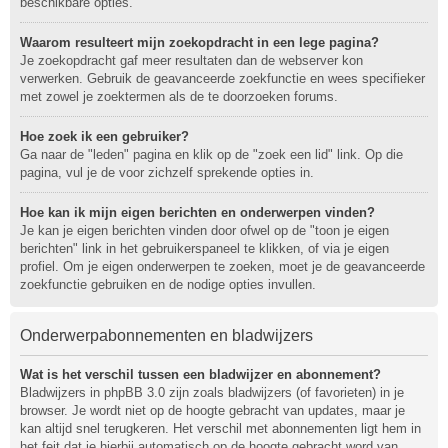
beschikbare opties.
Waarom resulteert mijn zoekopdracht in een lege pagina?
Je zoekopdracht gaf meer resultaten dan de webserver kon
verwerken. Gebruik de geavanceerde zoekfunctie en wees specifieker
met zowel je zoektermen als de te doorzoeken forums.
Hoe zoek ik een gebruiker?
Ga naar de "leden" pagina en klik op de "zoek een lid" link. Op die
pagina, vul je de voor zichzelf sprekende opties in.
Hoe kan ik mijn eigen berichten en onderwerpen vinden?
Je kan je eigen berichten vinden door ofwel op de "toon je eigen
berichten" link in het gebruikerspaneel te klikken, of via je eigen
profiel. Om je eigen onderwerpen te zoeken, moet je de geavanceerde
zoekfunctie gebruiken en de nodige opties invullen.
Onderwerpabonnementen en bladwijzers
Wat is het verschil tussen een bladwijzer en abonnement?
Bladwijzers in phpBB 3.0 zijn zoals bladwijzers (of favorieten) in je
browser. Je wordt niet op de hoogte gebracht van updates, maar je
kan altijd snel terugkeren. Het verschil met abonnementen ligt hem in
het feit dat je hierbij automatisch op de hoogte gebracht word van