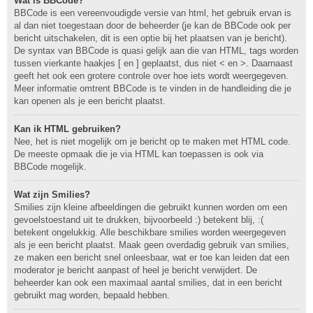
Wat is BBCode?
BBCode is een vereenvoudigde versie van html, het gebruik ervan is
al dan niet toegestaan door de beheerder (je kan de BBCode ook per
bericht uitschakelen, dit is een optie bij het plaatsen van je bericht).
De syntax van BBCode is quasi gelijk aan die van HTML, tags worden
tussen vierkante haakjes [ en ] geplaatst, dus niet < en >. Daarnaast
geeft het ook een grotere controle over hoe iets wordt weergegeven.
Meer informatie omtrent BBCode is te vinden in de handleiding die je
kan openen als je een bericht plaatst.
Kan ik HTML gebruiken?
Nee, het is niet mogelijk om je bericht op te maken met HTML code.
De meeste opmaak die je via HTML kan toepassen is ook via
BBCode mogelijk.
Wat zijn Smilies?
Smilies zijn kleine afbeeldingen die gebruikt kunnen worden om een
gevoelstoestand uit te drukken, bijvoorbeeld :) betekent blij, :(
betekent ongelukkig. Alle beschikbare smilies worden weergegeven
als je een bericht plaatst. Maak geen overdadig gebruik van smilies,
ze maken een bericht snel onleesbaar, wat er toe kan leiden dat een
moderator je bericht aanpast of heel je bericht verwijdert. De
beheerder kan ook een maximaal aantal smilies, dat in een bericht
gebruikt mag worden, bepaald hebben.