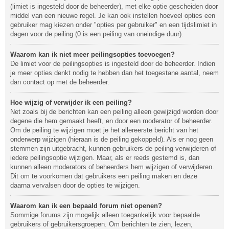
(limiet is ingesteld door de beheerder), met elke optie gescheiden door
middel van een nieuwe regel. Je kan ook instellen hoeveel opties een
gebruiker mag kiezen onder "opties per gebruiker" en een tijdslimiet in
dagen voor de peiling (0 is een peiling van oneindige duur).
Waarom kan ik niet meer peilingsopties toevoegen?
De limiet voor de peilingsopties is ingesteld door de beheerder. Indien
je meer opties denkt nodig te hebben dan het toegestane aantal, neem
dan contact op met de beheerder.
Hoe wijzig of verwijder ik een peiling?
Net zoals bij de berichten kan een peiling alleen gewijzigd worden door
degene die hem gemaakt heeft, en door een moderator of beheerder.
Om de peiling te wijzigen moet je het allereerste bericht van het
onderwerp wijzigen (hieraan is de peiling gekoppeld). Als er nog geen
stemmen zijn uitgebracht, kunnen gebruikers de peiling verwijderen of
iedere peilingsoptie wijzigen. Maar, als er reeds gestemd is, dan
kunnen alleen moderators of beheerders hem wijzigen of verwijderen.
Dit om te voorkomen dat gebruikers een peiling maken en deze
daarna vervalsen door de opties te wijzigen.
Waarom kan ik een bepaald forum niet openen?
Sommige forums zijn mogelijk alleen toegankelijk voor bepaalde
gebruikers of gebruikersgroepen. Om berichten te zien, lezen,