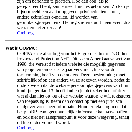
zijn om berichten te plaatsen. Hoe dan ook, als je
geregistreerd bent, kan je meer functies gebruiken. Zo kan je
bijvoorbeeld een avatar opgeven, privéberichten sturen,
andere gebruikers e-mailen, lid worden van
gebruikersgroepen, enz. Het registreren duurt maar even, dus
we raden het zeker aan!
Omhoog
Wat is COPPA?
COPPA is de afkorting voor het Engelse "Children’s Online
Privacy and Protection Act". Dit is een Amerikaanse wet van
1998, die vereist dat iedere website die mogelijk gegevens
van jongeren onder de 13 jaar verzamelt, hiervoor de
toestemming heeft van de ouders. Deze toestemming moet
schriftelijk of op een andere wijze gegeven worden, zodat de
ouders weten dat de website persoonlijke gegevens van hun
kind, jonger dan 13, heeft. Indien je niet zeker bent of deze
wet al dan niet op jou of de website waarop je wilt registreren
van toepassing is, neem dan contact op met een juridisch
raadgever voor meer informatie. Houd er rekening mee dat
het phpBB team geen wettelijke informatie kan verschaffen
en ook niet het aanspreekpunt is voor deze wetgeving, tenzij
dit hieronder vermeld wordt.
Omhoog