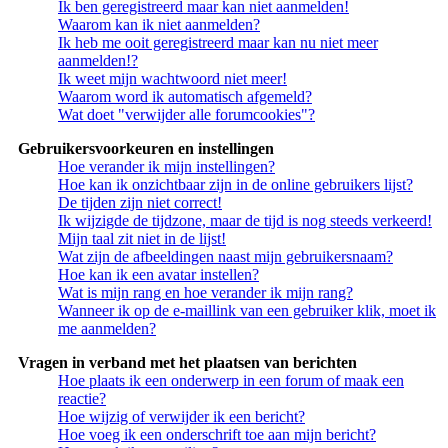
Ik ben geregistreerd maar kan niet aanmelden!
Waarom kan ik niet aanmelden?
Ik heb me ooit geregistreerd maar kan nu niet meer
aanmelden!?
Ik weet mijn wachtwoord niet meer!
Waarom word ik automatisch afgemeld?
Wat doet "verwijder alle forumcookies"?
Gebruikersvoorkeuren en instellingen
Hoe verander ik mijn instellingen?
Hoe kan ik onzichtbaar zijn in de online gebruikers lijst?
De tijden zijn niet correct!
Ik wijzigde de tijdzone, maar de tijd is nog steeds verkeerd!
Mijn taal zit niet in de lijst!
Wat zijn de afbeeldingen naast mijn gebruikersnaam?
Hoe kan ik een avatar instellen?
Wat is mijn rang en hoe verander ik mijn rang?
Wanneer ik op de e-maillink van een gebruiker klik, moet ik
me aanmelden?
Vragen in verband met het plaatsen van berichten
Hoe plaats ik een onderwerp in een forum of maak een
reactie?
Hoe wijzig of verwijder ik een bericht?
Hoe voeg ik een onderschrift toe aan mijn bericht?