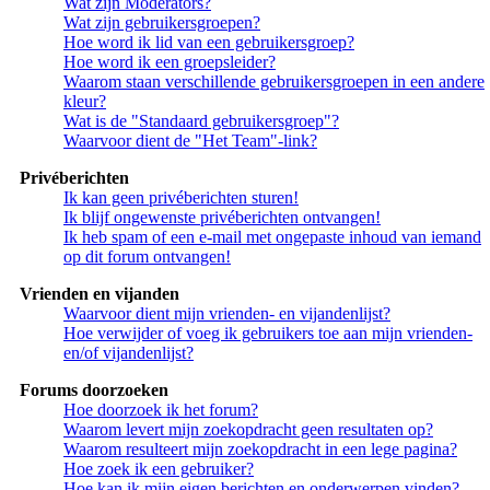
Wat zijn Moderators?
Wat zijn gebruikersgroepen?
Hoe word ik lid van een gebruikersgroep?
Hoe word ik een groepsleider?
Waarom staan verschillende gebruikersgroepen in een andere
kleur?
Wat is de "Standaard gebruikersgroep"?
Waarvoor dient de "Het Team"-link?
Privéberichten
Ik kan geen privéberichten sturen!
Ik blijf ongewenste privéberichten ontvangen!
Ik heb spam of een e-mail met ongepaste inhoud van iemand
op dit forum ontvangen!
Vrienden en vijanden
Waarvoor dient mijn vrienden- en vijandenlijst?
Hoe verwijder of voeg ik gebruikers toe aan mijn vrienden-
en/of vijandenlijst?
Forums doorzoeken
Hoe doorzoek ik het forum?
Waarom levert mijn zoekopdracht geen resultaten op?
Waarom resulteert mijn zoekopdracht in een lege pagina?
Hoe zoek ik een gebruiker?
Hoe kan ik mijn eigen berichten en onderwerpen vinden?