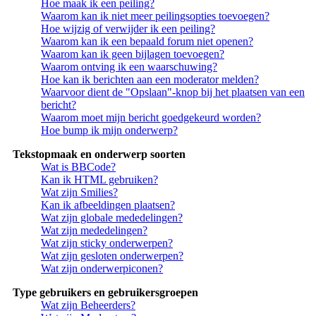
Hoe maak ik een peiling?
Waarom kan ik niet meer peilingsopties toevoegen?
Hoe wijzig of verwijder ik een peiling?
Waarom kan ik een bepaald forum niet openen?
Waarom kan ik geen bijlagen toevoegen?
Waarom ontving ik een waarschuwing?
Hoe kan ik berichten aan een moderator melden?
Waarvoor dient de "Opslaan"-knop bij het plaatsen van een
bericht?
Waarom moet mijn bericht goedgekeurd worden?
Hoe bump ik mijn onderwerp?
Tekstopmaak en onderwerp soorten
Wat is BBCode?
Kan ik HTML gebruiken?
Wat zijn Smilies?
Kan ik afbeeldingen plaatsen?
Wat zijn globale mededelingen?
Wat zijn mededelingen?
Wat zijn sticky onderwerpen?
Wat zijn gesloten onderwerpen?
Wat zijn onderwerpiconen?
Type gebruikers en gebruikersgroepen
Wat zijn Beheerders?