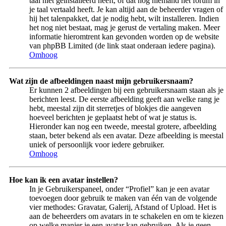
taal niet geïnstalleerd heeft, of dat nog niemand het forum in
je taal vertaald heeft. Je kan altijd aan de beheerder vragen of
hij het talenpakket, dat je nodig hebt, wilt installeren. Indien
het nog niet bestaat, mag je gerust de vertaling maken. Meer
informatie hieromtrent kan gevonden worden op de website
van phpBB Limited (de link staat onderaan iedere pagina).
Omhoog
Wat zijn de afbeeldingen naast mijn gebruikersnaam?
Er kunnen 2 afbeeldingen bij een gebruikersnaam staan als je
berichten leest. De eerste afbeelding geeft aan welke rang je
hebt, meestal zijn dit sterretjes of blokjes die aangeven
hoeveel berichten je geplaatst hebt of wat je status is.
Hieronder kan nog een tweede, meestal grotere, afbeelding
staan, beter bekend als een avatar. Deze afbeelding is meestal
uniek of persoonlijk voor iedere gebruiker.
Omhoog
Hoe kan ik een avatar instellen?
In je Gebruikerspaneel, onder “Profiel” kan je een avatar
toevoegen door gebruik te maken van één van de volgende
vier methodes: Gravatar, Galerij, Afstand of Upload. Het is
aan de beheerders om avatars in te schakelen en om te kiezen
op welke manier je een avatar kan gebruiken. Als je geen