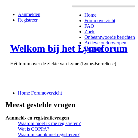
Aanmelden
Home
Registreer
Forumoverzicht
FAQ
Zoek
Onbeantwoorde berichten
Actieve onderwerpen
Welkom bij het Lymeforum
Het team
Hét forum over de ziekte van Lyme (Lyme-Borreliose)
Home
Forumoverzicht
Meest gestelde vragen
Aanmeld- en registratievragen
Waarom moet ik me registreren?
Wat is COPPA?
Waarom kan ik niet registreren?