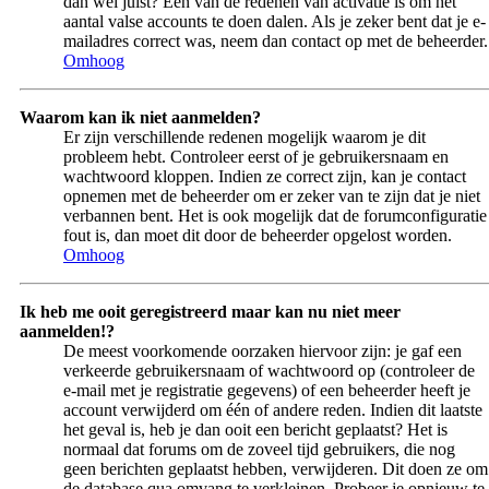
dan wel juist? Één van de redenen van activatie is om het
aantal valse accounts te doen dalen. Als je zeker bent dat je e-
mailadres correct was, neem dan contact op met de beheerder.
Omhoog
Waarom kan ik niet aanmelden?
Er zijn verschillende redenen mogelijk waarom je dit
probleem hebt. Controleer eerst of je gebruikersnaam en
wachtwoord kloppen. Indien ze correct zijn, kan je contact
opnemen met de beheerder om er zeker van te zijn dat je niet
verbannen bent. Het is ook mogelijk dat de forumconfiguratie
fout is, dan moet dit door de beheerder opgelost worden.
Omhoog
Ik heb me ooit geregistreerd maar kan nu niet meer
aanmelden!?
De meest voorkomende oorzaken hiervoor zijn: je gaf een
verkeerde gebruikersnaam of wachtwoord op (controleer de
e-mail met je registratie gegevens) of een beheerder heeft je
account verwijderd om één of andere reden. Indien dit laatste
het geval is, heb je dan ooit een bericht geplaatst? Het is
normaal dat forums om de zoveel tijd gebruikers, die nog
geen berichten geplaatst hebben, verwijderen. Dit doen ze om
de database qua omvang te verkleinen. Probeer je opnieuw te