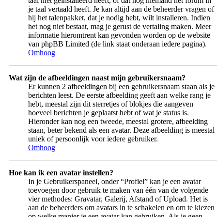
taal niet geïnstalleerd heeft, of dat nog niemand het forum in
je taal vertaald heeft. Je kan altijd aan de beheerder vragen of
hij het talenpakket, dat je nodig hebt, wilt installeren. Indien
het nog niet bestaat, mag je gerust de vertaling maken. Meer
informatie hieromtrent kan gevonden worden op de website
van phpBB Limited (de link staat onderaan iedere pagina).
Omhoog
Wat zijn de afbeeldingen naast mijn gebruikersnaam?
Er kunnen 2 afbeeldingen bij een gebruikersnaam staan als je
berichten leest. De eerste afbeelding geeft aan welke rang je
hebt, meestal zijn dit sterretjes of blokjes die aangeven
hoeveel berichten je geplaatst hebt of wat je status is.
Hieronder kan nog een tweede, meestal grotere, afbeelding
staan, beter bekend als een avatar. Deze afbeelding is meestal
uniek of persoonlijk voor iedere gebruiker.
Omhoog
Hoe kan ik een avatar instellen?
In je Gebruikerspaneel, onder “Profiel” kan je een avatar
toevoegen door gebruik te maken van één van de volgende
vier methodes: Gravatar, Galerij, Afstand of Upload. Het is
aan de beheerders om avatars in te schakelen en om te kiezen
op welke manier je een avatar kan gebruiken. Als je geen