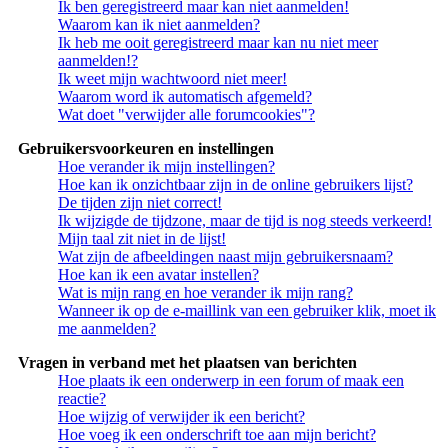
Ik ben geregistreerd maar kan niet aanmelden!
Waarom kan ik niet aanmelden?
Ik heb me ooit geregistreerd maar kan nu niet meer
aanmelden!?
Ik weet mijn wachtwoord niet meer!
Waarom word ik automatisch afgemeld?
Wat doet "verwijder alle forumcookies"?
Gebruikersvoorkeuren en instellingen
Hoe verander ik mijn instellingen?
Hoe kan ik onzichtbaar zijn in de online gebruikers lijst?
De tijden zijn niet correct!
Ik wijzigde de tijdzone, maar de tijd is nog steeds verkeerd!
Mijn taal zit niet in de lijst!
Wat zijn de afbeeldingen naast mijn gebruikersnaam?
Hoe kan ik een avatar instellen?
Wat is mijn rang en hoe verander ik mijn rang?
Wanneer ik op de e-maillink van een gebruiker klik, moet ik
me aanmelden?
Vragen in verband met het plaatsen van berichten
Hoe plaats ik een onderwerp in een forum of maak een
reactie?
Hoe wijzig of verwijder ik een bericht?
Hoe voeg ik een onderschrift toe aan mijn bericht?