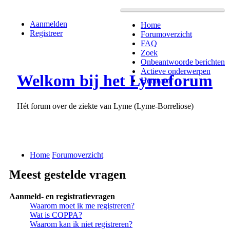
Aanmelden
Home
Registreer
Forumoverzicht
FAQ
Zoek
Onbeantwoorde berichten
Actieve onderwerpen
Welkom bij het Lymeforum
Het team
Hét forum over de ziekte van Lyme (Lyme-Borreliose)
Home
Forumoverzicht
Meest gestelde vragen
Aanmeld- en registratievragen
Waarom moet ik me registreren?
Wat is COPPA?
Waarom kan ik niet registreren?