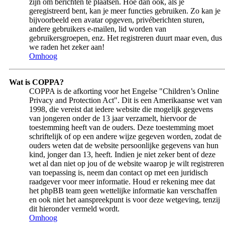
zijn om berichten te plaatsen. Hoe dan ook, als je
geregistreerd bent, kan je meer functies gebruiken. Zo kan je
bijvoorbeeld een avatar opgeven, privéberichten sturen,
andere gebruikers e-mailen, lid worden van
gebruikersgroepen, enz. Het registreren duurt maar even, dus
we raden het zeker aan!
Omhoog
Wat is COPPA?
COPPA is de afkorting voor het Engelse "Children’s Online
Privacy and Protection Act". Dit is een Amerikaanse wet van
1998, die vereist dat iedere website die mogelijk gegevens
van jongeren onder de 13 jaar verzamelt, hiervoor de
toestemming heeft van de ouders. Deze toestemming moet
schriftelijk of op een andere wijze gegeven worden, zodat de
ouders weten dat de website persoonlijke gegevens van hun
kind, jonger dan 13, heeft. Indien je niet zeker bent of deze
wet al dan niet op jou of de website waarop je wilt registreren
van toepassing is, neem dan contact op met een juridisch
raadgever voor meer informatie. Houd er rekening mee dat
het phpBB team geen wettelijke informatie kan verschaffen
en ook niet het aanspreekpunt is voor deze wetgeving, tenzij
dit hieronder vermeld wordt.
Omhoog