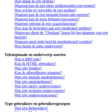
Hoe maak ik een peiling?
Waarom kan ik niet meer peilingsopties toevoegen?
Hoe wijzig of verwijder ik een peiling?
Waarom kan ik een bepaald forum niet openen?
Waarom kan ik geen bijlagen toevoegen?
Waarom ontving ik een waarschuwing?
Hoe kan ik berichten aan een moderator melden?
Waarvoor dient de "Opslaan"-knop bij het plaatsen van een
bericht?
Waarom moet mijn bericht goedgekeurd worden?
Hoe bump ik mijn onderwerp?
Tekstopmaak en onderwerp soorten
Wat is BBCode?
Kan ik HTML gebruiken?
Wat zijn Smilies?
Kan ik afbeeldingen plaatsen?
Wat zijn globale mededelingen?
Wat zijn mededelingen?
Wat zijn sticky onderwerpen?
Wat zijn gesloten onderwerpen?
Wat zijn onderwerpiconen?
Type gebruikers en gebruikersgroepen
Wat zijn Beheerders?