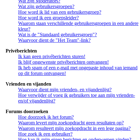
Wat zijn Moderators?
Wat zijn gebruikersgroepen?
Hoe word ik lid van een gebruikersgroep?
Hoe word ik een groepsleider?
Waarom staan verschillende gebruikersgroepen in een andere
kleur?
Wat is de "Standaard gebruikersgroep"?
Waarvoor dient de "Het Team"-link?
Privéberichten
Ik kan geen privéberichten sturen!
Ik blijf ongewenste privéberichten ontvangen!
Ik heb spam of een e-mail met ongepaste inhoud van iemand
op dit forum ontvangen!
Vrienden en vijanden
Waarvoor dient mijn vrienden- en vijandenlijst?
Hoe verwijder of voeg ik gebruikers toe aan mijn vrienden-
en/of vijandenlijst?
Forums doorzoeken
Hoe doorzoek ik het forum?
Waarom levert mijn zoekopdracht geen resultaten op?
Waarom resulteert mijn zoekopdracht in een lege pagina?
Hoe zoek ik een gebruiker?
Hoe kan ik mijn eigen berichten en onderwerpen vinden?