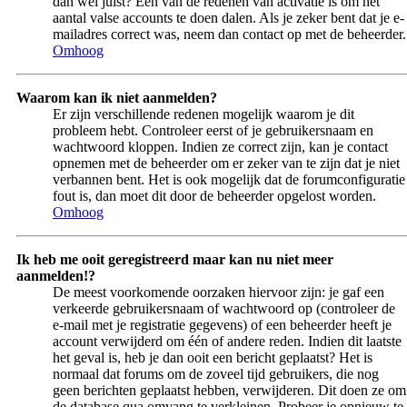
dan wel juist? Één van de redenen van activatie is om het
aantal valse accounts te doen dalen. Als je zeker bent dat je e-
mailadres correct was, neem dan contact op met de beheerder.
Omhoog
Waarom kan ik niet aanmelden?
Er zijn verschillende redenen mogelijk waarom je dit
probleem hebt. Controleer eerst of je gebruikersnaam en
wachtwoord kloppen. Indien ze correct zijn, kan je contact
opnemen met de beheerder om er zeker van te zijn dat je niet
verbannen bent. Het is ook mogelijk dat de forumconfiguratie
fout is, dan moet dit door de beheerder opgelost worden.
Omhoog
Ik heb me ooit geregistreerd maar kan nu niet meer
aanmelden!?
De meest voorkomende oorzaken hiervoor zijn: je gaf een
verkeerde gebruikersnaam of wachtwoord op (controleer de
e-mail met je registratie gegevens) of een beheerder heeft je
account verwijderd om één of andere reden. Indien dit laatste
het geval is, heb je dan ooit een bericht geplaatst? Het is
normaal dat forums om de zoveel tijd gebruikers, die nog
geen berichten geplaatst hebben, verwijderen. Dit doen ze om
de database qua omvang te verkleinen. Probeer je opnieuw te