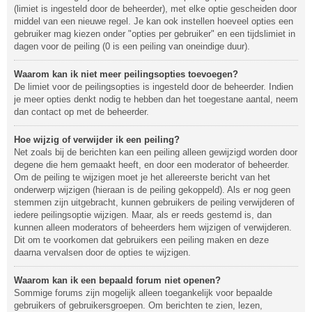
(limiet is ingesteld door de beheerder), met elke optie gescheiden door
middel van een nieuwe regel. Je kan ook instellen hoeveel opties een
gebruiker mag kiezen onder "opties per gebruiker" en een tijdslimiet in
dagen voor de peiling (0 is een peiling van oneindige duur).
Waarom kan ik niet meer peilingsopties toevoegen?
De limiet voor de peilingsopties is ingesteld door de beheerder. Indien
je meer opties denkt nodig te hebben dan het toegestane aantal, neem
dan contact op met de beheerder.
Hoe wijzig of verwijder ik een peiling?
Net zoals bij de berichten kan een peiling alleen gewijzigd worden door
degene die hem gemaakt heeft, en door een moderator of beheerder.
Om de peiling te wijzigen moet je het allereerste bericht van het
onderwerp wijzigen (hieraan is de peiling gekoppeld). Als er nog geen
stemmen zijn uitgebracht, kunnen gebruikers de peiling verwijderen of
iedere peilingsoptie wijzigen. Maar, als er reeds gestemd is, dan
kunnen alleen moderators of beheerders hem wijzigen of verwijderen.
Dit om te voorkomen dat gebruikers een peiling maken en deze
daarna vervalsen door de opties te wijzigen.
Waarom kan ik een bepaald forum niet openen?
Sommige forums zijn mogelijk alleen toegankelijk voor bepaalde
gebruikers of gebruikersgroepen. Om berichten te zien, lezen,