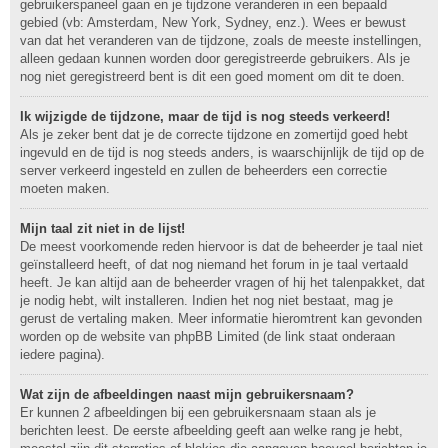
gebruikerspaneel gaan en je tijdzone veranderen in een bepaald
gebied (vb: Amsterdam, New York, Sydney, enz.). Wees er bewust
van dat het veranderen van de tijdzone, zoals de meeste instellingen,
alleen gedaan kunnen worden door geregistreerde gebruikers. Als je
nog niet geregistreerd bent is dit een goed moment om dit te doen.
Ik wijzigde de tijdzone, maar de tijd is nog steeds verkeerd!
Als je zeker bent dat je de correcte tijdzone en zomertijd goed hebt
ingevuld en de tijd is nog steeds anders, is waarschijnlijk de tijd op de
server verkeerd ingesteld en zullen de beheerders een correctie
moeten maken.
Mijn taal zit niet in de lijst!
De meest voorkomende reden hiervoor is dat de beheerder je taal niet
geïnstalleerd heeft, of dat nog niemand het forum in je taal vertaald
heeft. Je kan altijd aan de beheerder vragen of hij het talenpakket, dat
je nodig hebt, wilt installeren. Indien het nog niet bestaat, mag je
gerust de vertaling maken. Meer informatie hieromtrent kan gevonden
worden op de website van phpBB Limited (de link staat onderaan
iedere pagina).
Wat zijn de afbeeldingen naast mijn gebruikersnaam?
Er kunnen 2 afbeeldingen bij een gebruikersnaam staan als je
berichten leest. De eerste afbeelding geeft aan welke rang je hebt,