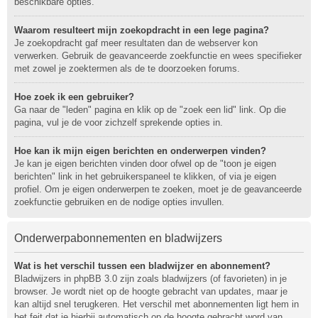
beschikbare opties.
Waarom resulteert mijn zoekopdracht in een lege pagina?
Je zoekopdracht gaf meer resultaten dan de webserver kon
verwerken. Gebruik de geavanceerde zoekfunctie en wees specifieker
met zowel je zoektermen als de te doorzoeken forums.
Hoe zoek ik een gebruiker?
Ga naar de "leden" pagina en klik op de "zoek een lid" link. Op die
pagina, vul je de voor zichzelf sprekende opties in.
Hoe kan ik mijn eigen berichten en onderwerpen vinden?
Je kan je eigen berichten vinden door ofwel op de "toon je eigen
berichten" link in het gebruikerspaneel te klikken, of via je eigen
profiel. Om je eigen onderwerpen te zoeken, moet je de geavanceerde
zoekfunctie gebruiken en de nodige opties invullen.
Onderwerpabonnementen en bladwijzers
Wat is het verschil tussen een bladwijzer en abonnement?
Bladwijzers in phpBB 3.0 zijn zoals bladwijzers (of favorieten) in je
browser. Je wordt niet op de hoogte gebracht van updates, maar je
kan altijd snel terugkeren. Het verschil met abonnementen ligt hem in
het feit dat je hierbij automatisch op de hoogte gebracht word van