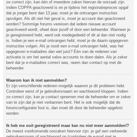
ze correct zijn, kan één of meerdere zaken hiervan de oorzaak zijn.
Indien COPPA geactiveerd is en je tijdens het registratieproces opgaf
dat je jonger bent dan 13 jaar, moet je de ontvangen instructies
opvolgen. Als dit niet het geval is, moet je account dan geactiveerd
worden? Sommige forums vereisen dat iedere nieuwe account
geactiveerd wordt, ofwel door jezelf of door een beheerder. Wanneer je
je geregistreerd hebt, werd ook medegedeeld of dit al dan niet nodig
is. Indien je een e-mail ontvangen hebt, moet je de daarin opgegeven
instructies volgen. Als je nooit een e-mail ontvangen hebt, was het
opgegeven e-mailadres dan wel juist? Één van de redenen van
activatie is om het aantal valse accounts te doen dalen. Als je zeker
bent dat je e-mailadres correct was, neem dan contact op met de
beheerder.
Waarom kan ik niet aanmelden?
Er zijn verschillende redenen mogelijk waarom je dit probleem hebt.
Controleer eerst of je gebruikersnaam en wachtwoord kloppen. Indien
ze correct zijn, kan je contact opnemen met de beheerder om er zeker
van te zijn dat je niet verbannen bent. Het is ook mogelijk dat de
forumconfiguratie fout is, dan moet dit door de beheerder opgelost
worden.
Ik heb me ooit geregistreerd maar kan nu niet meer aanmelden!?
De meest voorkomende oorzaken hiervoor zijn: je gaf een verkeerde
gebruikersnaam of wachtwoord op (controleer de e-mail met je