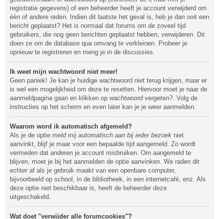
registratie gegevens) of een beheerder heeft je account verwijderd om
één of andere reden. Indien dit laatste het geval is, heb je dan ooit een
bericht geplaatst? Het is normaal dat forums om de zoveel tijd
gebruikers, die nog geen berichten geplaatst hebben, verwijderen. Dit
doen ze om de database qua omvang te verkleinen. Probeer je
opnieuw te registreren en meng je in de discussies.
Ik weet mijn wachtwoord niet meer!
Geen paniek! Je kan je huidige wachtwoord niet terug krijgen, maar er
is wel een mogelijkheid om deze te resetten. Hiervoor moet je naar de
aanmeldpagina gaan en klikken op
wachtwoord vergeten?
. Volg de
instructies op het scherm en even later kan je je weer aanmelden.
Waarom word ik automatisch afgemeld?
Als je de optie
meld mij automatisch aan bij ieder bezoek
niet
aanvinkt, blijf je maar voor een bepaalde tijd aangemeld. Zo wordt
vermeden dat anderen je account misbruiken. Om aangemeld te
blijven, moet je bij het aanmelden de optie aanvinken. We raden dit
echter af als je gebruik maakt van een openbare computer,
bijvoorbeeld op school, in de bibliotheek, in een internetcafé, enz. Als
deze optie niet beschikbaar is, heeft de beheerder deze
uitgeschakeld.
Wat doet "verwijder alle forumcookies"?