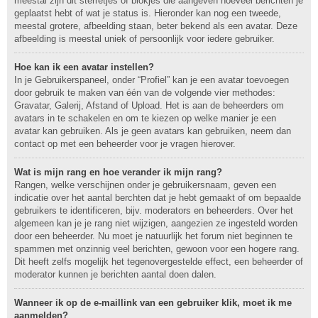
meestal zijn dit sterretjes of blokjes die aangeven hoeveel berichten je
geplaatst hebt of wat je status is. Hieronder kan nog een tweede,
meestal grotere, afbeelding staan, beter bekend als een avatar. Deze
afbeelding is meestal uniek of persoonlijk voor iedere gebruiker.
Hoe kan ik een avatar instellen?
In je Gebruikerspaneel, onder “Profiel” kan je een avatar toevoegen
door gebruik te maken van één van de volgende vier methodes:
Gravatar, Galerij, Afstand of Upload. Het is aan de beheerders om
avatars in te schakelen en om te kiezen op welke manier je een
avatar kan gebruiken. Als je geen avatars kan gebruiken, neem dan
contact op met een beheerder voor je vragen hierover.
Wat is mijn rang en hoe verander ik mijn rang?
Rangen, welke verschijnen onder je gebruikersnaam, geven een
indicatie over het aantal berchten dat je hebt gemaakt of om bepaalde
gebruikers te identificeren, bijv. moderators en beheerders. Over het
algemeen kan je je rang niet wijzigen, aangezien ze ingesteld worden
door een beheerder. Nu moet je natuurlijk het forum niet beginnen te
spammen met onzinnig veel berichten, gewoon voor een hogere rang.
Dit heeft zelfs mogelijk het tegenovergestelde effect, een beheerder of
moderator kunnen je berichten aantal doen dalen.
Wanneer ik op de e-maillink van een gebruiker klik, moet ik me
aanmelden?