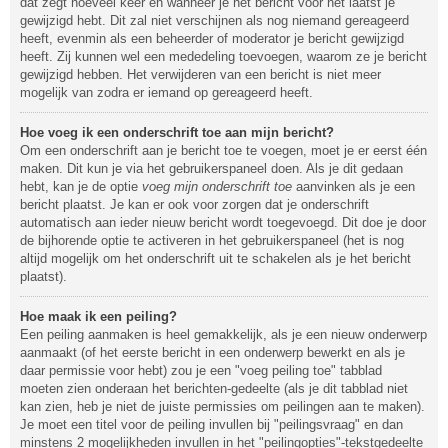
dat zegt hoeveel keer en wanneer je het bericht voor het laatst je
gewijzigd hebt. Dit zal niet verschijnen als nog niemand gereageerd
heeft, evenmin als een beheerder of moderator je bericht gewijzigd
heeft. Zij kunnen wel een mededeling toevoegen, waarom ze je bericht
gewijzigd hebben. Het verwijderen van een bericht is niet meer
mogelijk van zodra er iemand op gereageerd heeft.
Hoe voeg ik een onderschrift toe aan mijn bericht?
Om een onderschrift aan je bericht toe te voegen, moet je er eerst één
maken. Dit kun je via het gebruikerspaneel doen. Als je dit gedaan
hebt, kan je de optie
voeg mijn onderschrift toe
aanvinken als je een
bericht plaatst. Je kan er ook voor zorgen dat je onderschrift
automatisch aan ieder nieuw bericht wordt toegevoegd. Dit doe je door
de bijhorende optie te activeren in het gebruikerspaneel (het is nog
altijd mogelijk om het onderschrift uit te schakelen als je het bericht
plaatst).
Hoe maak ik een peiling?
Een peiling aanmaken is heel gemakkelijk, als je een nieuw onderwerp
aanmaakt (of het eerste bericht in een onderwerp bewerkt en als je
daar permissie voor hebt) zou je een "voeg peiling toe" tabblad
moeten zien onderaan het berichten-gedeelte (als je dit tabblad niet
kan zien, heb je niet de juiste permissies om peilingen aan te maken).
Je moet een titel voor de peiling invullen bij "peilingsvraag" en dan
minstens 2 mogelijkheden invullen in het "peilingopties"-tekstgedeelte