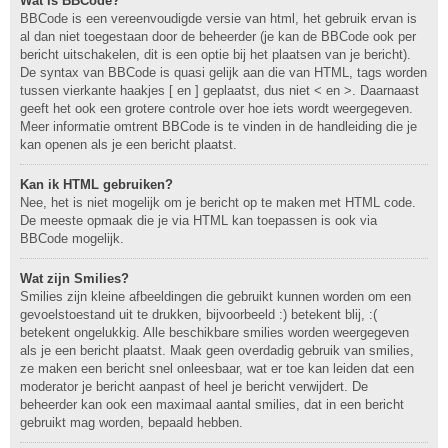
Wat is BBCode?
BBCode is een vereenvoudigde versie van html, het gebruik ervan is
al dan niet toegestaan door de beheerder (je kan de BBCode ook per
bericht uitschakelen, dit is een optie bij het plaatsen van je bericht).
De syntax van BBCode is quasi gelijk aan die van HTML, tags worden
tussen vierkante haakjes [ en ] geplaatst, dus niet < en >. Daarnaast
geeft het ook een grotere controle over hoe iets wordt weergegeven.
Meer informatie omtrent BBCode is te vinden in de handleiding die je
kan openen als je een bericht plaatst.
Kan ik HTML gebruiken?
Nee, het is niet mogelijk om je bericht op te maken met HTML code.
De meeste opmaak die je via HTML kan toepassen is ook via
BBCode mogelijk.
Wat zijn Smilies?
Smilies zijn kleine afbeeldingen die gebruikt kunnen worden om een
gevoelstoestand uit te drukken, bijvoorbeeld :) betekent blij, :(
betekent ongelukkig. Alle beschikbare smilies worden weergegeven
als je een bericht plaatst. Maak geen overdadig gebruik van smilies,
ze maken een bericht snel onleesbaar, wat er toe kan leiden dat een
moderator je bericht aanpast of heel je bericht verwijdert. De
beheerder kan ook een maximaal aantal smilies, dat in een bericht
gebruikt mag worden, bepaald hebben.