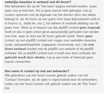
wettelijke kwesties in verband met dit forum?
Alle beheerders die op de "het team"-pagina vermeld worden, staan
open voor je klachten. Als je geen reactie hebt gekregen, kan je
contact opnemen met de eigenaar van het domein (dmv een
whois
lookup
) of, als dit forum op een gratis host staat (bijvoorbeeld xsbb.nl,
nl.forums.cc, dotbb.be, enz.), het beheer of misbruik-afdeling van de
gratis host. Wees je er bewust van dat phpBB Limited
geen inspraak
heeft en dus in geen enkel geval aansprakelijk gehouden kan worden
over hoe, waar en door wie dit forum gebruikt wordt. Neem
geen
contact op met phpBB Limited met vragen over wettelijke kwesties
(zoals aanspreekbaarheid, ongepaste commentaar, enz.) die
niet
direct verband
houden met de phpBB.com-website of de phpBB-
software. Als je phpBB Limited toch e-mailt over deze software die
gebruikt wordt door derden
, kan je een korte of helemaal geen
reactie verwachten.
Hoe neem ik contact op met een beheerder?
Alle gebruikers van het forum kunnen gebruik maken van het
“Contact”-formulier, als de optie is ingeschakeld door de beheerders.
Leden van het forum kunnen ook gebruik maken van de “Het Team”-
link.