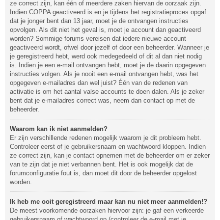
ze correct zijn, kan één of meerdere zaken hiervan de oorzaak zijn.
Indien COPPA geactiveerd is en je tijdens het registratieproces opgaf
dat je jonger bent dan 13 jaar, moet je de ontvangen instructies
opvolgen. Als dit niet het geval is, moet je account dan geactiveerd
worden? Sommige forums vereisen dat iedere nieuwe account
geactiveerd wordt, ofwel door jezelf of door een beheerder. Wanneer je
je geregistreerd hebt, werd ook medegedeeld of dit al dan niet nodig
is. Indien je een e-mail ontvangen hebt, moet je de daarin opgegeven
instructies volgen. Als je nooit een e-mail ontvangen hebt, was het
opgegeven e-mailadres dan wel juist? Één van de redenen van
activatie is om het aantal valse accounts te doen dalen. Als je zeker
bent dat je e-mailadres correct was, neem dan contact op met de
beheerder.
Waarom kan ik niet aanmelden?
Er zijn verschillende redenen mogelijk waarom je dit probleem hebt.
Controleer eerst of je gebruikersnaam en wachtwoord kloppen. Indien
ze correct zijn, kan je contact opnemen met de beheerder om er zeker
van te zijn dat je niet verbannen bent. Het is ook mogelijk dat de
forumconfiguratie fout is, dan moet dit door de beheerder opgelost
worden.
Ik heb me ooit geregistreerd maar kan nu niet meer aanmelden!?
De meest voorkomende oorzaken hiervoor zijn: je gaf een verkeerde
gebruikersnaam of wachtwoord op (controleer de e-mail met je