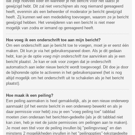
dat zegt hoeveel keer en wanneer je het bericht voor het laatst je
gewijzigd hebt. Dit zal niet verschijnen als nog niemand gereageerd
heeft, evenmin als een beheerder of moderator je bericht gewijzigd
heeft. Zij kunnen wel een mededeling toevoegen, waarom ze je bericht
gewijzigd hebben. Het verwijderen van een bericht is niet meer
mogelijk van zodra er iemand op gereageerd heeft.
Hoe voeg ik een onderschrift toe aan mijn bericht?
Om een onderschrift aan je bericht toe te voegen, moet je er eerst één
maken. Dit kun je via het gebruikerspaneel doen. Als je dit gedaan
hebt, kan je de optie
voeg mijn onderschrift toe
aanvinken als je een
bericht plaatst. Je kan er ook voor zorgen dat je onderschrift
automatisch aan ieder nieuw bericht wordt toegevoegd. Dit doe je door
de bijhorende optie te activeren in het gebruikerspaneel (het is nog
altijd mogelijk om het onderschrift uit te schakelen als je het bericht
plaatst).
Hoe maak ik een peiling?
Een peiling aanmaken is heel gemakkelijk, als je een nieuw onderwerp
aanmaakt (of het eerste bericht in een onderwerp bewerkt en als je
daar permissie voor hebt) zou je een "voeg peiling toe" tabblad
moeten zien onderaan het berichten-gedeelte (als je dit tabblad niet
kan zien, heb je niet de juiste permissies om peilingen aan te maken).
Je moet een titel voor de peiling invullen bij "peilingsvraag" en dan
minstens 2 mogelijkheden invullen in het "peilingopties"-tekstgedeelte