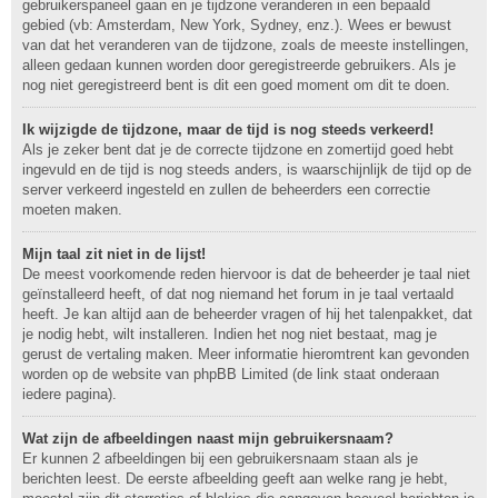
gebruikerspaneel gaan en je tijdzone veranderen in een bepaald
gebied (vb: Amsterdam, New York, Sydney, enz.). Wees er bewust
van dat het veranderen van de tijdzone, zoals de meeste instellingen,
alleen gedaan kunnen worden door geregistreerde gebruikers. Als je
nog niet geregistreerd bent is dit een goed moment om dit te doen.
Ik wijzigde de tijdzone, maar de tijd is nog steeds verkeerd!
Als je zeker bent dat je de correcte tijdzone en zomertijd goed hebt
ingevuld en de tijd is nog steeds anders, is waarschijnlijk de tijd op de
server verkeerd ingesteld en zullen de beheerders een correctie
moeten maken.
Mijn taal zit niet in de lijst!
De meest voorkomende reden hiervoor is dat de beheerder je taal niet
geïnstalleerd heeft, of dat nog niemand het forum in je taal vertaald
heeft. Je kan altijd aan de beheerder vragen of hij het talenpakket, dat
je nodig hebt, wilt installeren. Indien het nog niet bestaat, mag je
gerust de vertaling maken. Meer informatie hieromtrent kan gevonden
worden op de website van phpBB Limited (de link staat onderaan
iedere pagina).
Wat zijn de afbeeldingen naast mijn gebruikersnaam?
Er kunnen 2 afbeeldingen bij een gebruikersnaam staan als je
berichten leest. De eerste afbeelding geeft aan welke rang je hebt,