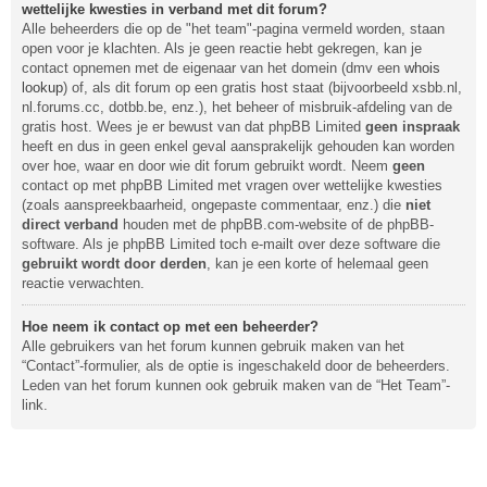
wettelijke kwesties in verband met dit forum?
Alle beheerders die op de "het team"-pagina vermeld worden, staan
open voor je klachten. Als je geen reactie hebt gekregen, kan je
contact opnemen met de eigenaar van het domein (dmv een
whois
lookup
) of, als dit forum op een gratis host staat (bijvoorbeeld xsbb.nl,
nl.forums.cc, dotbb.be, enz.), het beheer of misbruik-afdeling van de
gratis host. Wees je er bewust van dat phpBB Limited
geen inspraak
heeft en dus in geen enkel geval aansprakelijk gehouden kan worden
over hoe, waar en door wie dit forum gebruikt wordt. Neem
geen
contact op met phpBB Limited met vragen over wettelijke kwesties
(zoals aanspreekbaarheid, ongepaste commentaar, enz.) die
niet
direct verband
houden met de phpBB.com-website of de phpBB-
software. Als je phpBB Limited toch e-mailt over deze software die
gebruikt wordt door derden
, kan je een korte of helemaal geen
reactie verwachten.
Hoe neem ik contact op met een beheerder?
Alle gebruikers van het forum kunnen gebruik maken van het
“Contact”-formulier, als de optie is ingeschakeld door de beheerders.
Leden van het forum kunnen ook gebruik maken van de “Het Team”-
link.