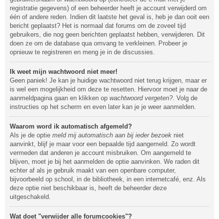
registratie gegevens) of een beheerder heeft je account verwijderd om
één of andere reden. Indien dit laatste het geval is, heb je dan ooit een
bericht geplaatst? Het is normaal dat forums om de zoveel tijd
gebruikers, die nog geen berichten geplaatst hebben, verwijderen. Dit
doen ze om de database qua omvang te verkleinen. Probeer je
opnieuw te registreren en meng je in de discussies.
Ik weet mijn wachtwoord niet meer!
Geen paniek! Je kan je huidige wachtwoord niet terug krijgen, maar er
is wel een mogelijkheid om deze te resetten. Hiervoor moet je naar de
aanmeldpagina gaan en klikken op
wachtwoord vergeten?
. Volg de
instructies op het scherm en even later kan je je weer aanmelden.
Waarom word ik automatisch afgemeld?
Als je de optie
meld mij automatisch aan bij ieder bezoek
niet
aanvinkt, blijf je maar voor een bepaalde tijd aangemeld. Zo wordt
vermeden dat anderen je account misbruiken. Om aangemeld te
blijven, moet je bij het aanmelden de optie aanvinken. We raden dit
echter af als je gebruik maakt van een openbare computer,
bijvoorbeeld op school, in de bibliotheek, in een internetcafé, enz. Als
deze optie niet beschikbaar is, heeft de beheerder deze
uitgeschakeld.
Wat doet "verwijder alle forumcookies"?