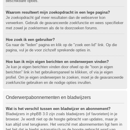
beschikbare opties.
Waarom resulteert mijn zoekopdracht in een lege pagina?
Je zoekopdracht gaf meer resultaten dan de webserver kon
verwerken. Gebruik de geavanceerde zoekfunctie en wees specifieker
met zowel je zoektermen als de te doorzoeken forums.
Hoe zoek ik een gebruiker?
Ga naar de "leden" pagina en klik op de "zoek een lid" link. Op die
pagina, vul je de voor zichzelf sprekende opties in.
Hoe kan ik mijn eigen berichten en onderwerpen vinden?
Je kan je eigen berichten vinden door ofwel op de "toon je eigen
berichten" link in het gebruikerspaneel te klikken, of via je eigen
profiel. Om je eigen onderwerpen te zoeken, moet je de geavanceerde
zoekfunctie gebruiken en de nodige opties invullen.
Onderwerpabonnementen en bladwijzers
Wat is het verschil tussen een bladwijzer en abonnement?
Bladwijzers in phpBB 3.0 zijn zoals bladwijzers (of favorieten) in je
browser. Je wordt niet op de hoogte gebracht van updates, maar je
kan altijd snel terugkeren. Het verschil met abonnementen ligt hem in
het feit dat je hierbij automatisch op de hoogte gebracht word van