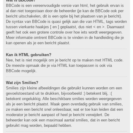
Wat is BBCode?
BBCode is een vereenvoudigde versie van html, het gebruik ervan is
al dan niet toegestaan door de beheerder (je kan de BBCode ook per
bericht uitschakelen, dit is een optie bij het plaatsen van je bericht).
De syntax van BBCode is quasi gelijk aan die van HTML, tags worden
tussen vierkante haakjes [ en ] geplaatst, dus niet < en >. Daarnaast
geeft het ook een grotere controle over hoe iets wordt weergegeven.
Meer informatie omtrent BBCode is te vinden in de handleiding die je
kan openen als je een bericht plaatst.
Kan ik HTML gebruiken?
Nee, het is niet mogelijk om je bericht op te maken met HTML code.
De meeste opmaak die je via HTML kan toepassen is ook via
BBCode mogelijk.
Wat zijn Smilies?
Smilies zijn kleine afbeeldingen die gebruikt kunnen worden om een
gevoelstoestand uit te drukken, bijvoorbeeld :) betekent blij, :(
betekent ongelukkig. Alle beschikbare smilies worden weergegeven
als je een bericht plaatst. Maak geen overdadig gebruik van smilies,
ze maken een bericht snel onleesbaar, wat er toe kan leiden dat een
moderator je bericht aanpast of heel je bericht verwijdert. De
beheerder kan ook een maximaal aantal smilies, dat in een bericht
gebruikt mag worden, bepaald hebben.