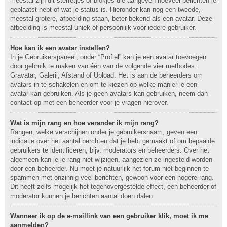
meestal zijn dit sterretjes of blokjes die aangeven hoeveel berichten je
geplaatst hebt of wat je status is. Hieronder kan nog een tweede,
meestal grotere, afbeelding staan, beter bekend als een avatar. Deze
afbeelding is meestal uniek of persoonlijk voor iedere gebruiker.
Hoe kan ik een avatar instellen?
In je Gebruikerspaneel, onder “Profiel” kan je een avatar toevoegen
door gebruik te maken van één van de volgende vier methodes:
Gravatar, Galerij, Afstand of Upload. Het is aan de beheerders om
avatars in te schakelen en om te kiezen op welke manier je een
avatar kan gebruiken. Als je geen avatars kan gebruiken, neem dan
contact op met een beheerder voor je vragen hierover.
Wat is mijn rang en hoe verander ik mijn rang?
Rangen, welke verschijnen onder je gebruikersnaam, geven een
indicatie over het aantal berchten dat je hebt gemaakt of om bepaalde
gebruikers te identificeren, bijv. moderators en beheerders. Over het
algemeen kan je je rang niet wijzigen, aangezien ze ingesteld worden
door een beheerder. Nu moet je natuurlijk het forum niet beginnen te
spammen met onzinnig veel berichten, gewoon voor een hogere rang.
Dit heeft zelfs mogelijk het tegenovergestelde effect, een beheerder of
moderator kunnen je berichten aantal doen dalen.
Wanneer ik op de e-maillink van een gebruiker klik, moet ik me
aanmelden?