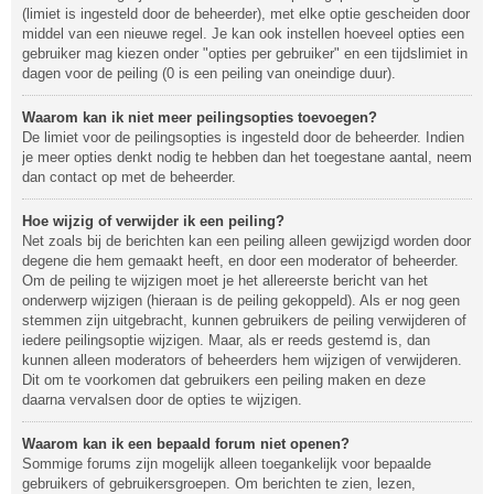
(limiet is ingesteld door de beheerder), met elke optie gescheiden door
middel van een nieuwe regel. Je kan ook instellen hoeveel opties een
gebruiker mag kiezen onder "opties per gebruiker" en een tijdslimiet in
dagen voor de peiling (0 is een peiling van oneindige duur).
Waarom kan ik niet meer peilingsopties toevoegen?
De limiet voor de peilingsopties is ingesteld door de beheerder. Indien
je meer opties denkt nodig te hebben dan het toegestane aantal, neem
dan contact op met de beheerder.
Hoe wijzig of verwijder ik een peiling?
Net zoals bij de berichten kan een peiling alleen gewijzigd worden door
degene die hem gemaakt heeft, en door een moderator of beheerder.
Om de peiling te wijzigen moet je het allereerste bericht van het
onderwerp wijzigen (hieraan is de peiling gekoppeld). Als er nog geen
stemmen zijn uitgebracht, kunnen gebruikers de peiling verwijderen of
iedere peilingsoptie wijzigen. Maar, als er reeds gestemd is, dan
kunnen alleen moderators of beheerders hem wijzigen of verwijderen.
Dit om te voorkomen dat gebruikers een peiling maken en deze
daarna vervalsen door de opties te wijzigen.
Waarom kan ik een bepaald forum niet openen?
Sommige forums zijn mogelijk alleen toegankelijk voor bepaalde
gebruikers of gebruikersgroepen. Om berichten te zien, lezen,