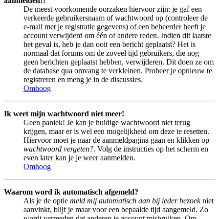
aanmelden!?
De meest voorkomende oorzaken hiervoor zijn: je gaf een
verkeerde gebruikersnaam of wachtwoord op (controleer de
e-mail met je registratie gegevens) of een beheerder heeft je
account verwijderd om één of andere reden. Indien dit laatste
het geval is, heb je dan ooit een bericht geplaatst? Het is
normaal dat forums om de zoveel tijd gebruikers, die nog
geen berichten geplaatst hebben, verwijderen. Dit doen ze om
de database qua omvang te verkleinen. Probeer je opnieuw te
registreren en meng je in de discussies.
Omhoog
Ik weet mijn wachtwoord niet meer!
Geen paniek! Je kan je huidige wachtwoord niet terug
krijgen, maar er is wel een mogelijkheid om deze te resetten.
Hiervoor moet je naar de aanmeldpagina gaan en klikken op
wachtwoord vergeten?
. Volg de instructies op het scherm en
even later kan je je weer aanmelden.
Omhoog
Waarom word ik automatisch afgemeld?
Als je de optie
meld mij automatisch aan bij ieder bezoek
niet
aanvinkt, blijf je maar voor een bepaalde tijd aangemeld. Zo
wordt vermeden dat anderen je account misbruiken. Om