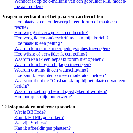
Wanneer ik op de e-maillink van een gebruiker klik, moet ik
me aanmelden?
Vragen in verband met het plaatsen van berichten
Hoe plaats ik een onderwerp in een forum of maak een
reactie?
Hoe wijzig of verwijder ik een bericht?
Hoe voeg ik een onderschrift toe aan mijn bericht?
Hoe maak ik een peiling?
Waarom kan ik niet meer peilingsopties toevoegen?
Hoe wijzig of verwijder ik een peiling?
Waarom kan ik een bepaald forum niet openen?
Waarom kan ik geen bijlagen toevoegen?
Waarom ontving ik een waarschuwing?
Hoe kan ik berichten aan een moderator melden?
Waarvoor dient de "Opslaan"-knop bij het plaatsen van een
bericht?
Waarom moet mijn bericht goedgekeurd worden?
Hoe bump ik mijn onderwerp?
Tekstopmaak en onderwerp soorten
Wat is BBCode?
Kan ik HTML gebruiken?
Wat zijn Smilies?
Kan ik afbeeldingen plaatsen?