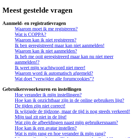
Meest gestelde vragen
Aanmeld- en registratievragen
Waarom moet ik me registreren?
Wat is COPPA?
Waarom kan ik niet registreren?
Ik ben geregistreerd maar kan niet aanmelden!
Waarom kan ik niet aanmelden?
Ik heb me ooit geregistreerd maar kan nu niet meer
aanmelden!?
Ik weet mijn wachtwoord niet meer!
Waarom word ik automatisch afgemeld?
Wat doet "verwijder alle forumcookies"?
Gebruikersvoorkeuren en instellingen
Hoe verander ik mijn instellingen?
Hoe kan ik onzichtbaar zijn in de online gebruikers lijst?
De tijden zijn niet correct!
Ik wijzigde de tijdzone, maar de tijd is nog steeds verkeerd!
Mijn taal zit niet in de lijst!
Wat zijn de afbeeldingen naast mijn gebruikersnaam?
Hoe kan ik een avatar instellen?
Wat is mijn rang en hoe verander ik mijn rang?