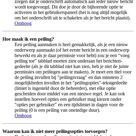
zorgen dat je onderschrift automatisch aan ieder nieuw bericht
wordt toegevoegd. Dit doe je door de bijhorende optie te
activeren in het gebruikerspaneel (het is nog altijd mogelijk
om het onderschrift uit te schakelen als je het bericht plaatst).
Omhoog
Hoe maak ik een peiling?
Een peiling aanmaken is heel gemakkelijk, als je een nieuw
onderwerp aanmaakt (of het eerste bericht in een onderwerp
bewerkt en als je daar permissie voor hebt) zou je een "voeg
peiling toe" tabblad moeten zien onderaan het berichten-
gedeelte (als je dit tabblad niet kan zien, heb je niet de juiste
permissies om peilingen aan te maken). Je moet een titel voor
de peiling invullen bij "peilingsvraag" en dan minstens 2
mogelijkheden invullen in het "peilingopties"-tekstgedeelte
(limiet is ingesteld door de beheerder), met elke optie
gescheiden door middel van een nieuwe regel. Je kan ook
instellen hoeveel opties een gebruiker mag kiezen onder
"opties per gebruiker" en een tijdslimiet in dagen voor de
peiling (0 is een peiling van oneindige duur).
Omhoog
Waarom kan ik niet meer peilingsopties toevoegen?