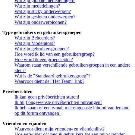
Wat zijn globale mededelingen?
Wat zijn mededelingen?
Wat zijn sticky onderwerpen?
Wat zijn gesloten onderwerpen?
Wat zijn onderwerpiconen?
Type gebruikers en gebruikersgroepen
Wat zijn Beheerders?
Wat zijn Moderators?
Wat zijn gebruikersgroepen?
Hoe word ik lid van een gebruikersgroep?
Hoe word ik een groepsleider?
Waarom staan verschillende gebruikersgroepen in een andere
kleur?
Wat is de "Standaard gebruikersgroep"?
Waarvoor dient de "Het Team"-link?
Privéberichten
Ik kan geen privéberichten sturen!
Ik blijf ongewenste privéberichten ontvangen!
Ik heb spam of een e-mail met ongepaste inhoud van iemand
op dit forum ontvangen!
Vrienden en vijanden
Waarvoor dient mijn vrienden- en vijandenlijst?
Hoe verwijder of voeg ik gebruikers toe aan mijn vrienden-