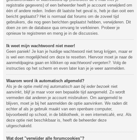
registratie gegevens) of een beheerder heeft je account verwijderd om
één of andere reden. Indien dit laatste het geval is, heb je dan ooit een
bericht geplaatst? Het is normaal dat forums om de zoveel tijd
gebruikers, die nog geen berichten geplaatst hebben, verwijderen. Dit
doen ze om de database qua omvang te verkleinen. Probeer je
opnieuw te registreren en meng je in de discussies.
Ik weet mijn wachtwoord niet meer!
Geen paniek! Je kan je huidige wachtwoord niet terug krijgen, maar er
is wel een mogelijkheid om deze te resetten. Hiervoor moet je naar de
aanmeldpagina gaan en klikken op
wachtwoord vergeten?
. Volg de
instructies op het scherm en even later kan je je weer aanmelden.
Waarom word ik automatisch afgemeld?
Als je de optie
meld mij automatisch aan bij ieder bezoek
niet
aanvinkt, blijf je maar voor een bepaalde tijd aangemeld. Zo wordt
vermeden dat anderen je account misbruiken. Om aangemeld te
blijven, moet je bij het aanmelden de optie aanvinken. We raden dit
echter af als je gebruik maakt van een openbare computer,
bijvoorbeeld op school, in de bibliotheek, in een internetcafé, enz. Als
deze optie niet beschikbaar is, heeft de beheerder deze
uitgeschakeld.
Wat doet "verwijder alle forumcookies"?