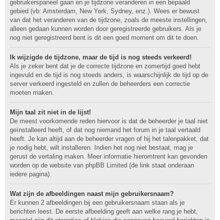
gebruikerspaneel gaan en je tijdzone veranderen in een bepaald
gebied (vb: Amsterdam, New York, Sydney, enz.). Wees er bewust
van dat het veranderen van de tijdzone, zoals de meeste instellingen,
alleen gedaan kunnen worden door geregistreerde gebruikers. Als je
nog niet geregistreerd bent is dit een goed moment om dit te doen.
Ik wijzigde de tijdzone, maar de tijd is nog steeds verkeerd!
Als je zeker bent dat je de correcte tijdzone en zomertijd goed hebt
ingevuld en de tijd is nog steeds anders, is waarschijnlijk de tijd op de
server verkeerd ingesteld en zullen de beheerders een correctie
moeten maken.
Mijn taal zit niet in de lijst!
De meest voorkomende reden hiervoor is dat de beheerder je taal niet
geïnstalleerd heeft, of dat nog niemand het forum in je taal vertaald
heeft. Je kan altijd aan de beheerder vragen of hij het talenpakket, dat
je nodig hebt, wilt installeren. Indien het nog niet bestaat, mag je
gerust de vertaling maken. Meer informatie hieromtrent kan gevonden
worden op de website van phpBB Limited (de link staat onderaan
iedere pagina).
Wat zijn de afbeeldingen naast mijn gebruikersnaam?
Er kunnen 2 afbeeldingen bij een gebruikersnaam staan als je
berichten leest. De eerste afbeelding geeft aan welke rang je hebt,