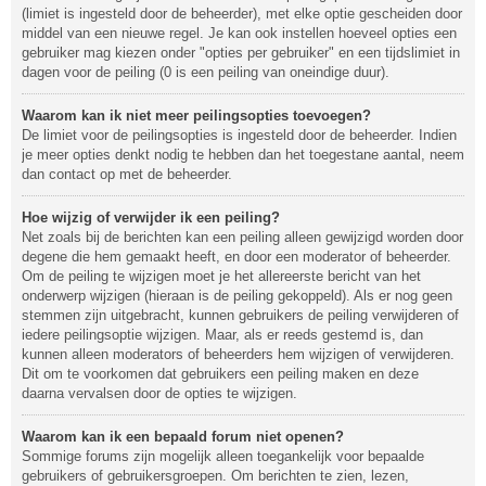
(limiet is ingesteld door de beheerder), met elke optie gescheiden door
middel van een nieuwe regel. Je kan ook instellen hoeveel opties een
gebruiker mag kiezen onder "opties per gebruiker" en een tijdslimiet in
dagen voor de peiling (0 is een peiling van oneindige duur).
Waarom kan ik niet meer peilingsopties toevoegen?
De limiet voor de peilingsopties is ingesteld door de beheerder. Indien
je meer opties denkt nodig te hebben dan het toegestane aantal, neem
dan contact op met de beheerder.
Hoe wijzig of verwijder ik een peiling?
Net zoals bij de berichten kan een peiling alleen gewijzigd worden door
degene die hem gemaakt heeft, en door een moderator of beheerder.
Om de peiling te wijzigen moet je het allereerste bericht van het
onderwerp wijzigen (hieraan is de peiling gekoppeld). Als er nog geen
stemmen zijn uitgebracht, kunnen gebruikers de peiling verwijderen of
iedere peilingsoptie wijzigen. Maar, als er reeds gestemd is, dan
kunnen alleen moderators of beheerders hem wijzigen of verwijderen.
Dit om te voorkomen dat gebruikers een peiling maken en deze
daarna vervalsen door de opties te wijzigen.
Waarom kan ik een bepaald forum niet openen?
Sommige forums zijn mogelijk alleen toegankelijk voor bepaalde
gebruikers of gebruikersgroepen. Om berichten te zien, lezen,