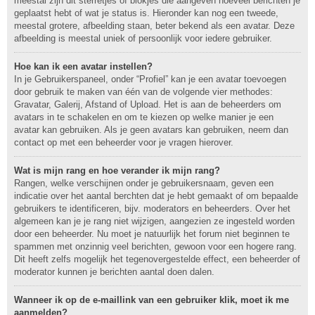
meestal zijn dit sterretjes of blokjes die aangeven hoeveel berichten je
geplaatst hebt of wat je status is. Hieronder kan nog een tweede,
meestal grotere, afbeelding staan, beter bekend als een avatar. Deze
afbeelding is meestal uniek of persoonlijk voor iedere gebruiker.
Hoe kan ik een avatar instellen?
In je Gebruikerspaneel, onder “Profiel” kan je een avatar toevoegen
door gebruik te maken van één van de volgende vier methodes:
Gravatar, Galerij, Afstand of Upload. Het is aan de beheerders om
avatars in te schakelen en om te kiezen op welke manier je een
avatar kan gebruiken. Als je geen avatars kan gebruiken, neem dan
contact op met een beheerder voor je vragen hierover.
Wat is mijn rang en hoe verander ik mijn rang?
Rangen, welke verschijnen onder je gebruikersnaam, geven een
indicatie over het aantal berchten dat je hebt gemaakt of om bepaalde
gebruikers te identificeren, bijv. moderators en beheerders. Over het
algemeen kan je je rang niet wijzigen, aangezien ze ingesteld worden
door een beheerder. Nu moet je natuurlijk het forum niet beginnen te
spammen met onzinnig veel berichten, gewoon voor een hogere rang.
Dit heeft zelfs mogelijk het tegenovergestelde effect, een beheerder of
moderator kunnen je berichten aantal doen dalen.
Wanneer ik op de e-maillink van een gebruiker klik, moet ik me
aanmelden?