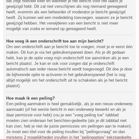
dat zegt hoeveel keer en wanneer je het bericht voor het laatst je
gewijzigd hebt. Dit zal niet verschijnen als nog niemand gereageerd
heeft, evenmin als een beheerder of moderator je bericht gewijzigd
heeft. Zij kunnen wel een mededeling toevoegen, waarom ze je bericht
gewijzigd hebben. Het verwijderen van een bericht is niet meer
mogelijk van zodra er iemand op gereageerd heeft.
Hoe voeg ik een onderschrift toe aan mijn bericht?
Om een onderschrift aan je bericht toe te voegen, moet je er eerst één
maken. Dit kun je via het gebruikerspaneel doen. Als je dit gedaan
hebt, kan je de optie
voeg mijn onderschrift toe
aanvinken als je een
bericht plaatst. Je kan er ook voor zorgen dat je onderschrift
automatisch aan ieder nieuw bericht wordt toegevoegd. Dit doe je door
de bijhorende optie te activeren in het gebruikerspaneel (het is nog
altijd mogelijk om het onderschrift uit te schakelen als je het bericht
plaatst).
Hoe maak ik een peiling?
Een peiling aanmaken is heel gemakkelijk, als je een nieuw onderwerp
aanmaakt (of het eerste bericht in een onderwerp bewerkt en als je
daar permissie voor hebt) zou je een "voeg peiling toe" tabblad
moeten zien onderaan het berichten-gedeelte (als je dit tabblad niet
kan zien, heb je niet de juiste permissies om peilingen aan te maken).
Je moet een titel voor de peiling invullen bij "peilingsvraag" en dan
minstens 2 mogelijkheden invullen in het "peilingopties"-tekstgedeelte