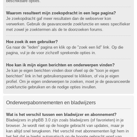
beschikbare opties.
Waarom resulteert mijn zoekopdracht in een lege pagina?
Je zoekopdracht gaf meer resultaten dan de webserver kon
verwerken. Gebruik de geavanceerde zoekfunctie en wees specifieker
met zowel je zoektermen als de te doorzoeken forums.
Hoe zoek ik een gebruiker?
Ga naar de "leden" pagina en klik op de "zoek een lid" link. Op die
pagina, vul je de voor zichzelf sprekende opties in.
Hoe kan ik mijn eigen berichten en onderwerpen vinden?
Je kan je eigen berichten vinden door ofwel op de "toon je eigen
berichten" link in het gebruikerspaneel te klikken, of via je eigen
profiel. Om je eigen onderwerpen te zoeken, moet je de geavanceerde
zoekfunctie gebruiken en de nodige opties invullen.
Onderwerpabonnementen en bladwijzers
Wat is het verschil tussen een bladwijzer en abonnement?
Bladwijzers in phpBB 3.0 zijn zoals bladwijzers (of favorieten) in je
browser. Je wordt niet op de hoogte gebracht van updates, maar je
kan altijd snel terugkeren. Het verschil met abonnementen ligt hem in
het feit dat je hierbij automatisch op de hoogte gebracht word van