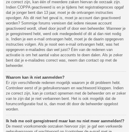
ze correct zijn, kan één of meerdere zaken hiervan de oorzaak zijn.
Indien COPPA geactiveerd is en je tijdens het registratieproces opgaf
dat je jonger bent dan 13 jaar, moet je de ontvangen instructies
opvolgen. Als dit niet het geval is, moet je account dan geactiveerd
worden? Sommige forums vereisen dat iedere nieuwe account
geactiveerd wordt, ofwel door jezelf of door een beheerder. Wanneer je
je geregistreerd hebt, werd ook medegedeeld of dit al dan niet nodig
is. Indien je een e-mail ontvangen hebt, moet je de daarin opgegeven
instructies volgen. Als je nooit een e-mail ontvangen hebt, was het
opgegeven e-mailadres dan wel juist? Één van de redenen van
activatie is om het aantal valse accounts te doen dalen. Als je zeker
bent dat je e-mailadres correct was, neem dan contact op met de
beheerder.
Waarom kan ik niet aanmelden?
Er zijn verschillende redenen mogelijk waarom je dit probleem hebt.
Controleer eerst of je gebruikersnaam en wachtwoord kloppen. Indien
ze correct zijn, kan je contact opnemen met de beheerder om er zeker
van te zijn dat je niet verbannen bent. Het is ook mogelijk dat de
forumconfiguratie fout is, dan moet dit door de beheerder opgelost
worden.
Ik heb me ooit geregistreerd maar kan nu niet meer aanmelden!?
De meest voorkomende oorzaken hiervoor zijn: je gaf een verkeerde
gebruikersnaam of wachtwoord op (controleer de e-mail met je