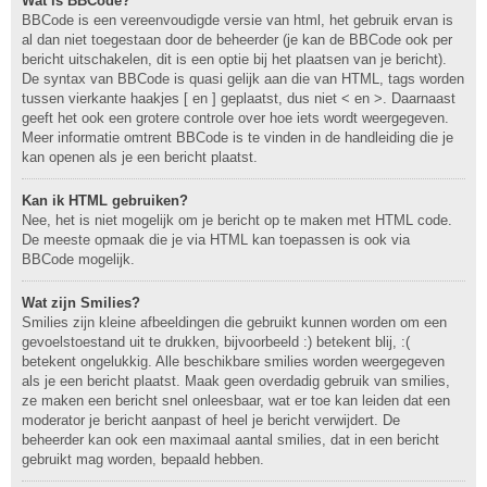
Wat is BBCode?
BBCode is een vereenvoudigde versie van html, het gebruik ervan is
al dan niet toegestaan door de beheerder (je kan de BBCode ook per
bericht uitschakelen, dit is een optie bij het plaatsen van je bericht).
De syntax van BBCode is quasi gelijk aan die van HTML, tags worden
tussen vierkante haakjes [ en ] geplaatst, dus niet < en >. Daarnaast
geeft het ook een grotere controle over hoe iets wordt weergegeven.
Meer informatie omtrent BBCode is te vinden in de handleiding die je
kan openen als je een bericht plaatst.
Kan ik HTML gebruiken?
Nee, het is niet mogelijk om je bericht op te maken met HTML code.
De meeste opmaak die je via HTML kan toepassen is ook via
BBCode mogelijk.
Wat zijn Smilies?
Smilies zijn kleine afbeeldingen die gebruikt kunnen worden om een
gevoelstoestand uit te drukken, bijvoorbeeld :) betekent blij, :(
betekent ongelukkig. Alle beschikbare smilies worden weergegeven
als je een bericht plaatst. Maak geen overdadig gebruik van smilies,
ze maken een bericht snel onleesbaar, wat er toe kan leiden dat een
moderator je bericht aanpast of heel je bericht verwijdert. De
beheerder kan ook een maximaal aantal smilies, dat in een bericht
gebruikt mag worden, bepaald hebben.