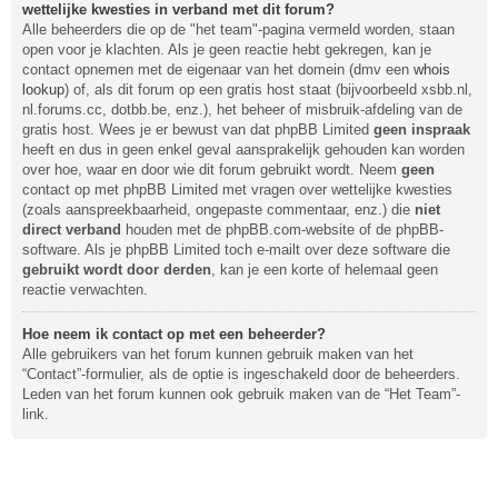
wettelijke kwesties in verband met dit forum?
Alle beheerders die op de "het team"-pagina vermeld worden, staan
open voor je klachten. Als je geen reactie hebt gekregen, kan je
contact opnemen met de eigenaar van het domein (dmv een
whois
lookup
) of, als dit forum op een gratis host staat (bijvoorbeeld xsbb.nl,
nl.forums.cc, dotbb.be, enz.), het beheer of misbruik-afdeling van de
gratis host. Wees je er bewust van dat phpBB Limited
geen inspraak
heeft en dus in geen enkel geval aansprakelijk gehouden kan worden
over hoe, waar en door wie dit forum gebruikt wordt. Neem
geen
contact op met phpBB Limited met vragen over wettelijke kwesties
(zoals aanspreekbaarheid, ongepaste commentaar, enz.) die
niet
direct verband
houden met de phpBB.com-website of de phpBB-
software. Als je phpBB Limited toch e-mailt over deze software die
gebruikt wordt door derden
, kan je een korte of helemaal geen
reactie verwachten.
Hoe neem ik contact op met een beheerder?
Alle gebruikers van het forum kunnen gebruik maken van het
“Contact”-formulier, als de optie is ingeschakeld door de beheerders.
Leden van het forum kunnen ook gebruik maken van de “Het Team”-
link.