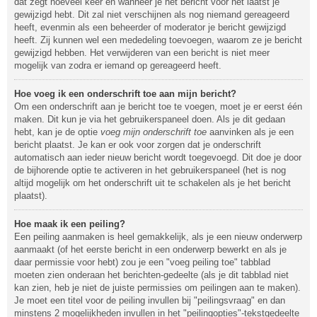
dat zegt hoeveel keer en wanneer je het bericht voor het laatst je
gewijzigd hebt. Dit zal niet verschijnen als nog niemand gereageerd
heeft, evenmin als een beheerder of moderator je bericht gewijzigd
heeft. Zij kunnen wel een mededeling toevoegen, waarom ze je bericht
gewijzigd hebben. Het verwijderen van een bericht is niet meer
mogelijk van zodra er iemand op gereageerd heeft.
Hoe voeg ik een onderschrift toe aan mijn bericht?
Om een onderschrift aan je bericht toe te voegen, moet je er eerst één
maken. Dit kun je via het gebruikerspaneel doen. Als je dit gedaan
hebt, kan je de optie
voeg mijn onderschrift toe
aanvinken als je een
bericht plaatst. Je kan er ook voor zorgen dat je onderschrift
automatisch aan ieder nieuw bericht wordt toegevoegd. Dit doe je door
de bijhorende optie te activeren in het gebruikerspaneel (het is nog
altijd mogelijk om het onderschrift uit te schakelen als je het bericht
plaatst).
Hoe maak ik een peiling?
Een peiling aanmaken is heel gemakkelijk, als je een nieuw onderwerp
aanmaakt (of het eerste bericht in een onderwerp bewerkt en als je
daar permissie voor hebt) zou je een "voeg peiling toe" tabblad
moeten zien onderaan het berichten-gedeelte (als je dit tabblad niet
kan zien, heb je niet de juiste permissies om peilingen aan te maken).
Je moet een titel voor de peiling invullen bij "peilingsvraag" en dan
minstens 2 mogelijkheden invullen in het "peilingopties"-tekstgedeelte