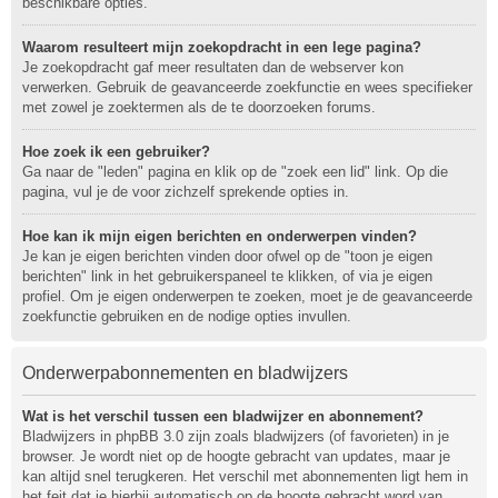
beschikbare opties.
Waarom resulteert mijn zoekopdracht in een lege pagina?
Je zoekopdracht gaf meer resultaten dan de webserver kon
verwerken. Gebruik de geavanceerde zoekfunctie en wees specifieker
met zowel je zoektermen als de te doorzoeken forums.
Hoe zoek ik een gebruiker?
Ga naar de "leden" pagina en klik op de "zoek een lid" link. Op die
pagina, vul je de voor zichzelf sprekende opties in.
Hoe kan ik mijn eigen berichten en onderwerpen vinden?
Je kan je eigen berichten vinden door ofwel op de "toon je eigen
berichten" link in het gebruikerspaneel te klikken, of via je eigen
profiel. Om je eigen onderwerpen te zoeken, moet je de geavanceerde
zoekfunctie gebruiken en de nodige opties invullen.
Onderwerpabonnementen en bladwijzers
Wat is het verschil tussen een bladwijzer en abonnement?
Bladwijzers in phpBB 3.0 zijn zoals bladwijzers (of favorieten) in je
browser. Je wordt niet op de hoogte gebracht van updates, maar je
kan altijd snel terugkeren. Het verschil met abonnementen ligt hem in
het feit dat je hierbij automatisch op de hoogte gebracht word van