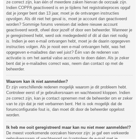
ze correct zijn, kan één of meerdere zaken hiervan de oorzaak zijn.
Indien COPPA geactiveerd is en je tijdens het registratieproces opgaf
dat je jonger bent dan 13 jaar, moet je de ontvangen instructies
opvolgen. Als dit niet het geval is, moet je account dan geactiveerd
worden? Sommige forums vereisen dat iedere nieuwe account
geactiveerd wordt, ofwel door jezelf of door een beheerder. Wanneer je
je geregistreerd hebt, werd ook medegedeeld of dit al dan niet nodig
is. Indien je een e-mail ontvangen hebt, moet je de daarin opgegeven
instructies volgen. Als je nooit een e-mail ontvangen hebt, was het
opgegeven e-mailadres dan wel juist? Één van de redenen van
activatie is om het aantal valse accounts te doen dalen. Als je zeker
bent dat je e-mailadres correct was, neem dan contact op met de
beheerder.
Waarom kan ik niet aanmelden?
Er zijn verschillende redenen mogelijk waarom je dit probleem hebt.
Controleer eerst of je gebruikersnaam en wachtwoord kloppen. Indien
ze correct zijn, kan je contact opnemen met de beheerder om er zeker
van te zijn dat je niet verbannen bent. Het is ook mogelijk dat de
forumconfiguratie fout is, dan moet dit door de beheerder opgelost
worden.
Ik heb me ooit geregistreerd maar kan nu niet meer aanmelden!?
De meest voorkomende oorzaken hiervoor zijn: je gaf een verkeerde
gebruikersnaam of wachtwoord op (controleer de e-mail met je