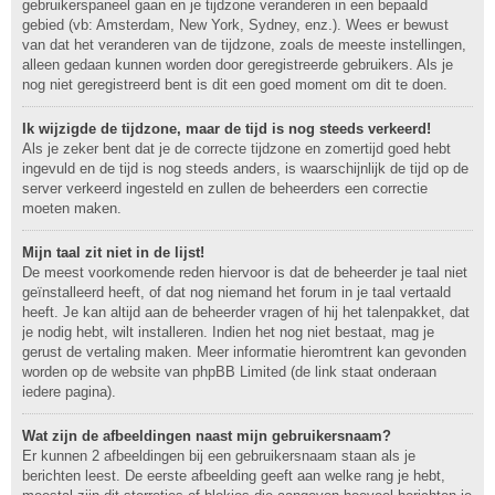
gebruikerspaneel gaan en je tijdzone veranderen in een bepaald
gebied (vb: Amsterdam, New York, Sydney, enz.). Wees er bewust
van dat het veranderen van de tijdzone, zoals de meeste instellingen,
alleen gedaan kunnen worden door geregistreerde gebruikers. Als je
nog niet geregistreerd bent is dit een goed moment om dit te doen.
Ik wijzigde de tijdzone, maar de tijd is nog steeds verkeerd!
Als je zeker bent dat je de correcte tijdzone en zomertijd goed hebt
ingevuld en de tijd is nog steeds anders, is waarschijnlijk de tijd op de
server verkeerd ingesteld en zullen de beheerders een correctie
moeten maken.
Mijn taal zit niet in de lijst!
De meest voorkomende reden hiervoor is dat de beheerder je taal niet
geïnstalleerd heeft, of dat nog niemand het forum in je taal vertaald
heeft. Je kan altijd aan de beheerder vragen of hij het talenpakket, dat
je nodig hebt, wilt installeren. Indien het nog niet bestaat, mag je
gerust de vertaling maken. Meer informatie hieromtrent kan gevonden
worden op de website van phpBB Limited (de link staat onderaan
iedere pagina).
Wat zijn de afbeeldingen naast mijn gebruikersnaam?
Er kunnen 2 afbeeldingen bij een gebruikersnaam staan als je
berichten leest. De eerste afbeelding geeft aan welke rang je hebt,