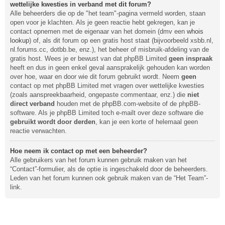
wettelijke kwesties in verband met dit forum?
Alle beheerders die op de "het team"-pagina vermeld worden, staan
open voor je klachten. Als je geen reactie hebt gekregen, kan je
contact opnemen met de eigenaar van het domein (dmv een
whois
lookup
) of, als dit forum op een gratis host staat (bijvoorbeeld xsbb.nl,
nl.forums.cc, dotbb.be, enz.), het beheer of misbruik-afdeling van de
gratis host. Wees je er bewust van dat phpBB Limited
geen inspraak
heeft en dus in geen enkel geval aansprakelijk gehouden kan worden
over hoe, waar en door wie dit forum gebruikt wordt. Neem
geen
contact op met phpBB Limited met vragen over wettelijke kwesties
(zoals aanspreekbaarheid, ongepaste commentaar, enz.) die
niet
direct verband
houden met de phpBB.com-website of de phpBB-
software. Als je phpBB Limited toch e-mailt over deze software die
gebruikt wordt door derden
, kan je een korte of helemaal geen
reactie verwachten.
Hoe neem ik contact op met een beheerder?
Alle gebruikers van het forum kunnen gebruik maken van het
“Contact”-formulier, als de optie is ingeschakeld door de beheerders.
Leden van het forum kunnen ook gebruik maken van de “Het Team”-
link.