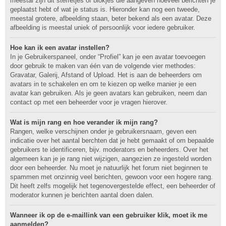
meestal zijn dit sterretjes of blokjes die aangeven hoeveel berichten je
geplaatst hebt of wat je status is. Hieronder kan nog een tweede,
meestal grotere, afbeelding staan, beter bekend als een avatar. Deze
afbeelding is meestal uniek of persoonlijk voor iedere gebruiker.
Hoe kan ik een avatar instellen?
In je Gebruikerspaneel, onder “Profiel” kan je een avatar toevoegen
door gebruik te maken van één van de volgende vier methodes:
Gravatar, Galerij, Afstand of Upload. Het is aan de beheerders om
avatars in te schakelen en om te kiezen op welke manier je een
avatar kan gebruiken. Als je geen avatars kan gebruiken, neem dan
contact op met een beheerder voor je vragen hierover.
Wat is mijn rang en hoe verander ik mijn rang?
Rangen, welke verschijnen onder je gebruikersnaam, geven een
indicatie over het aantal berchten dat je hebt gemaakt of om bepaalde
gebruikers te identificeren, bijv. moderators en beheerders. Over het
algemeen kan je je rang niet wijzigen, aangezien ze ingesteld worden
door een beheerder. Nu moet je natuurlijk het forum niet beginnen te
spammen met onzinnig veel berichten, gewoon voor een hogere rang.
Dit heeft zelfs mogelijk het tegenovergestelde effect, een beheerder of
moderator kunnen je berichten aantal doen dalen.
Wanneer ik op de e-maillink van een gebruiker klik, moet ik me
aanmelden?