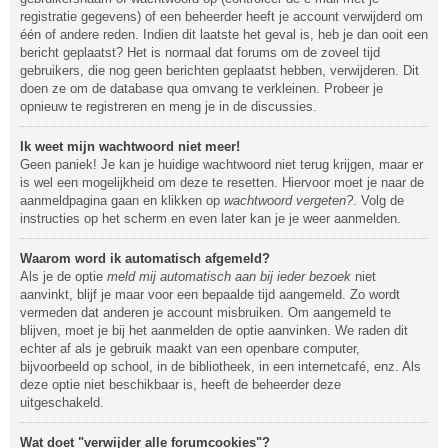
registratie gegevens) of een beheerder heeft je account verwijderd om
één of andere reden. Indien dit laatste het geval is, heb je dan ooit een
bericht geplaatst? Het is normaal dat forums om de zoveel tijd
gebruikers, die nog geen berichten geplaatst hebben, verwijderen. Dit
doen ze om de database qua omvang te verkleinen. Probeer je
opnieuw te registreren en meng je in de discussies.
Ik weet mijn wachtwoord niet meer!
Geen paniek! Je kan je huidige wachtwoord niet terug krijgen, maar er
is wel een mogelijkheid om deze te resetten. Hiervoor moet je naar de
aanmeldpagina gaan en klikken op
wachtwoord vergeten?
. Volg de
instructies op het scherm en even later kan je je weer aanmelden.
Waarom word ik automatisch afgemeld?
Als je de optie
meld mij automatisch aan bij ieder bezoek
niet
aanvinkt, blijf je maar voor een bepaalde tijd aangemeld. Zo wordt
vermeden dat anderen je account misbruiken. Om aangemeld te
blijven, moet je bij het aanmelden de optie aanvinken. We raden dit
echter af als je gebruik maakt van een openbare computer,
bijvoorbeeld op school, in de bibliotheek, in een internetcafé, enz. Als
deze optie niet beschikbaar is, heeft de beheerder deze
uitgeschakeld.
Wat doet "verwijder alle forumcookies"?