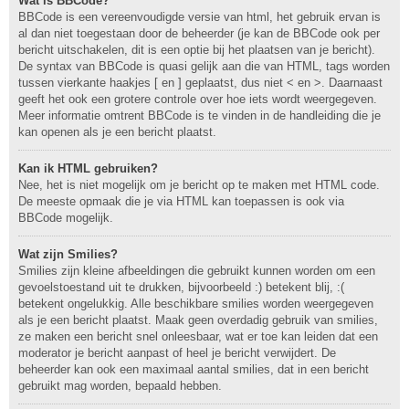
Wat is BBCode?
BBCode is een vereenvoudigde versie van html, het gebruik ervan is
al dan niet toegestaan door de beheerder (je kan de BBCode ook per
bericht uitschakelen, dit is een optie bij het plaatsen van je bericht).
De syntax van BBCode is quasi gelijk aan die van HTML, tags worden
tussen vierkante haakjes [ en ] geplaatst, dus niet < en >. Daarnaast
geeft het ook een grotere controle over hoe iets wordt weergegeven.
Meer informatie omtrent BBCode is te vinden in de handleiding die je
kan openen als je een bericht plaatst.
Kan ik HTML gebruiken?
Nee, het is niet mogelijk om je bericht op te maken met HTML code.
De meeste opmaak die je via HTML kan toepassen is ook via
BBCode mogelijk.
Wat zijn Smilies?
Smilies zijn kleine afbeeldingen die gebruikt kunnen worden om een
gevoelstoestand uit te drukken, bijvoorbeeld :) betekent blij, :(
betekent ongelukkig. Alle beschikbare smilies worden weergegeven
als je een bericht plaatst. Maak geen overdadig gebruik van smilies,
ze maken een bericht snel onleesbaar, wat er toe kan leiden dat een
moderator je bericht aanpast of heel je bericht verwijdert. De
beheerder kan ook een maximaal aantal smilies, dat in een bericht
gebruikt mag worden, bepaald hebben.