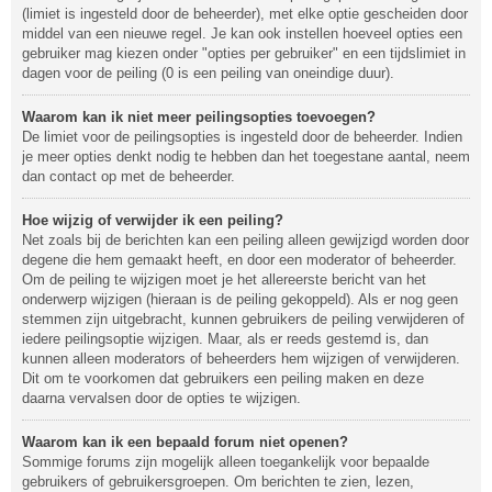
(limiet is ingesteld door de beheerder), met elke optie gescheiden door
middel van een nieuwe regel. Je kan ook instellen hoeveel opties een
gebruiker mag kiezen onder "opties per gebruiker" en een tijdslimiet in
dagen voor de peiling (0 is een peiling van oneindige duur).
Waarom kan ik niet meer peilingsopties toevoegen?
De limiet voor de peilingsopties is ingesteld door de beheerder. Indien
je meer opties denkt nodig te hebben dan het toegestane aantal, neem
dan contact op met de beheerder.
Hoe wijzig of verwijder ik een peiling?
Net zoals bij de berichten kan een peiling alleen gewijzigd worden door
degene die hem gemaakt heeft, en door een moderator of beheerder.
Om de peiling te wijzigen moet je het allereerste bericht van het
onderwerp wijzigen (hieraan is de peiling gekoppeld). Als er nog geen
stemmen zijn uitgebracht, kunnen gebruikers de peiling verwijderen of
iedere peilingsoptie wijzigen. Maar, als er reeds gestemd is, dan
kunnen alleen moderators of beheerders hem wijzigen of verwijderen.
Dit om te voorkomen dat gebruikers een peiling maken en deze
daarna vervalsen door de opties te wijzigen.
Waarom kan ik een bepaald forum niet openen?
Sommige forums zijn mogelijk alleen toegankelijk voor bepaalde
gebruikers of gebruikersgroepen. Om berichten te zien, lezen,