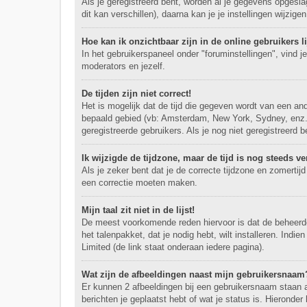
Als je geregistreerd bent, worden al je gegevens opgesl
dit kan verschillen), daarna kan je je instellingen wijzigen
Hoe kan ik onzichtbaar zijn in de online gebruikers li
In het gebruikerspaneel onder "foruminstellingen", vind j
moderators en jezelf.
De tijden zijn niet correct!
Het is mogelijk dat de tijd die gegeven wordt van een and
bepaald gebied (vb: Amsterdam, New York, Sydney, enz.)
geregistreerde gebruikers. Als je nog niet geregistreerd 
Ik wijzigde de tijdzone, maar de tijd is nog steeds ve
Als je zeker bent dat je de correcte tijdzone en zomertijd
een correctie moeten maken.
Mijn taal zit niet in de lijst!
De meest voorkomende reden hiervoor is dat de beheerder j
het talenpakket, dat je nodig hebt, wilt installeren. In
Limited (de link staat onderaan iedere pagina).
Wat zijn de afbeeldingen naast mijn gebruikersnaam
Er kunnen 2 afbeeldingen bij een gebruikersnaam staan als
berichten je geplaatst hebt of wat je status is. Hieronde