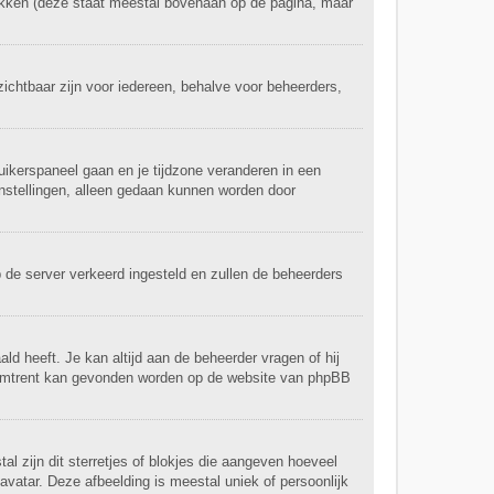
ikken (deze staat meestal bovenaan op de pagina, maar
nzichtbaar zijn voor iedereen, behalve voor beheerders,
bruikerspaneel gaan en je tijdzone veranderen in een
nstellingen, alleen gedaan kunnen worden door
op de server verkeerd ingesteld en zullen de beheerders
ld heeft. Je kan altijd aan de beheerder vragen of hij
hieromtrent kan gevonden worden op de website van phpBB
al zijn dit sterretjes of blokjes die aangeven hoeveel
avatar. Deze afbeelding is meestal uniek of persoonlijk