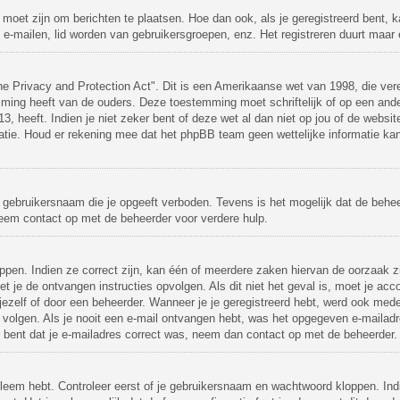
d moet zijn om berichten te plaatsen. Hoe dan ook, als je geregistreerd bent, 
 e-mailen, lid worden van gebruikersgroepen, enz. Het registreren duurt maar
ne Privacy and Protection Act". Dit is een Amerikaanse wet van 1998, die ver
emming heeft van de ouders. Deze toestemming moet schriftelijk of op een an
, heeft. Indien je niet zeker bent of deze wet al dan niet op jou of de websit
atie. Houd er rekening mee dat het phpBB team geen wettelijke informatie ka
 gebruikersnaam die je opgeeft verboden. Tevens is het mogelijk dat de behee
Neem contact op met de beheerder voor verdere hulp.
pen. Indien ze correct zijn, kan één of meerdere zaken hiervan de oorzaak zi
moet je de ontvangen instructies opvolgen. Als dit niet het geval is, moet je
ezelf of door een beheerder. Wanneer je je geregistreerd hebt, werd ook medege
 volgen. Als je nooit een e-mail ontvangen hebt, was het opgegeven e-mailadr
r bent dat je e-mailadres correct was, neem dan contact op met de beheerder.
obleem hebt. Controleer eerst of je gebruikersnaam en wachtwoord kloppen. Ind