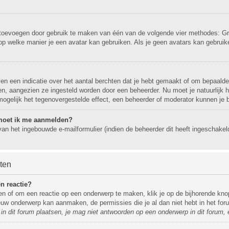
r toevoegen door gebruik te maken van één van de volgende vier methodes: Gra
op welke manier je een avatar kan gebruiken. Als je geen avatars kan gebrui
 een indicatie over het aantal berchten dat je hebt gemaakt of om bepaalde g
gen, aangezien ze ingesteld worden door een beheerder. Nu moet je natuurlijk
mogelijk het tegenovergestelde effect, een beheerder of moderator kunnen je 
, moet ik me aanmelden?
an het ingebouwde e-mailformulier (indien de beheerder dit heeft ingeschakel
hten
n reactie?
n of om een reactie op een onderwerp te maken, klik je op de bijhorende kno
nieuw onderwerp kan aanmaken, de permissies die je al dan niet hebt in het f
n dit forum plaatsen, je mag niet antwoorden op een onderwerp in dit forum, 