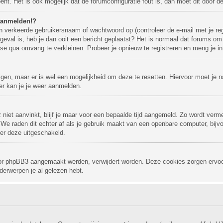
bent. Het is ook mogelijk dat de forumconfiguratie fout is, dan moet dit door 
 aanmelden!?
 verkeerde gebruikersnaam of wachtwoord op (controleer de e-mail met je reg
 geval is, heb je dan ooit een bericht geplaatst? Het is normaal dat forums om
se qua omvang te verkleinen. Probeer je opnieuw te registreren en meng je in
ijgen, maar er is wel een mogelijkheid om deze te resetten. Hiervoor moet je
ter kan je je weer aanmelden.
k
niet aanvinkt, blijf je maar voor een bepaalde tijd aangemeld. Zo wordt ve
 We raden dit echter af als je gebruik maakt van een openbare computer, bijvoo
der deze uitgeschakeld.
 door phpBB3 aangemaakt werden, verwijdert worden. Deze cookies zorgen ervo
derwerpen je al gelezen hebt.