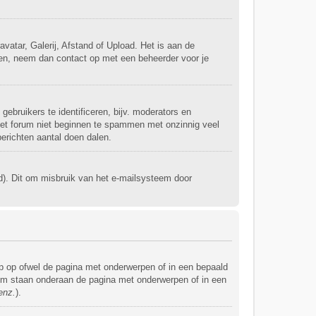
vatar, Galerij, Afstand of Upload. Het is aan de
ken, neem dan contact op met een beheerder voor je
ebruikers te identificeren, bijv. moderators en
 het forum niet beginnen te spammen met onzinnig veel
berichten aantal doen dalen.
d). Dit om misbruik van het e-mailsysteem door
p op ofwel de pagina met onderwerpen of in een bepaald
orum staan onderaan de pagina met onderwerpen of in een
enz.
).