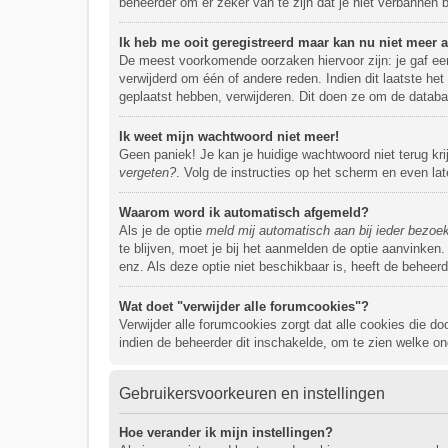
beheerder om er zeker van te zijn dat je niet verbannen 
Ik heb me ooit geregistreerd maar kan nu niet meer
De meest voorkomende oorzaken hiervoor zijn: je gaf een
verwijderd om één of andere reden. Indien dit laatste het
geplaatst hebben, verwijderen. Dit doen ze om de databa
Ik weet mijn wachtwoord niet meer!
Geen paniek! Je kan je huidige wachtwoord niet terug kr
vergeten?
. Volg de instructies op het scherm en even la
Waarom word ik automatisch afgemeld?
Als je de optie
meld mij automatisch aan bij ieder bezoe
te blijven, moet je bij het aanmelden de optie aanvinken.
enz. Als deze optie niet beschikbaar is, heeft de beheer
Wat doet "verwijder alle forumcookies"?
Verwijder alle forumcookies zorgt dat alle cookies die
indien de beheerder dit inschakelde, om te zien welke on
Gebruikersvoorkeuren en instellingen
Hoe verander ik mijn instellingen?