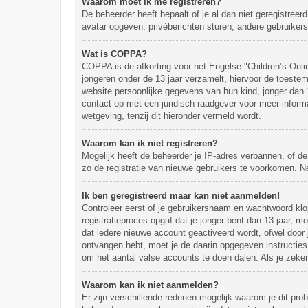
Waarom moet ik me registreren?
De beheerder heeft bepaalt of je al dan niet geregistreer
avatar opgeven, privéberichten sturen, andere gebruikers
Wat is COPPA?
COPPA is de afkorting voor het Engelse "Children’s Onli
jongeren onder de 13 jaar verzamelt, hiervoor de toest
website persoonlijke gegevens van hun kind, jonger dan 13
contact op met een juridisch raadgever voor meer inform
wetgeving, tenzij dit hieronder vermeld wordt.
Waarom kan ik niet registreren?
Mogelijk heeft de beheerder je IP-adres verbannen, of de
zo de registratie van nieuwe gebruikers te voorkomen. 
Ik ben geregistreerd maar kan niet aanmelden!
Controleer eerst of je gebruikersnaam en wachtwoord klop
registratieproces opgaf dat je jonger bent dan 13 jaar, 
dat iedere nieuwe account geactiveerd wordt, ofwel door j
ontvangen hebt, moet je de daarin opgegeven instructies
om het aantal valse accounts te doen dalen. Als je zeke
Waarom kan ik niet aanmelden?
Er zijn verschillende redenen mogelijk waarom je dit pr