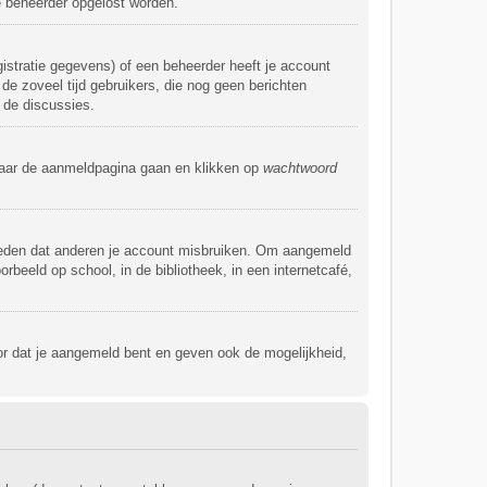
de beheerder opgelost worden.
istratie gegevens) of een beheerder heeft je account
 de zoveel tijd gebruikers, die nog geen berichten
 de discussies.
 naar de aanmeldpagina gaan en klikken op
wachtwoord
rmeden dat anderen je account misbruiken. Om aangemeld
rbeeld op school, in de bibliotheek, in een internetcafé,
or dat je aangemeld bent en geven ook de mogelijkheid,