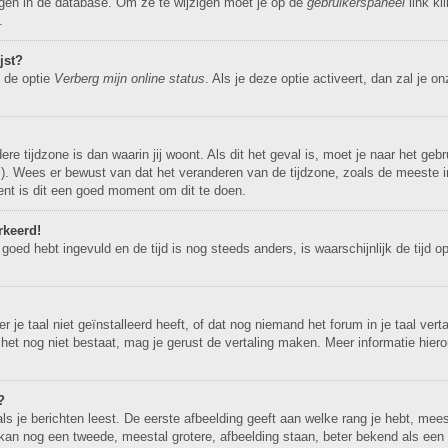
agen in de database. Om ze te wijzigen moet je op de
gebruikerspaneel
link kl
.
jst?
e de optie
Verberg mijn online status
. Als je deze optie activeert, dan zal je o
ere tijdzone is dan waarin jij woont. Als dit het geval is, moet je naar het ge
. Wees er bewust van dat het veranderen van de tijdzone, zoals de meeste i
bent is dit een goed moment om dit te doen.
rkeerd!
 goed hebt ingevuld en de tijd is nog steeds anders, is waarschijnlijk de tijd 
e taal niet geïnstalleerd heeft, of dat nog niemand het forum in je taal vertaa
dien het nog niet bestaat, mag je gerust de vertaling maken. Meer informatie 
?
 je berichten leest. De eerste afbeelding geeft aan welke rang je hebt, meest
r kan nog een tweede, meestal grotere, afbeelding staan, beter bekend als een 