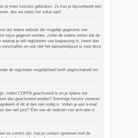
kan je meer functies gebruiken. Zo kan je bijvoorbeeld een
 even, dus we raden het zeker aan!
eist dat iedere website die mogelijk gegevens van
dere wijze gegeven worden, zodat de ouders weten dat de
e waarop je wilt registreren van toepassing is, neem dan
n verschaffen en ook niet het aanspreekpunt is voor deze
rder de registratie mogelijkheid heeft uitgeschakeld om
jn. Indien COPPA geactiveerd is en je tijdens het
 account dan geactiveerd worden? Sommige forums vereisen
deeld of dit al dan niet nodig is. Indien je een e-mail
es dan wel juist? Één van de redenen van activatie is
ien ze correct zijn, kan je contact opnemen met de