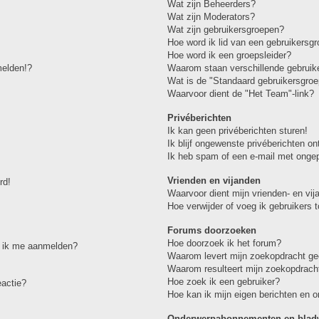
Wat zijn Beheerders?
Wat zijn Moderators?
Wat zijn gebruikersgroepen?
Hoe word ik lid van een gebruikersg
Hoe word ik een groepsleider?
melden!?
Waarom staan verschillende gebruike
Wat is de "Standaard gebruikersgroe
Waarvoor dient de "Het Team"-link?
Privéberichten
Ik kan geen privéberichten sturen!
Ik blijf ongewenste privéberichten o
Ik heb spam of een e-mail met onge
Vrienden en vijanden
rd!
Waarvoor dient mijn vrienden- en vija
Hoe verwijder of voeg ik gebruikers t
Forums doorzoeken
Hoe doorzoek ik het forum?
et ik me aanmelden?
Waarom levert mijn zoekopdracht ge
Waarom resulteert mijn zoekopdracht
Hoe zoek ik een gebruiker?
eactie?
Hoe kan ik mijn eigen berichten en 
Onderwerpabonnementen en bladw