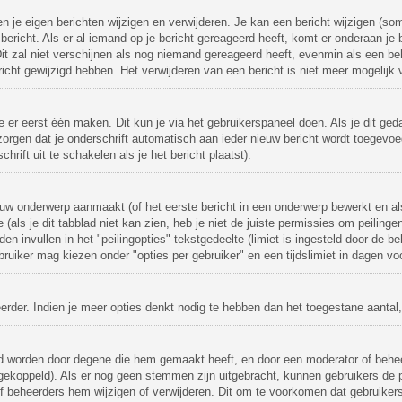
en je eigen berichten wijzigen en verwijderen. Je kan een bericht wijzigen (so
ericht. Als er al iemand op je bericht gereageerd heeft, komt er onderaan je b
 Dit zal niet verschijnen als nog niemand gereageerd heeft, evenmin als een beh
ht gewijzigd hebben. Het verwijderen van een bericht is niet meer mogelijk 
e er eerst één maken. Dit kun je via het gebruikerspaneel doen. Als je dit ged
zorgen dat je onderschrift automatisch aan ieder nieuw bericht wordt toegevoeg
hrift uit te schakelen als je het bericht plaatst).
uw onderwerp aanmaakt (of het eerste bericht in een onderwerp bewerkt en als
(als je dit tabblad niet kan zien, heb je niet de juiste permissies om peilinge
den invullen in het "peilingopties"-tekstgedeelte (limiet is ingesteld door de
ruiker mag kiezen onder "opties per gebruiker" en een tijdslimiet in dagen voor
heerder. Indien je meer opties denkt nodig te hebben dan het toegestane aant
igd worden door degene die hem gemaakt heeft, en door een moderator of beheer
 gekoppeld). Als er nog geen stemmen zijn uitgebracht, kunnen gebruikers de pe
f beheerders hem wijzigen of verwijderen. Dit om te voorkomen dat gebruike