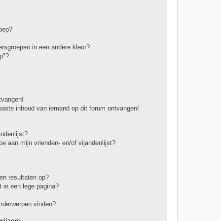
roep?
rsgroepen in een andere kleur?
p"?
ntvangen!
paste inhoud van iemand op dit forum ontvangen!
ndenlijst?
oe aan mijn vrienden- en/of vijandenlijst?
en resultaten op?
 in een lege pagina?
onderwerpen vinden?
ijzers