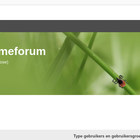
ymeforum
iose)
Type gebruikers en gebruikersgro