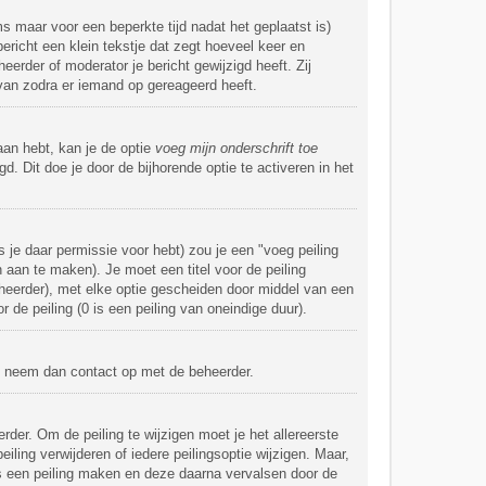
ms maar voor een beperkte tijd nadat het geplaatst is)
ericht een klein tekstje dat zegt hoeveel keer en
eerder of moderator je bericht gewijzigd heeft. Zij
van zodra er iemand op gereageerd heeft.
aan hebt, kan je de optie
voeg mijn onderschrift toe
d. Dit doe je door de bijhorende optie te activeren in het
 je daar permissie voor hebt) zou je een "voeg peiling
n aan te maken). Je moet een titel voor de peiling
 beheerder), met elke optie gescheiden door middel van een
 de peiling (0 is een peiling van oneindige duur).
al, neem dan contact op met de beheerder.
der. Om de peiling te wijzigen moet je het allereerste
iling verwijderen of iedere peilingsoptie wijzigen. Maar,
rs een peiling maken en deze daarna vervalsen door de