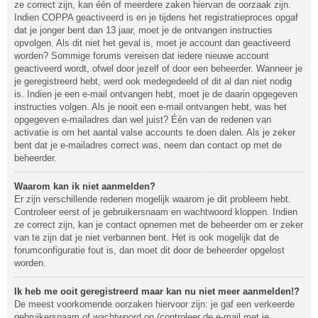
ze correct zijn, kan één of meerdere zaken hiervan de oorzaak zijn.
Indien COPPA geactiveerd is en je tijdens het registratieproces opgaf
dat je jonger bent dan 13 jaar, moet je de ontvangen instructies
opvolgen. Als dit niet het geval is, moet je account dan geactiveerd
worden? Sommige forums vereisen dat iedere nieuwe account
geactiveerd wordt, ofwel door jezelf of door een beheerder. Wanneer je
je geregistreerd hebt, werd ook medegedeeld of dit al dan niet nodig
is. Indien je een e-mail ontvangen hebt, moet je de daarin opgegeven
instructies volgen. Als je nooit een e-mail ontvangen hebt, was het
opgegeven e-mailadres dan wel juist? Één van de redenen van
activatie is om het aantal valse accounts te doen dalen. Als je zeker
bent dat je e-mailadres correct was, neem dan contact op met de
beheerder.
Waarom kan ik niet aanmelden?
Er zijn verschillende redenen mogelijk waarom je dit probleem hebt.
Controleer eerst of je gebruikersnaam en wachtwoord kloppen. Indien
ze correct zijn, kan je contact opnemen met de beheerder om er zeker
van te zijn dat je niet verbannen bent. Het is ook mogelijk dat de
forumconfiguratie fout is, dan moet dit door de beheerder opgelost
worden.
Ik heb me ooit geregistreerd maar kan nu niet meer aanmelden!?
De meest voorkomende oorzaken hiervoor zijn: je gaf een verkeerde
gebruikersnaam of wachtwoord op (controleer de e-mail met je