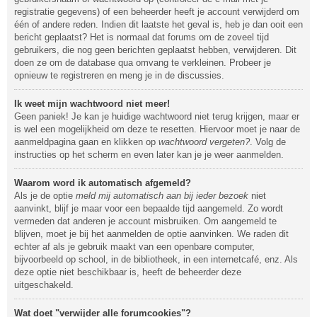
registratie gegevens) of een beheerder heeft je account verwijderd om
één of andere reden. Indien dit laatste het geval is, heb je dan ooit een
bericht geplaatst? Het is normaal dat forums om de zoveel tijd
gebruikers, die nog geen berichten geplaatst hebben, verwijderen. Dit
doen ze om de database qua omvang te verkleinen. Probeer je
opnieuw te registreren en meng je in de discussies.
Ik weet mijn wachtwoord niet meer!
Geen paniek! Je kan je huidige wachtwoord niet terug krijgen, maar er
is wel een mogelijkheid om deze te resetten. Hiervoor moet je naar de
aanmeldpagina gaan en klikken op
wachtwoord vergeten?
. Volg de
instructies op het scherm en even later kan je je weer aanmelden.
Waarom word ik automatisch afgemeld?
Als je de optie
meld mij automatisch aan bij ieder bezoek
niet
aanvinkt, blijf je maar voor een bepaalde tijd aangemeld. Zo wordt
vermeden dat anderen je account misbruiken. Om aangemeld te
blijven, moet je bij het aanmelden de optie aanvinken. We raden dit
echter af als je gebruik maakt van een openbare computer,
bijvoorbeeld op school, in de bibliotheek, in een internetcafé, enz. Als
deze optie niet beschikbaar is, heeft de beheerder deze
uitgeschakeld.
Wat doet "verwijder alle forumcookies"?