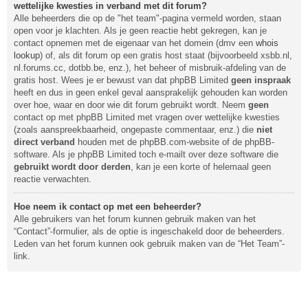
wettelijke kwesties in verband met dit forum?
Alle beheerders die op de "het team"-pagina vermeld worden, staan
open voor je klachten. Als je geen reactie hebt gekregen, kan je
contact opnemen met de eigenaar van het domein (dmv een
whois
lookup
) of, als dit forum op een gratis host staat (bijvoorbeeld xsbb.nl,
nl.forums.cc, dotbb.be, enz.), het beheer of misbruik-afdeling van de
gratis host. Wees je er bewust van dat phpBB Limited
geen inspraak
heeft en dus in geen enkel geval aansprakelijk gehouden kan worden
over hoe, waar en door wie dit forum gebruikt wordt. Neem
geen
contact op met phpBB Limited met vragen over wettelijke kwesties
(zoals aanspreekbaarheid, ongepaste commentaar, enz.) die
niet
direct verband
houden met de phpBB.com-website of de phpBB-
software. Als je phpBB Limited toch e-mailt over deze software die
gebruikt wordt door derden
, kan je een korte of helemaal geen
reactie verwachten.
Hoe neem ik contact op met een beheerder?
Alle gebruikers van het forum kunnen gebruik maken van het
“Contact”-formulier, als de optie is ingeschakeld door de beheerders.
Leden van het forum kunnen ook gebruik maken van de “Het Team”-
link.