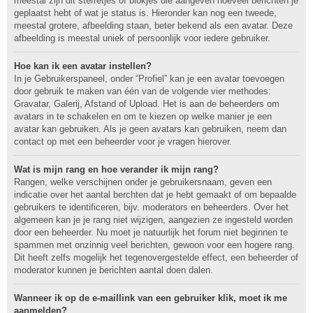
meestal zijn dit sterretjes of blokjes die aangeven hoeveel berichten je
geplaatst hebt of wat je status is. Hieronder kan nog een tweede,
meestal grotere, afbeelding staan, beter bekend als een avatar. Deze
afbeelding is meestal uniek of persoonlijk voor iedere gebruiker.
Hoe kan ik een avatar instellen?
In je Gebruikerspaneel, onder “Profiel” kan je een avatar toevoegen
door gebruik te maken van één van de volgende vier methodes:
Gravatar, Galerij, Afstand of Upload. Het is aan de beheerders om
avatars in te schakelen en om te kiezen op welke manier je een
avatar kan gebruiken. Als je geen avatars kan gebruiken, neem dan
contact op met een beheerder voor je vragen hierover.
Wat is mijn rang en hoe verander ik mijn rang?
Rangen, welke verschijnen onder je gebruikersnaam, geven een
indicatie over het aantal berchten dat je hebt gemaakt of om bepaalde
gebruikers te identificeren, bijv. moderators en beheerders. Over het
algemeen kan je je rang niet wijzigen, aangezien ze ingesteld worden
door een beheerder. Nu moet je natuurlijk het forum niet beginnen te
spammen met onzinnig veel berichten, gewoon voor een hogere rang.
Dit heeft zelfs mogelijk het tegenovergestelde effect, een beheerder of
moderator kunnen je berichten aantal doen dalen.
Wanneer ik op de e-maillink van een gebruiker klik, moet ik me
aanmelden?