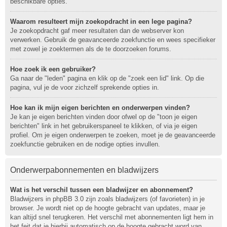
beschikbare opties.
Waarom resulteert mijn zoekopdracht in een lege pagina?
Je zoekopdracht gaf meer resultaten dan de webserver kon
verwerken. Gebruik de geavanceerde zoekfunctie en wees specifieker
met zowel je zoektermen als de te doorzoeken forums.
Hoe zoek ik een gebruiker?
Ga naar de "leden" pagina en klik op de "zoek een lid" link. Op die
pagina, vul je de voor zichzelf sprekende opties in.
Hoe kan ik mijn eigen berichten en onderwerpen vinden?
Je kan je eigen berichten vinden door ofwel op de "toon je eigen
berichten" link in het gebruikerspaneel te klikken, of via je eigen
profiel. Om je eigen onderwerpen te zoeken, moet je de geavanceerde
zoekfunctie gebruiken en de nodige opties invullen.
Onderwerpabonnementen en bladwijzers
Wat is het verschil tussen een bladwijzer en abonnement?
Bladwijzers in phpBB 3.0 zijn zoals bladwijzers (of favorieten) in je
browser. Je wordt niet op de hoogte gebracht van updates, maar je
kan altijd snel terugkeren. Het verschil met abonnementen ligt hem in
het feit dat je hierbij automatisch op de hoogte gebracht word van