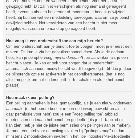
dat zegt hoeveel keer en wanneer je het bericht voor het laatst je
gewijzigd hebt. Dit zal niet verschijnen als nog niemand gereageerd
heeft, evenmin als een beheerder of moderator je bericht gewijzigd
heeft. Zij kunnen wel een mededeling toevoegen, waarom ze je bericht
gewijzigd hebben. Het verwijderen van een bericht is niet meer
mogelijk van zodra er iemand op gereageerd heeft.
Hoe voeg ik een onderschrift toe aan mijn bericht?
Om een onderschrift aan je bericht toe te voegen, moet je er eerst één
maken. Dit kun je via het gebruikerspaneel doen. Als je dit gedaan
hebt, kan je de optie
voeg mijn onderschrift toe
aanvinken als je een
bericht plaatst. Je kan er ook voor zorgen dat je onderschrift
automatisch aan ieder nieuw bericht wordt toegevoegd. Dit doe je door
de bijhorende optie te activeren in het gebruikerspaneel (het is nog
altijd mogelijk om het onderschrift uit te schakelen als je het bericht
plaatst).
Hoe maak ik een peiling?
Een peiling aanmaken is heel gemakkelijk, als je een nieuw onderwerp
aanmaakt (of het eerste bericht in een onderwerp bewerkt en als je
daar permissie voor hebt) zou je een "voeg peiling toe" tabblad
moeten zien onderaan het berichten-gedeelte (als je dit tabblad niet
kan zien, heb je niet de juiste permissies om peilingen aan te maken).
Je moet een titel voor de peiling invullen bij "peilingsvraag" en dan
minstens 2 mogelijkheden invullen in het "peilingopties"-tekstgedeelte