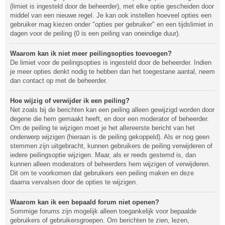
(limiet is ingesteld door de beheerder), met elke optie gescheiden door
middel van een nieuwe regel. Je kan ook instellen hoeveel opties een
gebruiker mag kiezen onder "opties per gebruiker" en een tijdslimiet in
dagen voor de peiling (0 is een peiling van oneindige duur).
Waarom kan ik niet meer peilingsopties toevoegen?
De limiet voor de peilingsopties is ingesteld door de beheerder. Indien
je meer opties denkt nodig te hebben dan het toegestane aantal, neem
dan contact op met de beheerder.
Hoe wijzig of verwijder ik een peiling?
Net zoals bij de berichten kan een peiling alleen gewijzigd worden door
degene die hem gemaakt heeft, en door een moderator of beheerder.
Om de peiling te wijzigen moet je het allereerste bericht van het
onderwerp wijzigen (hieraan is de peiling gekoppeld). Als er nog geen
stemmen zijn uitgebracht, kunnen gebruikers de peiling verwijderen of
iedere peilingsoptie wijzigen. Maar, als er reeds gestemd is, dan
kunnen alleen moderators of beheerders hem wijzigen of verwijderen.
Dit om te voorkomen dat gebruikers een peiling maken en deze
daarna vervalsen door de opties te wijzigen.
Waarom kan ik een bepaald forum niet openen?
Sommige forums zijn mogelijk alleen toegankelijk voor bepaalde
gebruikers of gebruikersgroepen. Om berichten te zien, lezen,