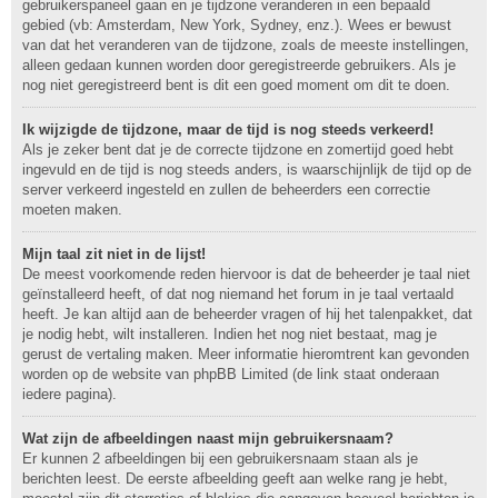
gebruikerspaneel gaan en je tijdzone veranderen in een bepaald
gebied (vb: Amsterdam, New York, Sydney, enz.). Wees er bewust
van dat het veranderen van de tijdzone, zoals de meeste instellingen,
alleen gedaan kunnen worden door geregistreerde gebruikers. Als je
nog niet geregistreerd bent is dit een goed moment om dit te doen.
Ik wijzigde de tijdzone, maar de tijd is nog steeds verkeerd!
Als je zeker bent dat je de correcte tijdzone en zomertijd goed hebt
ingevuld en de tijd is nog steeds anders, is waarschijnlijk de tijd op de
server verkeerd ingesteld en zullen de beheerders een correctie
moeten maken.
Mijn taal zit niet in de lijst!
De meest voorkomende reden hiervoor is dat de beheerder je taal niet
geïnstalleerd heeft, of dat nog niemand het forum in je taal vertaald
heeft. Je kan altijd aan de beheerder vragen of hij het talenpakket, dat
je nodig hebt, wilt installeren. Indien het nog niet bestaat, mag je
gerust de vertaling maken. Meer informatie hieromtrent kan gevonden
worden op de website van phpBB Limited (de link staat onderaan
iedere pagina).
Wat zijn de afbeeldingen naast mijn gebruikersnaam?
Er kunnen 2 afbeeldingen bij een gebruikersnaam staan als je
berichten leest. De eerste afbeelding geeft aan welke rang je hebt,