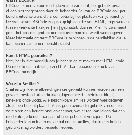
Wat is BBCode?
BBCode is een vereenvoudigde versie van html, het gebruik ervan is
al dan niet toegestaan door de beheerder (je kan de BBCode ook per
bericht uitschakelen, dit is een optie bij het plaatsen van je bericht).
De syntax van BBCode is quasi gelijk aan die van HTML, tags worden
tussen vierkante haakjes [ en ] geplaatst, dus niet < en >. Daarnaast
geeft het ook een grotere controle over hoe iets wordt weergegeven.
Meer informatie omtrent BBCode is te vinden in de handleiding die je
kan openen als je een bericht plaatst.
Kan ik HTML gebruiken?
Nee, het is niet mogelijk om je bericht op te maken met HTML code.
De meeste opmaak die je via HTML kan toepassen is ook via
BBCode mogelijk.
Wat zijn Smilies?
Smilies zijn kleine afbeeldingen die gebruikt kunnen worden om een
gevoelstoestand uit te drukken, bijvoorbeeld :) betekent blij, :(
betekent ongelukkig. Alle beschikbare smilies worden weergegeven
als je een bericht plaatst. Maak geen overdadig gebruik van smilies,
ze maken een bericht snel onleesbaar, wat er toe kan leiden dat een
moderator je bericht aanpast of heel je bericht verwijdert. De
beheerder kan ook een maximaal aantal smilies, dat in een bericht
gebruikt mag worden, bepaald hebben.