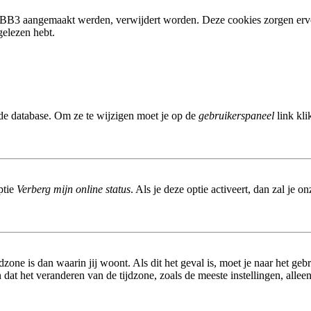
phpBB3 aangemaakt werden, verwijdert worden. Deze cookies zorgen erv
gelezen hebt.
 de database. Om ze te wijzigen moet je op de
gebruikerspaneel
link kli
ptie
Verberg mijn online status
. Als je deze optie activeert, dan zal je 
dzone is dan waarin jij woont. Als dit het geval is, moet je naar het ge
at het veranderen van de tijdzone, zoals de meeste instellingen, allee