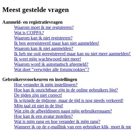
Meest gestelde vragen
Aanmeld- en registratievragen
Waarom moet ik me registreren?
Wat is COPPA?
Waarom kan ik niet registreren?
Ik ben geregistreerd maar kan niet aanmelden!
Waarom kan ik niet aanmelden?
Ik heb me ooit geregistreerd maar kan nu niet meer aanmelden!
Ik weet mijn wachtwoord niet meer!
Waarom word ik automatisch afgemeld?
Wat doet "verwijder alle forumcookies"?
Gebruikersvoorkeuren en instellingen
Hoe verander ik mijn instellingen?
Hoe kan ik onzichtbaar zijn in de online gebruikers lijst?
De tijden zijn niet correct!
Ik wijzigde de tijdzone, maar de tijd is nog steeds verkeerd!
Mijn taal zit niet in de lijst!
Wat zijn de afbeeldingen naast mijn gebruikersnaam?
Hoe kan ik een avatar instellen?
Wat is mijn rang en hoe verander ik mijn rang?
Wanneer ik op de e-maillink van een gebruiker klik, moet ik 