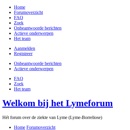
Home
Forumoverzicht
FAQ
Zoek
Onbeantwoorde berichten
Actieve onderwerpen
Het team
Aanmelden
Registreer
Onbeantwoorde berichten
Actieve onderwerpen
FAQ
Zoek
Het team
Welkom bij het Lymeforum
Hét forum over de ziekte van Lyme (Lyme-Borreliose)
Home
Forumoverzicht