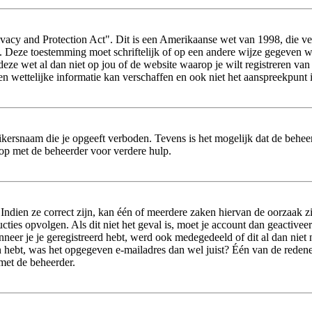
vacy and Protection Act". Dit is een Amerikaanse wet van 1998, die ver
s. Deze toestemming moet schriftelijk of op een andere wijze gegeven 
 deze wet al dan niet op jou of de website waarop je wilt registreren va
wettelijke informatie kan verschaffen en ook niet het aanspreekpunt i
ikersnaam die je opgeeft verboden. Tevens is het mogelijk dat de beheer
op met de beheerder voor verdere hulp.
dien ze correct zijn, kan één of meerdere zaken hiervan de oorzaak zij
tructies opvolgen. Als dit niet het geval is, moet je account dan geact
neer je je geregistreerd hebt, werd ook medegedeeld of dit al dan niet n
 hebt, was het opgegeven e-mailadres dan wel juist? Één van de redenen 
 met de beheerder.