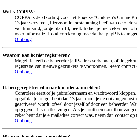
Wat is COPPA?
COPPA is de afkorting voor het Engelse "Children’s Online Pri
13 jaar verzamelt, hiervoor de toestemming heeft van de ouder
van hun kind, jonger dan 13, heeft. Indien je niet zeker bent of
meer informatie. Houd er rekening mee dat het phpBB team geen 
Omhoog
Waarom kan ik niet registreren?
Mogelijk heeft de beheerder je IP-adres verbannen, of de gebru
registratie van nieuwe gebruikers te voorkomen. Neem contact 
Omhoog
Ik ben geregistreerd maar kan niet aanmelden!
Controleer eerst of je gebruikersnaam en wachtwoord kloppen. In
opgaf dat je jonger bent dan 13 jaar, moet je de ontvangen ins
geactiveerd wordt, ofwel door jezelf of door een beheerder. Wan
opgegeven instructies volgen. Als je nooit een e-mail ontvangen
zeker bent dat je e-mailadres correct was, neem dan contact op
Omhoog
Waarom kan ik niet aanmelden?