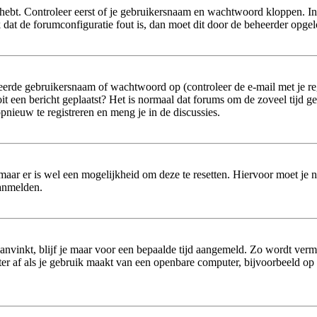
hebt. Controleer eerst of je gebruikersnaam en wachtwoord kloppen. In
jk dat de forumconfiguratie fout is, dan moet dit door de beheerder opge
erde gebruikersnaam of wachtwoord op (controleer de e-mail met je reg
 ooit een bericht geplaatst? Het is normaal dat forums om de zoveel tijd 
nieuw te registreren en meng je in de discussies.
 maar er is wel een mogelijkheid om deze te resetten. Hiervoor moet je
aanmelden.
aanvinkt, blijf je maar voor een bepaalde tijd aangemeld. Zo wordt ver
r af als je gebruik maakt van een openbare computer, bijvoorbeeld op sc