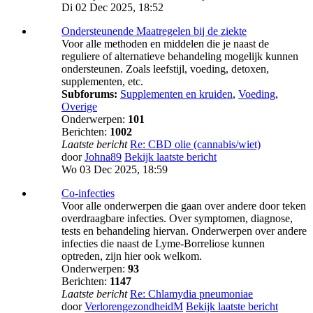
Di 02 Dec 2025, 18:52
Ondersteunende Maatregelen bij de ziekte
Voor alle methoden en middelen die je naast de
reguliere of alternatieve behandeling mogelijk kunnen
ondersteunen. Zoals leefstijl, voeding, detoxen,
supplementen, etc.
Subforums:
Supplementen en kruiden
,
Voeding
,
Overige
Onderwerpen:
101
Berichten:
1002
Laatste bericht
Re: CBD olie (cannabis/wiet)
door
Johna89
Bekijk laatste bericht
Wo 03 Dec 2025, 18:59
Co-infecties
Voor alle onderwerpen die gaan over andere door teken
overdraagbare infecties. Over symptomen, diagnose,
tests en behandeling hiervan. Onderwerpen over andere
infecties die naast de Lyme-Borreliose kunnen
optreden, zijn hier ook welkom.
Onderwerpen:
93
Berichten:
1147
Laatste bericht
Re: Chlamydia pneumoniae
door
VerlorengezondheidM
Bekijk laatste bericht