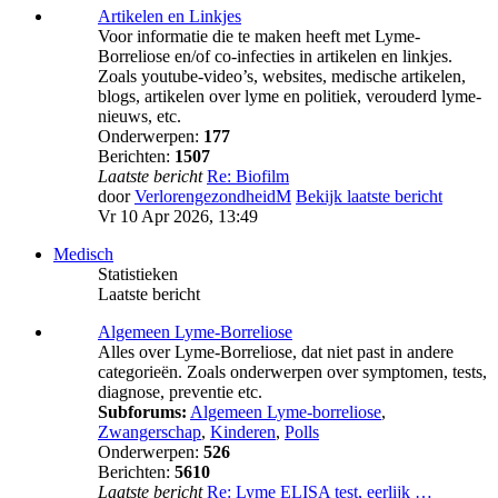
Artikelen en Linkjes
Voor informatie die te maken heeft met Lyme-
Borreliose en/of co-infecties in artikelen en linkjes.
Zoals youtube-video’s, websites, medische artikelen,
blogs, artikelen over lyme en politiek, verouderd lyme-
nieuws, etc.
Onderwerpen:
177
Berichten:
1507
Laatste bericht
Re: Biofilm
door
VerlorengezondheidM
Bekijk laatste bericht
Vr 10 Apr 2026, 13:49
Medisch
Statistieken
Laatste bericht
Algemeen Lyme-Borreliose
Alles over Lyme-Borreliose, dat niet past in andere
categorieën. Zoals onderwerpen over symptomen, tests,
diagnose, preventie etc.
Subforums:
Algemeen Lyme-borreliose
,
Zwangerschap
,
Kinderen
,
Polls
Onderwerpen:
526
Berichten:
5610
Laatste bericht
Re: Lyme ELISA test, eerlijk …