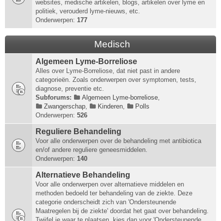
websites, medische artikelen, blogs, artikelen over lyme en
politiek, verouderd lyme-nieuws, etc.
Onderwerpen:
177
Medisch
Algemeen Lyme-Borreliose
Alles over Lyme-Borreliose, dat niet past in andere
categorieën. Zoals onderwerpen over symptomen, tests,
diagnose, preventie etc.
Subforums:
Algemeen Lyme-borreliose
,
Zwangerschap
,
Kinderen
,
Polls
Onderwerpen:
526
Reguliere Behandeling
Voor alle onderwerpen over de behandeling met antibiotica
en/of andere reguliere geneesmiddelen.
Onderwerpen:
140
Alternatieve Behandeling
Voor alle onderwerpen over alternatieve middelen en
methoden bedoeld ter behandeling van de ziekte. Deze
categorie onderscheidt zich van 'Ondersteunende
Maatregelen bij de ziekte' doordat het gaat over behandeling.
Twijfel je waar te plaatsen, kies dan voor 'Ondersteunende