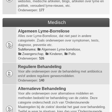
websites, medische artikelen, blogs, artikelen over lyme en
politiek, verouderd lyme-nieuws, etc.
Onderwerpen:
177
Medisch
Algemeen Lyme-Borreliose
Alles over Lyme-Borreliose, dat niet past in andere
categorieën. Zoals onderwerpen over symptomen, tests,
diagnose, preventie etc.
Subforums:
Algemeen Lyme-borreliose
,
Zwangerschap
,
Kinderen
,
Polls
Onderwerpen:
526
Reguliere Behandeling
Voor alle onderwerpen over de behandeling met antibiotica
en/of andere reguliere geneesmiddelen.
Onderwerpen:
140
Alternatieve Behandeling
Voor alle onderwerpen over alternatieve middelen en
methoden bedoeld ter behandeling van de ziekte. Deze
categorie onderscheidt zich van 'Ondersteunende
Maatregelen bij de ziekte' doordat het gaat over behandeling.
Twijfel je waar te plaatsen, kies dan voor 'Ondersteunende