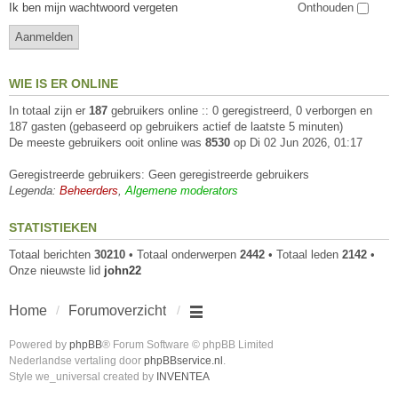
Ik ben mijn wachtwoord vergeten
Onthouden
WIE IS ER ONLINE
In totaal zijn er
187
gebruikers online :: 0 geregistreerd, 0 verborgen en
187 gasten (gebaseerd op gebruikers actief de laatste 5 minuten)
De meeste gebruikers ooit online was
8530
op Di 02 Jun 2026, 01:17
Geregistreerde gebruikers: Geen geregistreerde gebruikers
Legenda:
Beheerders
,
Algemene moderators
STATISTIEKEN
Totaal berichten
30210
• Totaal onderwerpen
2442
• Totaal leden
2142
•
Onze nieuwste lid
john22
Home
Forumoverzicht
Powered by
phpBB
® Forum Software © phpBB Limited
Nederlandse vertaling door
phpBBservice.nl
.
Style we_universal created by
INVENTEA