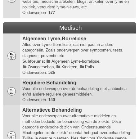
websites, medische artikelen, blogs, artikelen over lyme en
politiek, verouderd lyme-nieuws, etc.
Onderwerpen:
177
Medisch
Algemeen Lyme-Borreliose
Alles over Lyme-Borreliose, dat niet past in andere
categorieën. Zoals onderwerpen over symptomen, tests,
diagnose, preventie etc.
Subforums:
Algemeen Lyme-borreliose
,
Zwangerschap
,
Kinderen
,
Polls
Onderwerpen:
526
Reguliere Behandeling
Voor alle onderwerpen over de behandeling met antibiotica
en/of andere reguliere geneesmiddelen.
Onderwerpen:
140
Alternatieve Behandeling
Voor alle onderwerpen over alternatieve middelen en
methoden bedoeld ter behandeling van de ziekte. Deze
categorie onderscheidt zich van 'Ondersteunende
Maatregelen bij de ziekte' doordat het gaat over behandeling.
Twijfel je waar te plaatsen, kies dan voor 'Ondersteunende