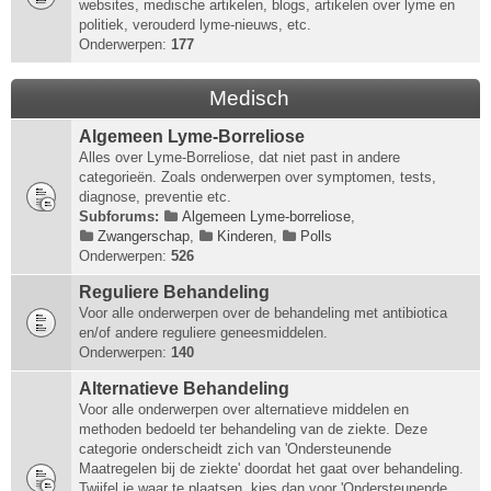
websites, medische artikelen, blogs, artikelen over lyme en
politiek, verouderd lyme-nieuws, etc.
Onderwerpen:
177
Medisch
Algemeen Lyme-Borreliose
Alles over Lyme-Borreliose, dat niet past in andere
categorieën. Zoals onderwerpen over symptomen, tests,
diagnose, preventie etc.
Subforums:
Algemeen Lyme-borreliose
,
Zwangerschap
,
Kinderen
,
Polls
Onderwerpen:
526
Reguliere Behandeling
Voor alle onderwerpen over de behandeling met antibiotica
en/of andere reguliere geneesmiddelen.
Onderwerpen:
140
Alternatieve Behandeling
Voor alle onderwerpen over alternatieve middelen en
methoden bedoeld ter behandeling van de ziekte. Deze
categorie onderscheidt zich van 'Ondersteunende
Maatregelen bij de ziekte' doordat het gaat over behandeling.
Twijfel je waar te plaatsen, kies dan voor 'Ondersteunende