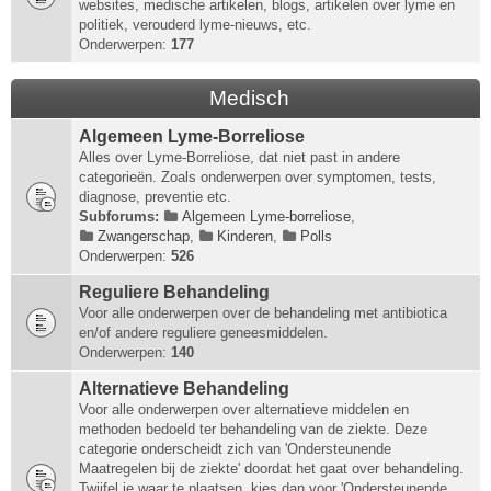
websites, medische artikelen, blogs, artikelen over lyme en
politiek, verouderd lyme-nieuws, etc.
Onderwerpen:
177
Medisch
Algemeen Lyme-Borreliose
Alles over Lyme-Borreliose, dat niet past in andere
categorieën. Zoals onderwerpen over symptomen, tests,
diagnose, preventie etc.
Subforums:
Algemeen Lyme-borreliose
,
Zwangerschap
,
Kinderen
,
Polls
Onderwerpen:
526
Reguliere Behandeling
Voor alle onderwerpen over de behandeling met antibiotica
en/of andere reguliere geneesmiddelen.
Onderwerpen:
140
Alternatieve Behandeling
Voor alle onderwerpen over alternatieve middelen en
methoden bedoeld ter behandeling van de ziekte. Deze
categorie onderscheidt zich van 'Ondersteunende
Maatregelen bij de ziekte' doordat het gaat over behandeling.
Twijfel je waar te plaatsen, kies dan voor 'Ondersteunende