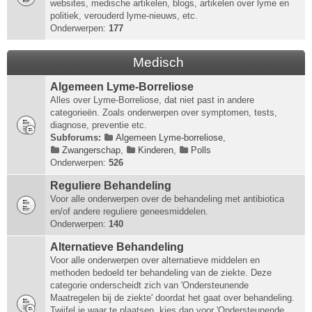
websites, medische artikelen, blogs, artikelen over lyme en
politiek, verouderd lyme-nieuws, etc.
Onderwerpen:
177
Medisch
Algemeen Lyme-Borreliose
Alles over Lyme-Borreliose, dat niet past in andere
categorieën. Zoals onderwerpen over symptomen, tests,
diagnose, preventie etc.
Subforums:
Algemeen Lyme-borreliose
,
Zwangerschap
,
Kinderen
,
Polls
Onderwerpen:
526
Reguliere Behandeling
Voor alle onderwerpen over de behandeling met antibiotica
en/of andere reguliere geneesmiddelen.
Onderwerpen:
140
Alternatieve Behandeling
Voor alle onderwerpen over alternatieve middelen en
methoden bedoeld ter behandeling van de ziekte. Deze
categorie onderscheidt zich van 'Ondersteunende
Maatregelen bij de ziekte' doordat het gaat over behandeling.
Twijfel je waar te plaatsen, kies dan voor 'Ondersteunende