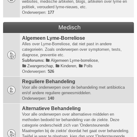
websites, medische artikelen, blogs, artikelen over lyme en
politiek, verouderd lyme-nieuws, etc.
Onderwerpen:
177
Medisch
Algemeen Lyme-Borreliose
Alles over Lyme-Borreliose, dat niet past in andere
categorieën. Zoals onderwerpen over symptomen, tests,
diagnose, preventie etc.
Subforums:
Algemeen Lyme-borreliose
,
Zwangerschap
,
Kinderen
,
Polls
Onderwerpen:
526
Reguliere Behandeling
Voor alle onderwerpen over de behandeling met antibiotica
en/of andere reguliere geneesmiddelen.
Onderwerpen:
140
Alternatieve Behandeling
Voor alle onderwerpen over alternatieve middelen en
methoden bedoeld ter behandeling van de ziekte. Deze
categorie onderscheidt zich van 'Ondersteunende
Maatregelen bij de ziekte' doordat het gaat over behandeling.
Twijfel je waar te plaatsen, kies dan voor 'Ondersteunende