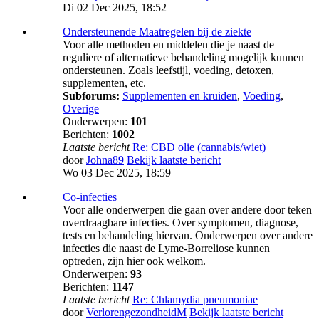
Di 02 Dec 2025, 18:52
Ondersteunende Maatregelen bij de ziekte
Voor alle methoden en middelen die je naast de
reguliere of alternatieve behandeling mogelijk kunnen
ondersteunen. Zoals leefstijl, voeding, detoxen,
supplementen, etc.
Subforums:
Supplementen en kruiden
,
Voeding
,
Overige
Onderwerpen:
101
Berichten:
1002
Laatste bericht
Re: CBD olie (cannabis/wiet)
door
Johna89
Bekijk laatste bericht
Wo 03 Dec 2025, 18:59
Co-infecties
Voor alle onderwerpen die gaan over andere door teken
overdraagbare infecties. Over symptomen, diagnose,
tests en behandeling hiervan. Onderwerpen over andere
infecties die naast de Lyme-Borreliose kunnen
optreden, zijn hier ook welkom.
Onderwerpen:
93
Berichten:
1147
Laatste bericht
Re: Chlamydia pneumoniae
door
VerlorengezondheidM
Bekijk laatste bericht