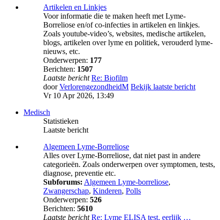
Artikelen en Linkjes
Voor informatie die te maken heeft met Lyme-
Borreliose en/of co-infecties in artikelen en linkjes.
Zoals youtube-video’s, websites, medische artikelen,
blogs, artikelen over lyme en politiek, verouderd lyme-
nieuws, etc.
Onderwerpen:
177
Berichten:
1507
Laatste bericht
Re: Biofilm
door
VerlorengezondheidM
Bekijk laatste bericht
Vr 10 Apr 2026, 13:49
Medisch
Statistieken
Laatste bericht
Algemeen Lyme-Borreliose
Alles over Lyme-Borreliose, dat niet past in andere
categorieën. Zoals onderwerpen over symptomen, tests,
diagnose, preventie etc.
Subforums:
Algemeen Lyme-borreliose
,
Zwangerschap
,
Kinderen
,
Polls
Onderwerpen:
526
Berichten:
5610
Laatste bericht
Re: Lyme ELISA test, eerlijk …