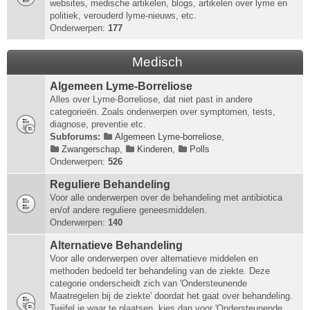
websites, medische artikelen, blogs, artikelen over lyme en
politiek, verouderd lyme-nieuws, etc.
Onderwerpen:
177
Medisch
Algemeen Lyme-Borreliose
Alles over Lyme-Borreliose, dat niet past in andere
categorieën. Zoals onderwerpen over symptomen, tests,
diagnose, preventie etc.
Subforums:
Algemeen Lyme-borreliose
,
Zwangerschap
,
Kinderen
,
Polls
Onderwerpen:
526
Reguliere Behandeling
Voor alle onderwerpen over de behandeling met antibiotica
en/of andere reguliere geneesmiddelen.
Onderwerpen:
140
Alternatieve Behandeling
Voor alle onderwerpen over alternatieve middelen en
methoden bedoeld ter behandeling van de ziekte. Deze
categorie onderscheidt zich van 'Ondersteunende
Maatregelen bij de ziekte' doordat het gaat over behandeling.
Twijfel je waar te plaatsen, kies dan voor 'Ondersteunende