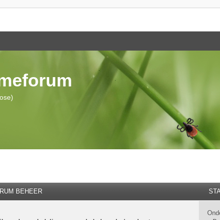
ymeforum
iose)
RUM BEHEER
STA
Ond