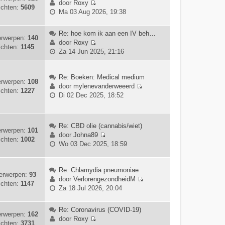
e
door
Roxy
ichten:
5609
a
t
B
r
Ma 03 Aug 2026, 19:38
a
e
e
i
t
b
k
c
Re: hoe kom ik aan een IV beh…
s
e
i
h
rwerpen:
140
door
Roxy
t
r
j
t
ichten:
1145
B
Za 14 Jun 2025, 21:16
e
i
k
e
b
c
l
k
e
h
a
i
Re: Boeken: Medical medium
r
t
rwerpen:
108
a
j
door
mylenevanderweeerd
i
ichten:
1227
t
B
k
Di 02 Dec 2025, 18:52
c
s
e
l
h
t
k
a
t
e
i
a
Re: CBD olie (cannabis/wiet)
b
j
rwerpen:
101
t
door
Johna89
e
k
ichten:
1002
s
B
Wo 03 Dec 2025, 18:59
r
l
t
e
i
a
e
k
c
a
b
i
Re: Chlamydia pneumoniae
h
t
erwerpen:
93
e
j
door
VerlorengezondheidM
t
s
ichten:
1147
r
B
k
Za 18 Jul 2026, 20:04
t
i
e
l
e
c
k
a
Re: Coronavirus (COVID-19)
b
h
i
a
rwerpen:
162
door
Roxy
e
t
j
t
ichten:
3731