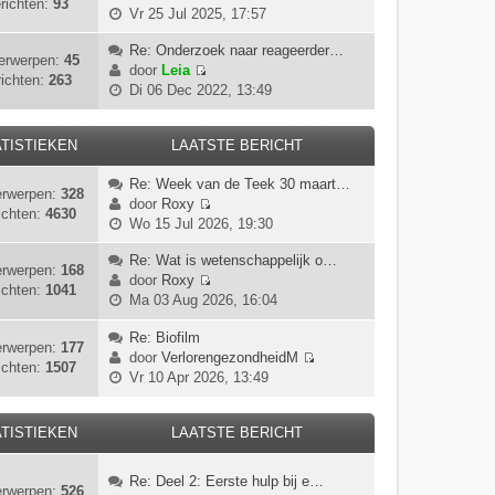
richten:
93
B
Vr 25 Jul 2025, 17:57
e
k
Re: Onderzoek naar reageerder…
erwerpen:
45
i
door
Leia
ichten:
263
B
j
Di 06 Dec 2022, 13:49
e
k
k
l
i
TISTIEKEN
LAATSTE BERICHT
a
j
a
Re: Week van de Teek 30 maart…
k
t
rwerpen:
328
door
Roxy
l
s
ichten:
4630
B
Wo 15 Jul 2026, 19:30
a
t
e
a
e
k
Re: Wat is wetenschappelijk o…
t
b
rwerpen:
168
i
door
Roxy
s
e
ichten:
1041
B
j
Ma 03 Aug 2026, 16:04
t
r
e
k
e
i
k
Re: Biofilm
l
b
c
rwerpen:
177
i
door
VerlorengezondheidM
a
e
h
ichten:
1507
B
j
Vr 10 Apr 2026, 13:49
a
r
t
e
k
t
i
k
l
s
c
i
TISTIEKEN
LAATSTE BERICHT
a
t
h
j
a
e
t
k
t
b
Re: Deel 2: Eerste hulp bij e…
rwerpen:
526
l
s