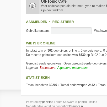
Off-Topic Café
Voor onderwerpen die niet met Lyme te maken h
zijn ook welkom.
AANMELDEN
•
REGISTREER
Gebruikersnaam:
Wachtwo
WIE IS ER ONLINE
In totaal zijn er
302
gebruikers online :: 0 geregistreerd, 0
De meeste gebruikers ooit online was
8530
op Di 02 Jun 2
Geregistreerde gebruikers: Geen geregistreerde gebruikers
Legenda:
Beheerders
,
Algemene moderators
STATISTIEKEN
Totaal berichten
30207
• Totaal onderwerpen
2442
• Totaal
Powered by
phpBB
® Forum Software © phpBB Limited
Nederlandse vertaling door
phpBBservice.nl
.