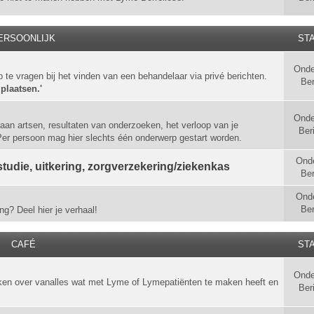
ERSOONLIJK
STA
Onde
p te vragen bij het vinden van een behandelaar via privé berichten.
Ber
 plaatsen.'
Onde
aan artsen, resultaten van onderzoeken, het verloop van je
Ber
 Per persoon mag hier slechts één onderwerp gestart worden.
Ond
tudie, uitkering, zorgverzekering/ziekenkas
Ber
Ond
Ber
ng? Deel hier je verhaal!
CAFÉ
STA
Onde
ken over vanalles wat met Lyme of Lymepatiënten te maken heeft en
Ber