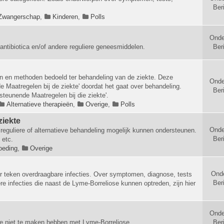
Ber
Zwangerschap
,
Kinderen
,
Polls
Onde
antibiotica en/of andere reguliere geneesmiddelen.
Ber
en en methoden bedoeld ter behandeling van de ziekte. Deze
Onde
 Maatregelen bij de ziekte' doordat het gaat over behandeling.
Ber
rsteunende Maatregelen bij die ziekte'.
Alternatieve therapieën
,
Overige
,
Polls
ziekte
Onde
reguliere of alternatieve behandeling mogelijk kunnen ondersteunen.
Ber
 etc.
oeding
,
Overige
Ond
r teken overdraagbare infecties. Over symptomen, diagnose, tests
Ber
e infecties die naast de Lyme-Borreliose kunnen optreden, zijn hier
Onde
e niet te maken hebben met Lyme-Borreliose.
Ber