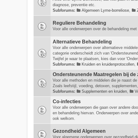
diagnose, preventie etc.
Subforums:
Algemeen Lyme-borreliose
,
Reguliere Behandeling
Voor alle onderwerpen over de behandeling met 
Alternatieve Behandeling
Voor alle onderwerpen over alternatieve middel
categorie onderscheidt zich van 'Ondersteunende
Twijfel je waar te plaatsen, kies dan voor 'Onde
Subforums:
Kruiden en kruidenprotocollen
,
Ondersteunende Maatregelen bij de 
Voor alle methoden en middelen die je naast de 
Zoals leefstijl, voeding, detoxen, supplementen,
Subforums:
Supplementen en kruiden
,
V
Co-infecties
Voor alle onderwerpen die gaan over andere doo
en behandeling hiervan. Onderwerpen over ander
ook welkom.
Gezondheid Algemeen
Voor algemene onderwerpen over gezondheid di