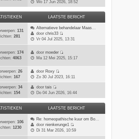
B
Wo 17 Jun 2026, 18:52
r
k
s
e
i
l
t
k
c
a
e
TISTIEKEN
LAATSTE BERICHT
i
h
a
b
j
t
t
e
Alternatieve behandelaar Maas…
k
rwerpen:
131
s
r
door
chris33
l
ichten:
281
t
B
i
Vr 04 Jul 2025, 13:31
a
e
e
c
a
b
k
h
t
rwerpen:
174
door
moeder
e
i
t
s
B
ichten:
4063
Ma 12 Mei 2025, 15:17
r
j
t
e
i
k
e
k
c
l
erwerpen:
26
door
Roxy
b
i
B
h
a
ichten:
167
Zo 30 Jul 2023, 16:11
e
j
e
t
a
r
k
k
erwerpen:
34
door
tais
t
i
l
B
i
ichten:
154
Do 04 Jun 2026, 16:44
s
c
a
e
j
t
h
a
k
k
e
t
t
i
TISTIEKEN
LAATSTE BERICHT
l
b
s
j
a
e
t
Re: homeopathische kuur om Bo…
k
a
r
rwerpen:
106
e
door
nienkerunge1
l
t
i
ichten:
1230
B
b
Di 31 Mar 2026, 10:59
a
s
c
e
e
a
t
h