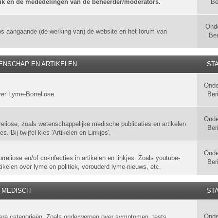
uik en de mededelingen van de beheerder/moderators.
Be
Ond
ps aangaande (de werking van) de website en het forum van
Ber
ENSCHAP EN ARTIKELEN
STA
Onde
ver Lyme-Borreliose.
Ber
Onde
liose, zoals wetenschappelijke medische publicaties en artikelen
Ber
. Bij twijfel kies 'Artikelen en Linkjes'.
Onde
eliose en/of co-infecties in artikelen en linkjes. Zoals youtube-
Ber
tikelen over lyme en politiek, verouderd lyme-nieuws, etc.
MEDISCH
STA
Onde
ndere categorieën. Zoals onderwerpen over symptomen, tests,