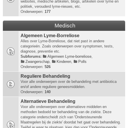
websites, medische artikelen, blogs, artikelen over lyme en
politiek, verouderd lyme-nieuws, etc.
Onderwerpen:
177
Medisch
Algemeen Lyme-Borreliose
Alles over Lyme-Borreliose, dat niet past in andere
categorieën. Zoals onderwerpen over symptomen, tests,
diagnose, preventie etc.
Subforums:
Algemeen Lyme-borreliose
,
Zwangerschap
,
Kinderen
,
Polls
Onderwerpen:
526
Reguliere Behandeling
Voor alle onderwerpen over de behandeling met antibiotica
en/of andere reguliere geneesmiddelen.
Onderwerpen:
140
Alternatieve Behandeling
Voor alle onderwerpen over alternatieve middelen en
methoden bedoeld ter behandeling van de ziekte. Deze
categorie onderscheidt zich van 'Ondersteunende
Maatregelen bij de ziekte' doordat het gaat over behandeling.
Twijfel je waar te plaatsen, kies dan voor 'Ondersteunende