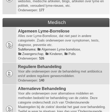
websites, medische artikelen, blogs, artikelen over lyme en
politiek, verouderd lyme-nieuws, etc.
Onderwerpen:
177
Medisch
Algemeen Lyme-Borreliose
Alles over Lyme-Borreliose, dat niet past in andere
categorieën. Zoals onderwerpen over symptomen, tests,
diagnose, preventie etc.
Subforums:
Algemeen Lyme-borreliose
,
Zwangerschap
,
Kinderen
,
Polls
Onderwerpen:
526
Reguliere Behandeling
Voor alle onderwerpen over de behandeling met antibiotica
en/of andere reguliere geneesmiddelen.
Onderwerpen:
140
Alternatieve Behandeling
Voor alle onderwerpen over alternatieve middelen en
methoden bedoeld ter behandeling van de ziekte. Deze
categorie onderscheidt zich van 'Ondersteunende
Maatregelen bij de ziekte' doordat het gaat over behandeling.
Twijfel je waar te plaatsen, kies dan voor 'Ondersteunende