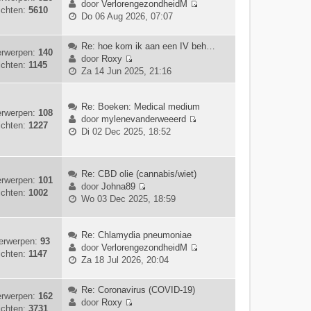
e
door
VerlorengezondheidM
ichten:
5610
a
t
B
r
Do 06 Aug 2026, 07:07
a
e
e
i
t
b
k
c
Re: hoe kom ik aan een IV beh…
s
e
i
h
rwerpen:
140
door
Roxy
t
r
j
t
ichten:
1145
B
Za 14 Jun 2025, 21:16
e
i
k
e
b
c
l
k
e
h
a
i
Re: Boeken: Medical medium
r
t
rwerpen:
108
a
j
door
mylenevanderweeerd
i
ichten:
1227
t
B
k
Di 02 Dec 2025, 18:52
c
s
e
l
h
t
k
a
t
e
i
a
Re: CBD olie (cannabis/wiet)
b
j
rwerpen:
101
t
door
Johna89
e
k
ichten:
1002
s
B
Wo 03 Dec 2025, 18:59
r
l
t
e
i
a
e
k
c
a
b
i
Re: Chlamydia pneumoniae
h
t
erwerpen:
93
e
j
door
VerlorengezondheidM
t
s
ichten:
1147
r
B
k
Za 18 Jul 2026, 20:04
t
i
e
l
e
c
k
a
Re: Coronavirus (COVID-19)
b
h
i
a
rwerpen:
162
door
Roxy
e
t
j
t
ichten:
3731