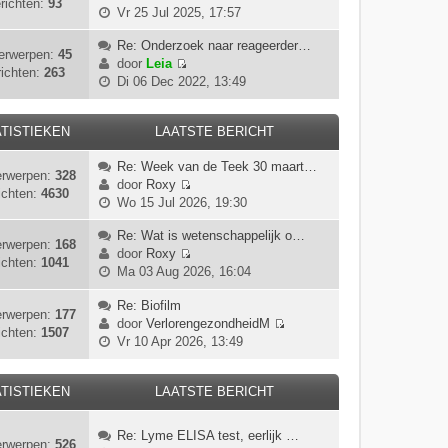
richten:
93
B
Vr 25 Jul 2025, 17:57
e
k
Re: Onderzoek naar reageerder…
erwerpen:
45
i
door
Leia
ichten:
263
B
j
Di 06 Dec 2022, 13:49
e
k
k
l
i
TISTIEKEN
LAATSTE BERICHT
a
j
a
Re: Week van de Teek 30 maart…
k
t
rwerpen:
328
door
Roxy
l
s
ichten:
4630
B
Wo 15 Jul 2026, 19:30
a
t
e
a
e
k
Re: Wat is wetenschappelijk o…
t
b
rwerpen:
168
i
door
Roxy
s
e
ichten:
1041
B
j
Ma 03 Aug 2026, 16:04
t
r
e
k
e
i
k
Re: Biofilm
l
b
c
rwerpen:
177
i
door
VerlorengezondheidM
a
e
h
ichten:
1507
B
j
Vr 10 Apr 2026, 13:49
a
r
t
e
k
t
i
k
l
s
c
i
TISTIEKEN
LAATSTE BERICHT
a
t
h
j
a
e
t
k
t
b
Re: Lyme ELISA test, eerlijk …
rwerpen:
526
l
s