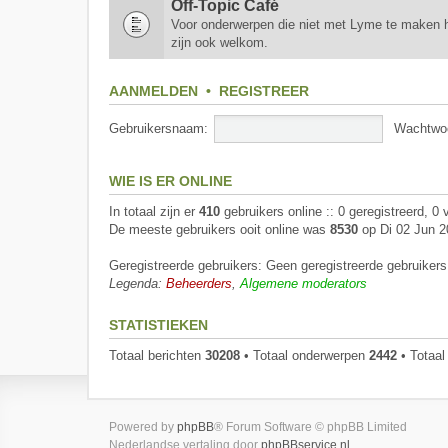
Off-Topic Café
Voor onderwerpen die niet met Lyme te maken h
zijn ook welkom.
AANMELDEN
•
REGISTREER
Gebruikersnaam:
Wachtwo
WIE IS ER ONLINE
In totaal zijn er
410
gebruikers online :: 0 geregistreerd, 0
De meeste gebruikers ooit online was
8530
op Di 02 Jun 2
Geregistreerde gebruikers: Geen geregistreerde gebruikers
Legenda:
Beheerders
,
Algemene moderators
STATISTIEKEN
Totaal berichten
30208
• Totaal onderwerpen
2442
• Totaal
Powered by
phpBB
® Forum Software © phpBB Limited
Nederlandse vertaling door
phpBBservice.nl
.