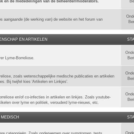
uik en de mededelingen van de beheerder/moderators.
Be
Ond
ps aangaande (de werking van) de website en het forum van
Ber
ENSCHAP EN ARTIKELEN
STA
Onde
ver Lyme-Borreliose.
Ber
Onde
liose, zoals wetenschappelijke medische publicaties en artikelen
Ber
. Bij twijfel kies 'Artikelen en Linkjes'.
Onde
eliose en/of co-infecties in artikelen en linkjes. Zoals youtube-
Ber
tikelen over lyme en politiek, verouderd lyme-nieuws, etc.
MEDISCH
STA
Onde
ndere categorieën. Zoals onderwerpen over symptomen, tests,