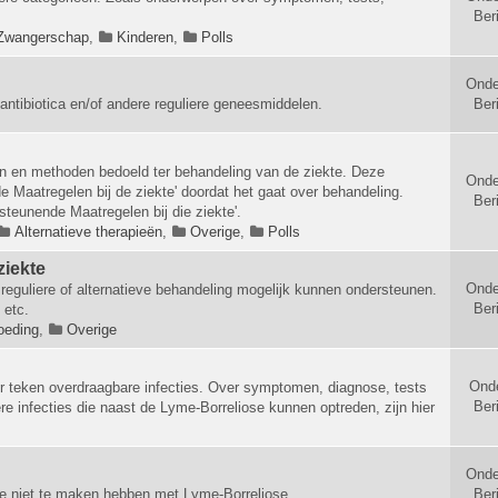
Ber
Zwangerschap
,
Kinderen
,
Polls
Onde
antibiotica en/of andere reguliere geneesmiddelen.
Ber
en en methoden bedoeld ter behandeling van de ziekte. Deze
Onde
 Maatregelen bij de ziekte' doordat het gaat over behandeling.
Ber
rsteunende Maatregelen bij die ziekte'.
Alternatieve therapieën
,
Overige
,
Polls
ziekte
Onde
reguliere of alternatieve behandeling mogelijk kunnen ondersteunen.
Ber
 etc.
oeding
,
Overige
Ond
r teken overdraagbare infecties. Over symptomen, diagnose, tests
Ber
e infecties die naast de Lyme-Borreliose kunnen optreden, zijn hier
Onde
e niet te maken hebben met Lyme-Borreliose.
Ber