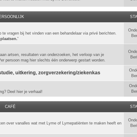
ERSOONLIJK
STA
Onde
p te vragen bij het vinden van een behandelaar via privé berichten.
Ber
 plaatsen.'
Onde
aan artsen, resultaten van onderzoeken, het verloop van je
Ber
 Per persoon mag hier slechts één onderwerp gestart worden.
Ond
tudie, uitkering, zorgverzekering/ziekenkas
Ber
Ond
Ber
ng? Deel hier je verhaal!
CAFÉ
STA
Onde
ken over vanalles wat met Lyme of Lymepatiënten te maken heeft en
Ber