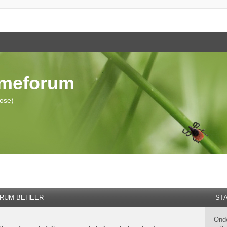
ymeforum
iose)
RUM BEHEER
STA
Ond