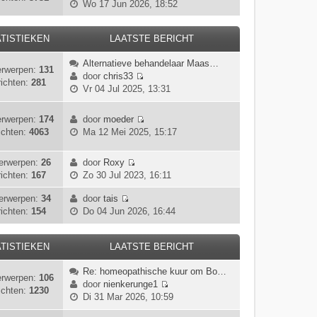
B
Wo 17 Jun 2026, 18:52
r
k
s
e
i
l
t
k
c
a
e
TISTIEKEN
LAATSTE BERICHT
i
h
a
b
j
t
t
e
Alternatieve behandelaar Maas…
k
rwerpen:
131
s
r
door
chris33
l
ichten:
281
t
B
i
Vr 04 Jul 2025, 13:31
a
e
e
c
a
b
k
h
t
rwerpen:
174
door
moeder
e
i
t
s
B
ichten:
4063
Ma 12 Mei 2025, 15:17
r
j
t
e
i
k
e
k
c
l
erwerpen:
26
door
Roxy
b
i
B
h
a
ichten:
167
Zo 30 Jul 2023, 16:11
e
j
e
t
a
r
k
k
erwerpen:
34
door
tais
t
i
l
B
i
ichten:
154
Do 04 Jun 2026, 16:44
s
c
a
e
j
t
h
a
k
k
e
t
t
i
TISTIEKEN
LAATSTE BERICHT
l
b
s
j
a
e
t
Re: homeopathische kuur om Bo…
k
a
r
rwerpen:
106
e
door
nienkerunge1
l
t
i
ichten:
1230
B
b
Di 31 Mar 2026, 10:59
a
s
c
e
e
a
t
h