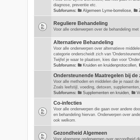
diagnose, preventie etc.
Subforums:
Algemeen Lyme-borreliose
,
Reguliere Behandeling
Voor alle onderwerpen over de behandeling met 
Alternatieve Behandeling
Voor alle onderwerpen over alternatieve middel
categorie onderscheidt zich van 'Ondersteunende
Twijfel je waar te plaatsen, kies dan voor 'Onde
Subforums:
Kruiden en kruidenprotocollen
,
Ondersteunende Maatregelen bij de 
Voor alle methoden en middelen die je naast de 
Zoals leefstijl, voeding, detoxen, supplementen,
Subforums:
Supplementen en kruiden
,
V
Co-infecties
Voor alle onderwerpen die gaan over andere doo
en behandeling hiervan. Onderwerpen over ander
ook welkom.
Gezondheid Algemeen
Voor algemene onderwerpen over gezondheid di