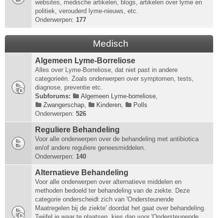
websites, medische artikelen, blogs, artikelen over lyme en
politiek, verouderd lyme-nieuws, etc.
Onderwerpen:
177
Medisch
Algemeen Lyme-Borreliose
Alles over Lyme-Borreliose, dat niet past in andere
categorieën. Zoals onderwerpen over symptomen, tests,
diagnose, preventie etc.
Subforums:
Algemeen Lyme-borreliose
,
Zwangerschap
,
Kinderen
,
Polls
Onderwerpen:
526
Reguliere Behandeling
Voor alle onderwerpen over de behandeling met antibiotica
en/of andere reguliere geneesmiddelen.
Onderwerpen:
140
Alternatieve Behandeling
Voor alle onderwerpen over alternatieve middelen en
methoden bedoeld ter behandeling van de ziekte. Deze
categorie onderscheidt zich van 'Ondersteunende
Maatregelen bij de ziekte' doordat het gaat over behandeling.
Twijfel je waar te plaatsen, kies dan voor 'Ondersteunende