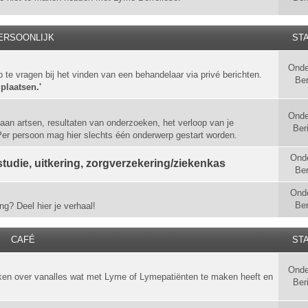
ERSOONLIJK
STA
Onde
p te vragen bij het vinden van een behandelaar via privé berichten.
Ber
 plaatsen.'
Onde
aan artsen, resultaten van onderzoeken, het verloop van je
Ber
 Per persoon mag hier slechts één onderwerp gestart worden.
Ond
tudie, uitkering, zorgverzekering/ziekenkas
Ber
Ond
Ber
ng? Deel hier je verhaal!
CAFÉ
STA
Onde
ken over vanalles wat met Lyme of Lymepatiënten te maken heeft en
Ber