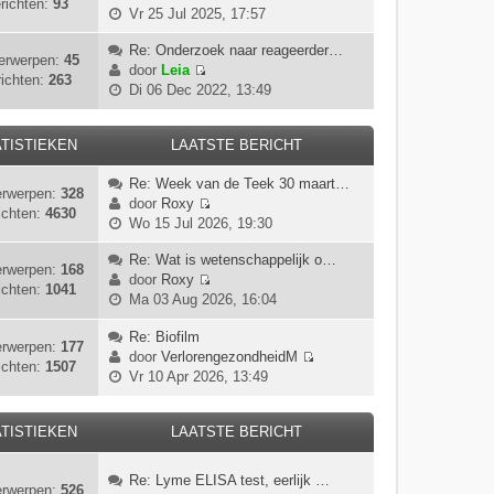
richten:
93
B
Vr 25 Jul 2025, 17:57
e
k
Re: Onderzoek naar reageerder…
erwerpen:
45
i
door
Leia
ichten:
263
B
j
Di 06 Dec 2022, 13:49
e
k
k
l
i
TISTIEKEN
LAATSTE BERICHT
a
j
a
Re: Week van de Teek 30 maart…
k
t
rwerpen:
328
door
Roxy
l
s
ichten:
4630
B
Wo 15 Jul 2026, 19:30
a
t
e
a
e
k
Re: Wat is wetenschappelijk o…
t
b
rwerpen:
168
i
door
Roxy
s
e
ichten:
1041
B
j
Ma 03 Aug 2026, 16:04
t
r
e
k
e
i
k
Re: Biofilm
l
b
c
rwerpen:
177
i
door
VerlorengezondheidM
a
e
h
ichten:
1507
B
j
Vr 10 Apr 2026, 13:49
a
r
t
e
k
t
i
k
l
s
c
i
TISTIEKEN
LAATSTE BERICHT
a
t
h
j
a
e
t
k
t
b
Re: Lyme ELISA test, eerlijk …
rwerpen:
526
l
s