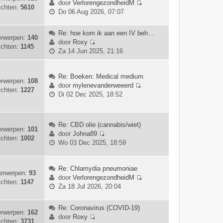
e
door
VerlorengezondheidM
ichten:
5610
a
t
B
r
Do 06 Aug 2026, 07:07
a
e
e
i
t
b
k
c
Re: hoe kom ik aan een IV beh…
s
e
i
h
rwerpen:
140
door
Roxy
t
r
j
t
ichten:
1145
B
Za 14 Jun 2025, 21:16
e
i
k
e
b
c
l
k
e
h
a
i
Re: Boeken: Medical medium
r
t
rwerpen:
108
a
j
door
mylenevanderweeerd
i
ichten:
1227
t
B
k
Di 02 Dec 2025, 18:52
c
s
e
l
h
t
k
a
t
e
i
a
Re: CBD olie (cannabis/wiet)
b
j
rwerpen:
101
t
door
Johna89
e
k
ichten:
1002
s
B
Wo 03 Dec 2025, 18:59
r
l
t
e
i
a
e
k
c
a
b
i
Re: Chlamydia pneumoniae
h
t
erwerpen:
93
e
j
door
VerlorengezondheidM
t
s
ichten:
1147
r
B
k
Za 18 Jul 2026, 20:04
t
i
e
l
e
c
k
a
Re: Coronavirus (COVID-19)
b
h
i
a
rwerpen:
162
door
Roxy
e
t
j
t
ichten:
3731