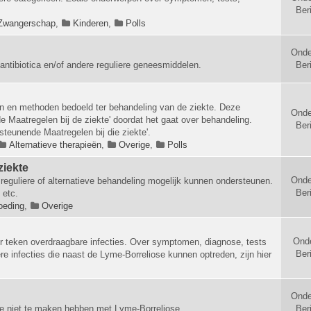
Ber
Zwangerschap
,
Kinderen
,
Polls
Onde
antibiotica en/of andere reguliere geneesmiddelen.
Ber
en en methoden bedoeld ter behandeling van de ziekte. Deze
Onde
 Maatregelen bij de ziekte' doordat het gaat over behandeling.
Ber
rsteunende Maatregelen bij die ziekte'.
Alternatieve therapieën
,
Overige
,
Polls
ziekte
Onde
reguliere of alternatieve behandeling mogelijk kunnen ondersteunen.
Ber
 etc.
oeding
,
Overige
Ond
r teken overdraagbare infecties. Over symptomen, diagnose, tests
Ber
e infecties die naast de Lyme-Borreliose kunnen optreden, zijn hier
Onde
e niet te maken hebben met Lyme-Borreliose.
Ber