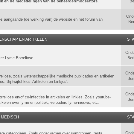
uik en de mededelingen van de beheerder/moderators.
Be
Ond
ps aangaande (de werking van) de website en het forum van
Ber
ENSCHAP EN ARTIKELEN
STA
Onde
ver Lyme-Borreliose.
Ber
Onde
liose, zoals wetenschappelijke medische publicaties en artikelen
Ber
. Bij twijfel kies 'Artikelen en Linkjes'.
Onde
eliose en/of co-infecties in artikelen en linkjes. Zoals youtube-
Ber
tikelen over lyme en politiek, verouderd lyme-nieuws, etc.
MEDISCH
STA
Onde
ndere categorieën. Zoals onderwerpen over symptomen, tests,