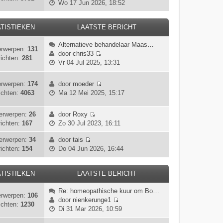
B
Wo 17 Jun 2026, 18:52
r
k
s
e
i
l
t
k
c
a
e
TISTIEKEN
LAATSTE BERICHT
i
h
a
b
j
t
t
e
Alternatieve behandelaar Maas…
k
rwerpen:
131
s
r
door
chris33
l
ichten:
281
t
B
i
Vr 04 Jul 2025, 13:31
a
e
e
c
a
b
k
h
t
rwerpen:
174
door
moeder
e
i
t
s
B
ichten:
4063
Ma 12 Mei 2025, 15:17
r
j
t
e
i
k
e
k
c
l
erwerpen:
26
door
Roxy
b
i
B
h
a
ichten:
167
Zo 30 Jul 2023, 16:11
e
j
e
t
a
r
k
k
erwerpen:
34
door
tais
t
i
l
B
i
ichten:
154
Do 04 Jun 2026, 16:44
s
c
a
e
j
t
h
a
k
k
e
t
t
i
TISTIEKEN
LAATSTE BERICHT
l
b
s
j
a
e
t
Re: homeopathische kuur om Bo…
k
a
r
rwerpen:
106
e
door
nienkerunge1
l
t
i
ichten:
1230
B
b
Di 31 Mar 2026, 10:59
a
s
c
e
e
a
t
h