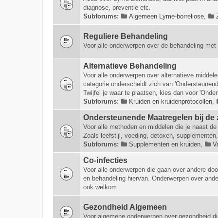
diagnose, preventie etc.
Subforums:
Algemeen Lyme-borreliose
,
Reguliere Behandeling
Voor alle onderwerpen over de behandeling met 
Alternatieve Behandeling
Voor alle onderwerpen over alternatieve middel
categorie onderscheidt zich van 'Ondersteunende
Twijfel je waar te plaatsen, kies dan voor 'Onde
Subforums:
Kruiden en kruidenprotocollen
,
Ondersteunende Maatregelen bij de 
Voor alle methoden en middelen die je naast de 
Zoals leefstijl, voeding, detoxen, supplementen,
Subforums:
Supplementen en kruiden
,
V
Co-infecties
Voor alle onderwerpen die gaan over andere doo
en behandeling hiervan. Onderwerpen over ander
ook welkom.
Gezondheid Algemeen
Voor algemene onderwerpen over gezondheid di