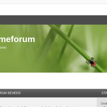
ymeforum
iose)
RUM BEHEER
STA
Ond