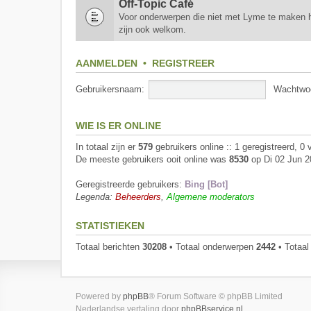
Off-Topic Café
Voor onderwerpen die niet met Lyme te maken h
zijn ook welkom.
AANMELDEN
•
REGISTREER
Gebruikersnaam:
Wachtwo
WIE IS ER ONLINE
In totaal zijn er
579
gebruikers online :: 1 geregistreerd, 0
De meeste gebruikers ooit online was
8530
op Di 02 Jun 2
Geregistreerde gebruikers:
Bing [Bot]
Legenda:
Beheerders
,
Algemene moderators
STATISTIEKEN
Totaal berichten
30208
• Totaal onderwerpen
2442
• Totaal
Powered by
phpBB
® Forum Software © phpBB Limited
Nederlandse vertaling door
phpBBservice.nl
.