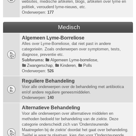
websites, medische artikelen, blogs, artikelen over lyme en
politiek, verouderd lyme-nieuws, etc.
Onderwerpen:
177
Medisch
Algemeen Lyme-Borreliose
Alles over Lyme-Borreliose, dat niet past in andere
categorieën. Zoals onderwerpen over symptomen, tests,
diagnose, preventie etc.
Subforums:
Algemeen Lyme-borreliose
,
Zwangerschap
,
Kinderen
,
Polls
Onderwerpen:
526
Reguliere Behandeling
Voor alle onderwerpen over de behandeling met antibiotica
en/of andere reguliere geneesmiddelen.
Onderwerpen:
140
Alternatieve Behandeling
Voor alle onderwerpen over alternatieve middelen en
methoden bedoeld ter behandeling van de ziekte. Deze
categorie onderscheidt zich van 'Ondersteunende
Maatregelen bij de ziekte' doordat het gaat over behandeling.
Twijfel je waar te plaatsen, kies dan voor 'Ondersteunende