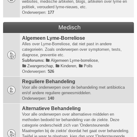
websites, medische artikelen, blogs, artikelen over lyme en
politiek, verouderd lyme-nieuws, etc.
Onderwerpen:
177
Medisch
Algemeen Lyme-Borreliose
Alles over Lyme-Borreliose, dat niet past in andere
categorieën. Zoals onderwerpen over symptomen, tests,
diagnose, preventie etc.
Subforums:
Algemeen Lyme-borreliose
,
Zwangerschap
,
Kinderen
,
Polls
Onderwerpen:
526
Reguliere Behandeling
Voor alle onderwerpen over de behandeling met antibiotica
en/of andere reguliere geneesmiddelen.
Onderwerpen:
140
Alternatieve Behandeling
Voor alle onderwerpen over alternatieve middelen en
methoden bedoeld ter behandeling van de ziekte. Deze
categorie onderscheidt zich van 'Ondersteunende
Maatregelen bij de ziekte' doordat het gaat over behandeling.
Twijfel je waar te plaatsen, kies dan voor 'Ondersteunende