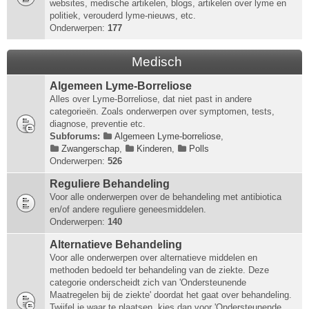
websites, medische artikelen, blogs, artikelen over lyme en
politiek, verouderd lyme-nieuws, etc.
Onderwerpen:
177
Medisch
Algemeen Lyme-Borreliose
Alles over Lyme-Borreliose, dat niet past in andere
categorieën. Zoals onderwerpen over symptomen, tests,
diagnose, preventie etc.
Subforums:
Algemeen Lyme-borreliose
,
Zwangerschap
,
Kinderen
,
Polls
Onderwerpen:
526
Reguliere Behandeling
Voor alle onderwerpen over de behandeling met antibiotica
en/of andere reguliere geneesmiddelen.
Onderwerpen:
140
Alternatieve Behandeling
Voor alle onderwerpen over alternatieve middelen en
methoden bedoeld ter behandeling van de ziekte. Deze
categorie onderscheidt zich van 'Ondersteunende
Maatregelen bij de ziekte' doordat het gaat over behandeling.
Twijfel je waar te plaatsen, kies dan voor 'Ondersteunende