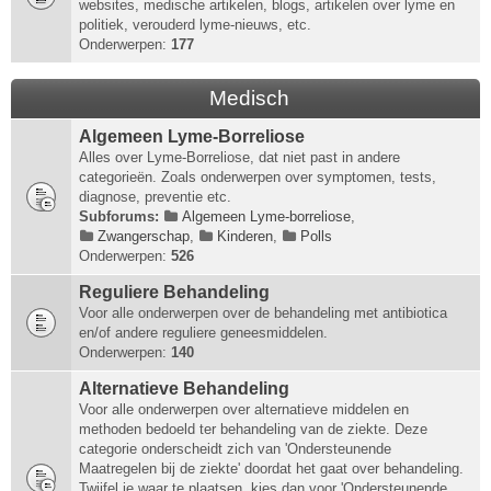
websites, medische artikelen, blogs, artikelen over lyme en
politiek, verouderd lyme-nieuws, etc.
Onderwerpen:
177
Medisch
Algemeen Lyme-Borreliose
Alles over Lyme-Borreliose, dat niet past in andere
categorieën. Zoals onderwerpen over symptomen, tests,
diagnose, preventie etc.
Subforums:
Algemeen Lyme-borreliose
,
Zwangerschap
,
Kinderen
,
Polls
Onderwerpen:
526
Reguliere Behandeling
Voor alle onderwerpen over de behandeling met antibiotica
en/of andere reguliere geneesmiddelen.
Onderwerpen:
140
Alternatieve Behandeling
Voor alle onderwerpen over alternatieve middelen en
methoden bedoeld ter behandeling van de ziekte. Deze
categorie onderscheidt zich van 'Ondersteunende
Maatregelen bij de ziekte' doordat het gaat over behandeling.
Twijfel je waar te plaatsen, kies dan voor 'Ondersteunende