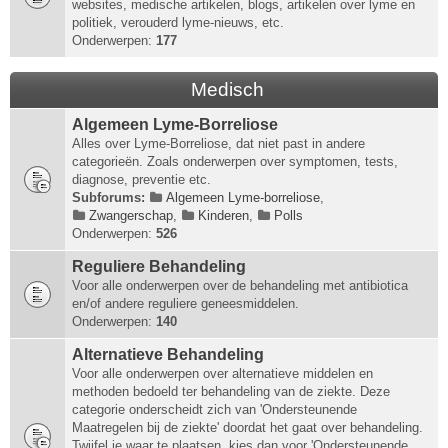
websites, medische artikelen, blogs, artikelen over lyme en
politiek, verouderd lyme-nieuws, etc.
Onderwerpen:
177
Medisch
Algemeen Lyme-Borreliose
Alles over Lyme-Borreliose, dat niet past in andere
categorieën. Zoals onderwerpen over symptomen, tests,
diagnose, preventie etc.
Subforums:
Algemeen Lyme-borreliose
,
Zwangerschap
,
Kinderen
,
Polls
Onderwerpen:
526
Reguliere Behandeling
Voor alle onderwerpen over de behandeling met antibiotica
en/of andere reguliere geneesmiddelen.
Onderwerpen:
140
Alternatieve Behandeling
Voor alle onderwerpen over alternatieve middelen en
methoden bedoeld ter behandeling van de ziekte. Deze
categorie onderscheidt zich van 'Ondersteunende
Maatregelen bij de ziekte' doordat het gaat over behandeling.
Twijfel je waar te plaatsen, kies dan voor 'Ondersteunende